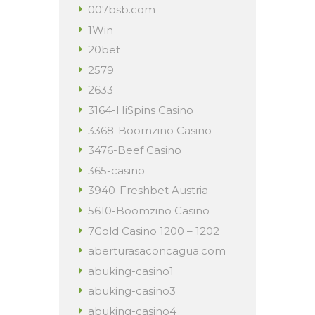
007bsb.com
1Win
20bet
2579
2633
3164-HiSpins Casino
3368-Boomzino Casino
3476-Beef Casino
365-casino
3940-Freshbet Austria
5610-Boomzino Casino
7Gold Casino 1200 – 1202
aberturasaconcagua.com
abuking-casino1
abuking-casino3
abuking-casino4