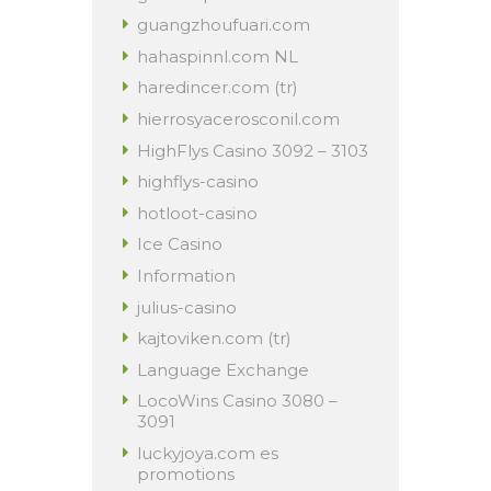
guangzhoufuari.com
hahaspinnl.com NL
haredincer.com (tr)
hierrosyacerosconil.com
HighFlys Casino 3092 – 3103
highflys-casino
hotloot-casino
Ice Casino
Information
julius-casino
kajtoviken.com (tr)
Language Exchange
LocoWins Casino 3080 –
3091
luckyjoya.com es
promotions