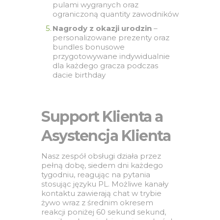
pulami wygranych oraz
ograniczoną quantity zawodników
Nagrody z okazji urodzin
–
personalizowane prezenty oraz
bundles bonusowe
przygotowywane indywidualnie
dla każdego gracza podczas
dacie birthday
Support Klienta a
Asystencja Klienta
Nasz zespół obsługi działa przez
pełną dobę, siedem dni każdego
tygodniu, reagując na pytania
stosując języku PL. Możliwe kanały
kontaktu zawierają chat w trybie
żywo wraz z średnim okresem
reakcji poniżej 60 sekund sekund,