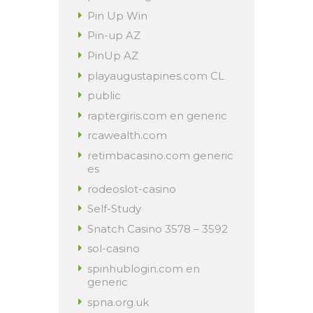
Pin Up Win
Pin-up AZ
PinUp AZ
playaugustapines.com CL
public
raptergiris.com en generic
rcawealth.com
retimbacasino.com generic
es
rodeoslot-casino
Self-Study
Snatch Casino 3578 – 3592
sol-casino
spinhublogin.com en
generic
spna.org.uk