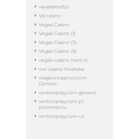
vavadatestpl
Vd casino
Vegas Casino
Vegas Casino (1)
Vegas Casino (3)
Vegas Casino (6)
vegas-casino-hero.nl
vox casino hrvatska
wageoncasinos.com
Generic
wintinoplay.com generic
wintinoplay.com pl
promotions
wintinoplay.com-cs