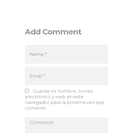
Add Comment
Guarda mi nombre, correo
electrónico y web en este
navegador para la próxima vez que
comente.