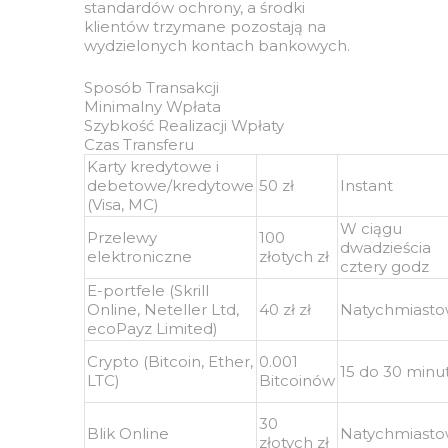
standardów ochrony, a środki
klientów trzymane pozostają na
wydzielonych kontach bankowych.
Sposób Transakcji
Minimalny Wpłata
Szybkość Realizacji Wpłaty
Czas Transferu
Karty kredytowe i
debetowe/kredytowe
50 zł
Instant
(Visa, MC)
W ciągu
Przelewy
100
dwadzieścia
elektroniczne
złotych zł
cztery godz
E-portfele (Skrill
Online, Neteller Ltd,
40 zł zł
Natychmiasto
ecoPayz Limited)
Crypto (Bitcoin, Ether,
0.001
15 do 30 minu
LTC)
Bitcoinów
30
Blik Online
Natychmiasto
złotych zł