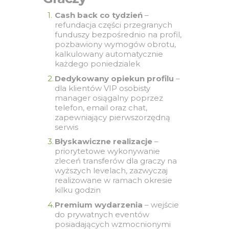
Cash back co tydzień
–
refundacja części przegranych
funduszy bezpośrednio na profil,
pozbawiony wymogów obrotu,
kalkulowany automatycznie
każdego poniedzialek
Dedykowany opiekun profilu
–
dla klientów VIP osobisty
manager osiągalny poprzez
telefon, email oraz chat,
zapewniający pierwszorzędną
serwis
Błyskawiczne realizacje
–
priorytetowe wykonywanie
zleceń transferów dla graczy na
wyższych levelach, zazwyczaj
realizowane w ramach okresie
kilku godzin
Premium wydarzenia
– wejście
do prywatnych eventów
posiadających wzmocnionymi