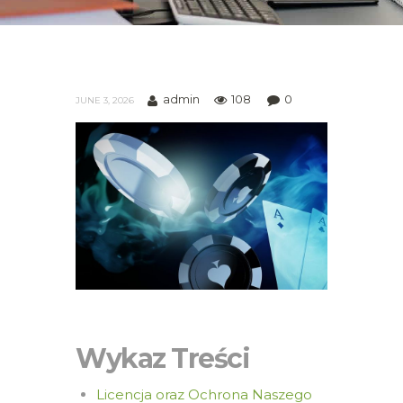
admin
108
0
JUNE 3, 2026
Wykaz Treści
Licencja oraz Ochrona Naszego