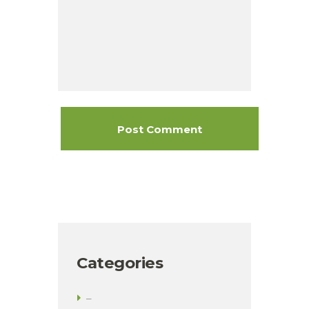
Categories
–