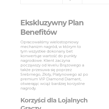
Ekskluzywny Plan
Benefitów
Opracowaliśmy wielostopniowy
mechanizm nagród, w którym to
tym wszystkie dokonany bet
konwertuje wartość do punkty
nagrodowe. Klient zaczyna
począwszy od levelu Brązowego a
także przesuwa się poprzez
Srebrnego, Złoty, Platynowego aż po
premium VIP Diamond Diamant,
otwierając wciąż bardziej korzystne
nagrody.
Korzyści dla Lojalnych
Graczy