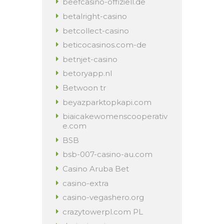
beefcasino-offiziell.de
betalright-casino
betcollect-casino
beticocasinos.com-de
betnjet-casino
betoryapp.nl
Betwoon tr
beyazparktopkapi.com
biaicakewomenscooperativ
e.com
BSB
bsb-007-casino-au.com
Casino Aruba Bet
casino-extra
casino-vegashero.org
crazytowerpl.com PL