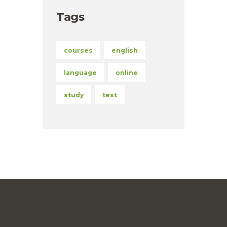
Tags
courses
english
language
online
study
test