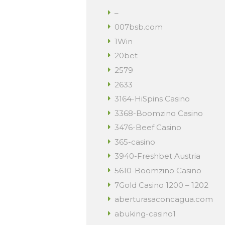
–
007bsb.com
1Win
20bet
2579
2633
3164-HiSpins Casino
3368-Boomzino Casino
3476-Beef Casino
365-casino
3940-Freshbet Austria
5610-Boomzino Casino
7Gold Casino 1200 – 1202
aberturasaconcagua.com
abuking-casino1