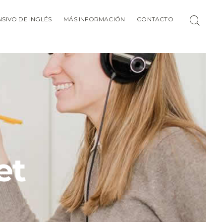
SIVO DE INGLÉS
MÁS INFORMACIÓN
CONTACTO
et