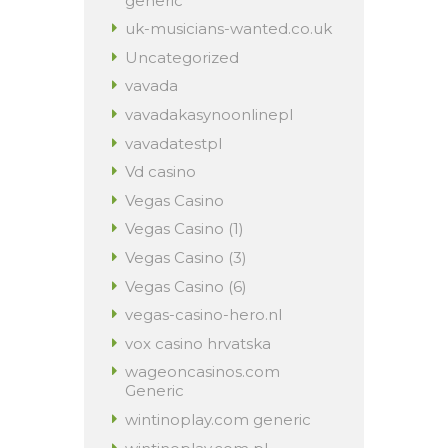
generic
uk-musicians-wanted.co.uk
Uncategorized
vavada
vavadakasynoonlinepl
vavadatestpl
Vd casino
Vegas Casino
Vegas Casino (1)
Vegas Casino (3)
Vegas Casino (6)
vegas-casino-hero.nl
vox casino hrvatska
wageoncasinos.com
Generic
wintinoplay.com generic