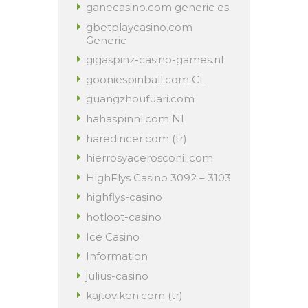
ganecasino.com generic es
gbetplaycasino.com
Generic
gigaspinz-casino-games.nl
gooniespinball.com CL
guangzhoufuari.com
hahaspinnl.com NL
haredincer.com (tr)
hierrosyacerosconil.com
HighFlys Casino 3092 – 3103
highflys-casino
hotloot-casino
Ice Casino
Information
julius-casino
kajtoviken.com (tr)