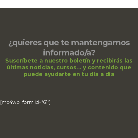
¿quieres que te mantengamos
informado/a?
Suscríbete a nuestro boletín y recibirás las
últimas noticias, cursos... y contenido que
puede ayudarte en tu día a día
[mc4wp_form id="61"]