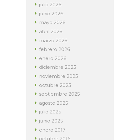
julio
2026
junio
2026
mayo
2026
abril
2026
marzo
2026
febrero
2026
enero
2026
diciembre
2025
noviembre
2025
octubre
2025
septiembre
2025
agosto
2025
julio
2025
junio
2025
enero
2017
octubre
2016