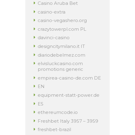
Casino Aruba Bet
casino-extra
casino-vegashero.org
crazytowerpl.com PL
davinci-casino
designcitymilano.it IT
diariodebelmez.com
elvisluckcasino.com
promotions generic
empirea-casino-de.com DE
EN
equipment-statt-power.de
ES
ethereumcode.io
Freshbet Italy 3957 – 3959
freshbet-brazil