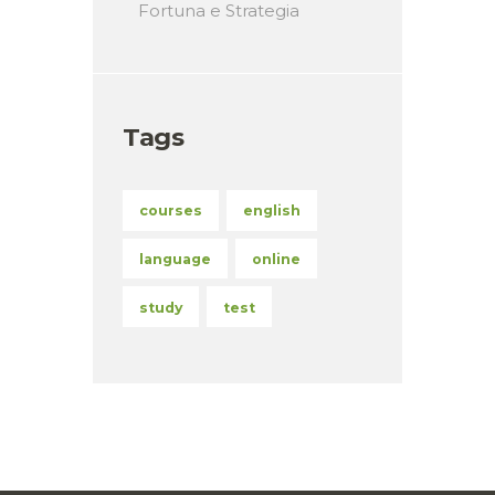
Fortuna e Strategia
Tags
courses
english
language
online
study
test