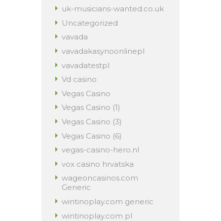
uk-musicians-wanted.co.uk
Uncategorized
vavada
vavadakasynoonlinepl
vavadatestpl
Vd casino
Vegas Casino
Vegas Casino (1)
Vegas Casino (3)
Vegas Casino (6)
vegas-casino-hero.nl
vox casino hrvatska
wageoncasinos.com
Generic
wintinoplay.com generic
wintinoplay.com pl