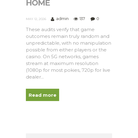
HOME
admin
137
0
MAY 12, 2026
These audits verify that game
outcomes remain truly random and
unpredictable, with no manipulation
possible from either players or the
casino. On 5G networks, games
stream at maximum resolution
(1080p for most pokies, 720p for live
dealer...
Read more