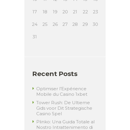
17
18
19
20
21
22
23
24
25
26
27
28
29
30
31
Recent Posts
Optimiser l’Expérience
Mobile du Casino 1xbet
Tower Rush: De Ultieme
Gids voor Dit Strategische
Casino Spel
Plinko: Una Guida Totale al
Nostro Intrattenimento di