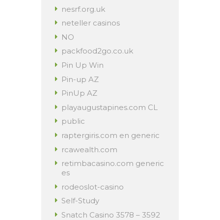
nesrf.org.uk
neteller casinos
NO
packfood2go.co.uk
Pin Up Win
Pin-up AZ
PinUp AZ
playaugustapines.com CL
public
raptergiris.com en generic
rcawealth.com
retimbacasino.com generic
es
rodeoslot-casino
Self-Study
Snatch Casino 3578 – 3592