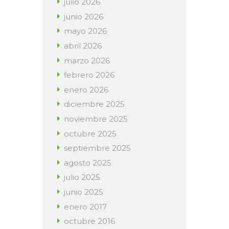
julio
2026
junio
2026
mayo
2026
abril
2026
marzo
2026
febrero
2026
enero
2026
diciembre
2025
noviembre
2025
octubre
2025
septiembre
2025
agosto
2025
julio
2025
junio
2025
enero
2017
octubre
2016