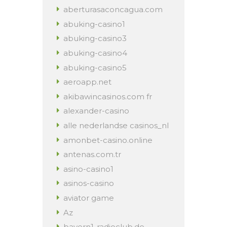
aberturasaconcagua.com
abuking-casino1
abuking-casino3
abuking-casino4
abuking-casino5
aeroapp.net
akibawincasinos.com fr
alexander-casino
alle nederlandse casinos_nl
amonbet-casino.online
antenas.com.tr
asino-casino1
asinos-casino
aviator game
Az
bayern1-radioclub.de