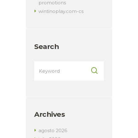
promotions
wintinoplay.com-cs
Search
Archives
agosto
2026