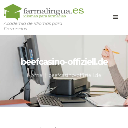
Academia de idiomas para
Farmacias
beefcasino-offiziell.de
Home
beefcasino-offiziell.de