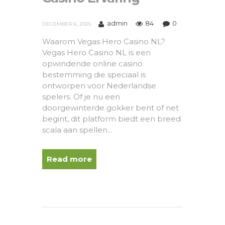
admin
84
0
DECEMBER 6, 2025
Waarom Vegas Hero Casino NL?
Vegas Hero Casino NL is een
opwindende online casino
bestemming die speciaal is
ontworpen voor Nederlandse
spelers. Of je nu een
doorgewinterde gokker bent of net
begint, dit platform biedt een breed
scala aan spellen...
Read more