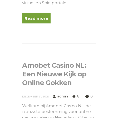
virtuellen Spielportale...
Read more
Amobet Casino NL:
Een Nieuwe Kijk op
Online Gokken
admin
81
0
DECEMBER 21, 2025
Welkom bij Amobet Casino NL, de
nieuwste bestemming voor online
casinospelers in Nederland. Of je nu