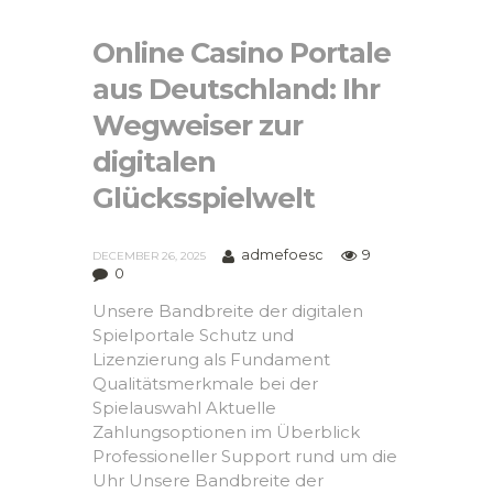
Online Casino Portale
aus Deutschland: Ihr
Wegweiser zur
digitalen
Glücksspielwelt
admefoesc
9
DECEMBER 26, 2025
0
Unsere Bandbreite der digitalen
Spielportale Schutz und
Lizenzierung als Fundament
Qualitätsmerkmale bei der
Spielauswahl Aktuelle
Zahlungsoptionen im Überblick
Professioneller Support rund um die
Uhr Unsere Bandbreite der