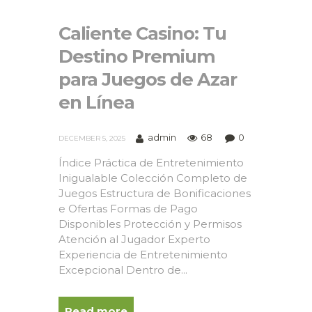
Caliente Casino: Tu
Destino Premium
para Juegos de Azar
en Línea
admin
68
0
DECEMBER 5, 2025
Índice Práctica de Entretenimiento
Inigualable Colección Completo de
Juegos Estructura de Bonificaciones
e Ofertas Formas de Pago
Disponibles Protección y Permisos
Atención al Jugador Experto
Experiencia de Entretenimiento
Excepcional Dentro de...
Read more