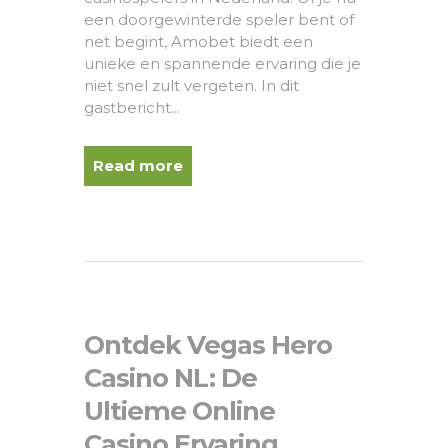
een doorgewinterde speler bent of
net begint, Amobet biedt een
unieke en spannende ervaring die je
niet snel zult vergeten. In dit
gastbericht...
Read more
Ontdek Vegas Hero
Casino NL: De
Ultieme Online
Casino Ervaring