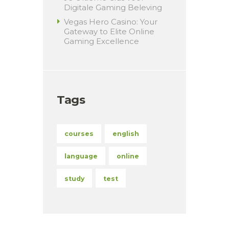
Digitale Gaming Beleving
Vegas Hero Casino: Your
Gateway to Elite Online
Gaming Excellence
Tags
courses
english
language
online
study
test