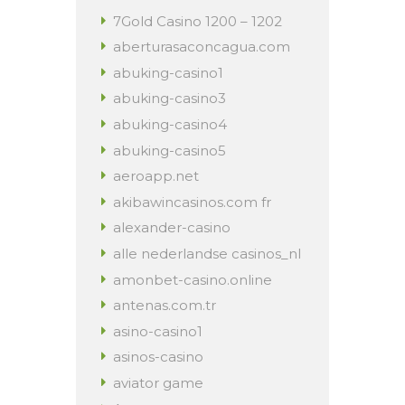
7Gold Casino 1200 – 1202
aberturasaconcagua.com
abuking-casino1
abuking-casino3
abuking-casino4
abuking-casino5
aeroapp.net
akibawincasinos.com fr
alexander-casino
alle nederlandse casinos_nl
amonbet-casino.online
antenas.com.tr
asino-casino1
asinos-casino
aviator game