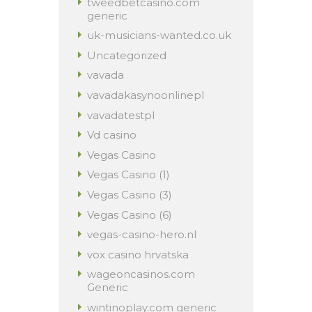
tweedbetcasino.com
generic
uk-musicians-wanted.co.uk
Uncategorized
vavada
vavadakasynoonlinepl
vavadatestpl
Vd casino
Vegas Casino
Vegas Casino (1)
Vegas Casino (3)
Vegas Casino (6)
vegas-casino-hero.nl
vox casino hrvatska
wageoncasinos.com
Generic
wintinoplay.com generic