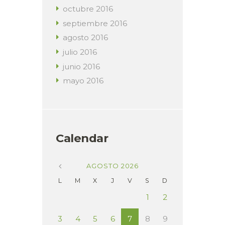
octubre
2016
septiembre
2016
agosto
2016
julio
2016
junio
2016
mayo
2016
Calendar
AGOSTO
2026
L
M
X
J
V
S
D
1
2
3
4
5
6
7
8
9