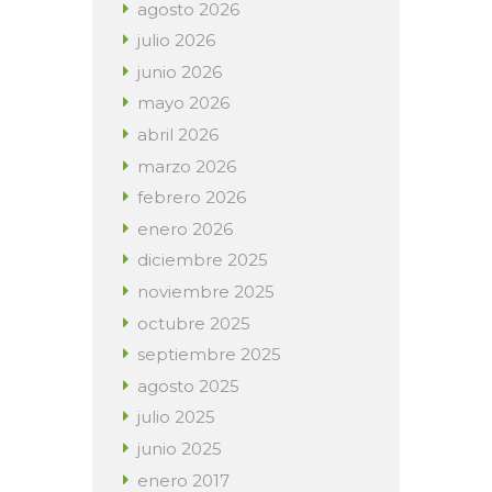
agosto
2026
julio
2026
junio
2026
mayo
2026
abril
2026
marzo
2026
febrero
2026
enero
2026
diciembre
2025
noviembre
2025
octubre
2025
septiembre
2025
agosto
2025
julio
2025
junio
2025
enero
2017