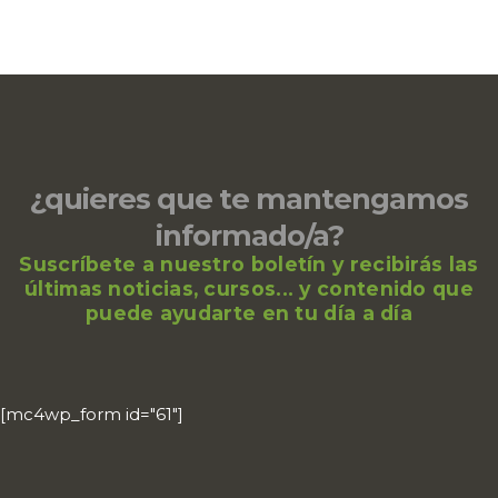
¿quieres que te mantengamos
informado/a?
Suscríbete a nuestro boletín y recibirás las
últimas noticias, cursos... y contenido que
puede ayudarte en tu día a día
[mc4wp_form id="61"]