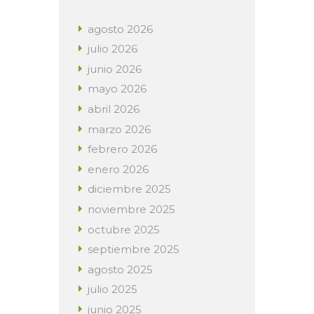
agosto
2026
julio
2026
junio
2026
mayo
2026
abril
2026
marzo
2026
febrero
2026
enero
2026
diciembre
2025
noviembre
2025
octubre
2025
septiembre
2025
agosto
2025
julio
2025
junio
2025