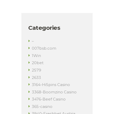
Categories
–
007bsb.com
1Win
20bet
2579
2633
3164-HiSpins Casino
3368-Boomzino Casino
3476-Beef Casino
365-casino
3940-Freshbet Austria