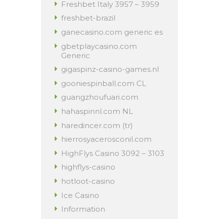
Freshbet Italy 3957 – 3959
freshbet-brazil
ganecasino.com generic es
gbetplaycasino.com
Generic
gigaspinz-casino-games.nl
gooniespinball.com CL
guangzhoufuari.com
hahaspinnl.com NL
haredincer.com (tr)
hierrosyacerosconil.com
HighFlys Casino 3092 – 3103
highflys-casino
hotloot-casino
Ice Casino
Information