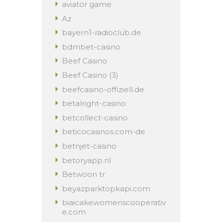
aviator game
Az
bayern1-radioclub.de
bdmbet-casino
Beef Casino
Beef Casino (3)
beefcasino-offiziell.de
betalright-casino
betcollect-casino
beticocasinos.com-de
betnjet-casino
betoryapp.nl
Betwoon tr
beyazparktopkapi.com
biaicakewomenscooperativ
e.com