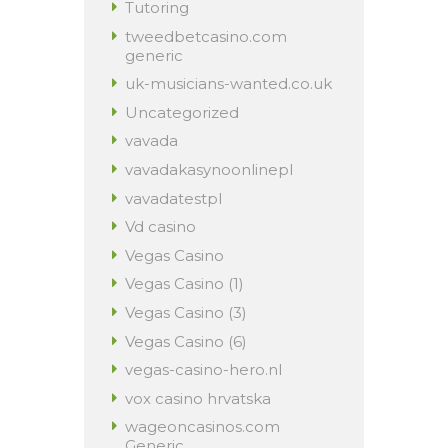
Tutoring
tweedbetcasino.com
generic
uk-musicians-wanted.co.uk
Uncategorized
vavada
vavadakasynoonlinepl
vavadatestpl
Vd casino
Vegas Casino
Vegas Casino (1)
Vegas Casino (3)
Vegas Casino (6)
vegas-casino-hero.nl
vox casino hrvatska
wageoncasinos.com
Generic