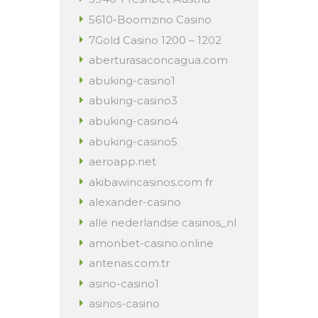
5610-Boomzino Casino
7Gold Casino 1200 – 1202
aberturasaconcagua.com
abuking-casino1
abuking-casino3
abuking-casino4
abuking-casino5
aeroapp.net
akibawincasinos.com fr
alexander-casino
alle nederlandse casinos_nl
amonbet-casino.online
antenas.com.tr
asino-casino1
asinos-casino