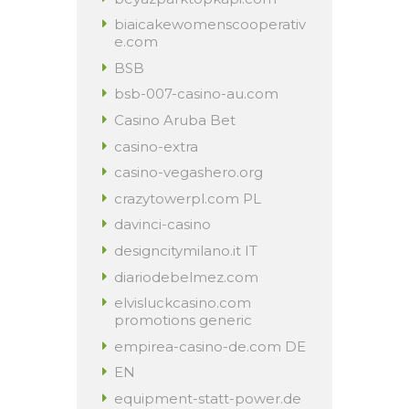
biaicakewomenscooperativ
e.com
BSB
bsb-007-casino-au.com
Casino Aruba Bet
casino-extra
casino-vegashero.org
crazytowerpl.com PL
davinci-casino
designcitymilano.it IT
diariodebelmez.com
elvisluckcasino.com
promotions generic
empirea-casino-de.com DE
EN
equipment-statt-power.de