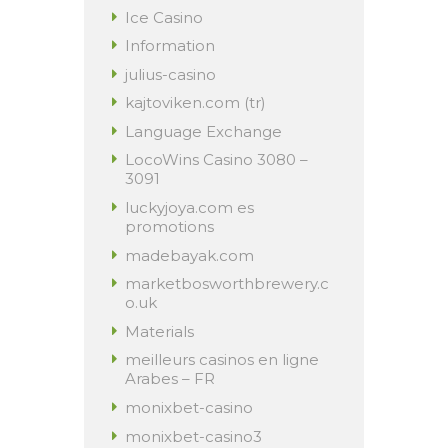
Ice Casino
Information
julius-casino
kajtoviken.com (tr)
Language Exchange
LocoWins Casino 3080 –
3091
luckyjoya.com es
promotions
madebayak.com
marketbosworthbrewery.c
o.uk
Materials
meilleurs casinos en ligne
Arabes – FR
monixbet-casino
monixbet-casino3