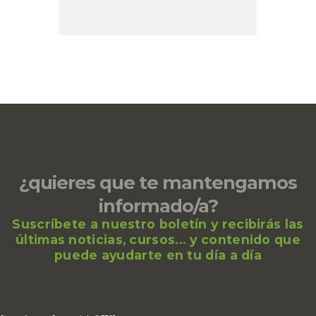
¿quieres que te mantengamos
informado/a?
Suscríbete a nuestro boletín y recibirás las
últimas noticias, cursos... y contenido que
puede ayudarte en tu día a día