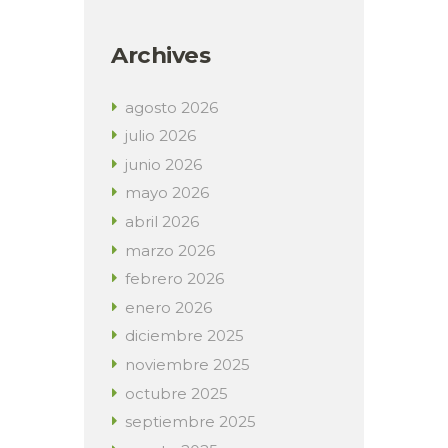
Archives
agosto
2026
julio
2026
junio
2026
mayo
2026
abril
2026
marzo
2026
febrero
2026
enero
2026
diciembre
2025
noviembre
2025
octubre
2025
septiembre
2025