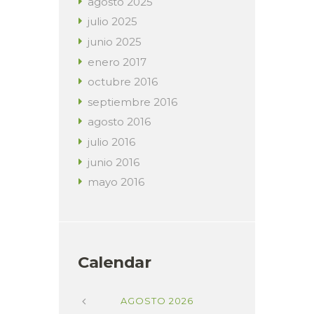
agosto
2025
julio
2025
junio
2025
enero
2017
octubre
2016
septiembre
2016
agosto
2016
julio
2016
junio
2016
mayo
2016
Calendar
AGOSTO
2026