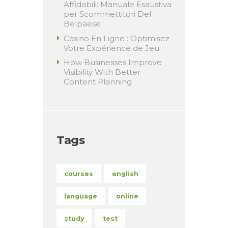
Affidabili: Manuale Esaustiva
per Scommettitori Del
Belpaese
Casino En Ligne : Optimisez
Votre Expérience de Jeu
How Businesses Improve
Visibility With Better
Content Planning
Tags
courses
english
language
online
study
test