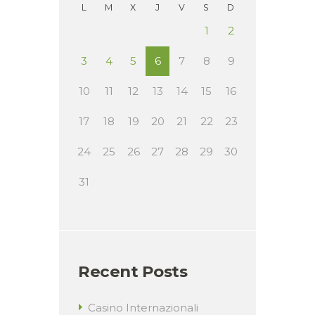
L
M
X
J
V
S
D
1
2
3
4
5
6
7
8
9
10
11
12
13
14
15
16
17
18
19
20
21
22
23
24
25
26
27
28
29
30
31
Recent Posts
Casino Internazionali