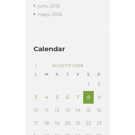
junio
2016
mayo
2016
Calendar
AGOSTO
2026
L
M
X
J
V
S
D
1
2
3
4
5
6
7
8
9
10
11
12
13
14
15
16
17
18
19
20
21
22
23