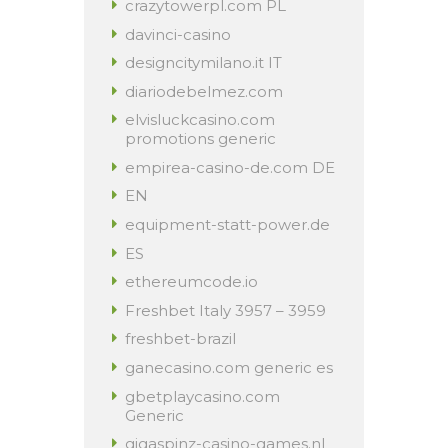
crazytowerpl.com PL
davinci-casino
designcitymilano.it IT
diariodebelmez.com
elvisluckcasino.com
promotions generic
empirea-casino-de.com DE
EN
equipment-statt-power.de
ES
ethereumcode.io
Freshbet Italy 3957 – 3959
freshbet-brazil
ganecasino.com generic es
gbetplaycasino.com
Generic
gigaspinz-casino-games.nl