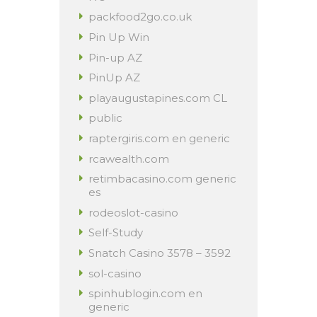
packfood2go.co.uk
Pin Up Win
Pin-up AZ
PinUp AZ
playaugustapines.com CL
public
raptergiris.com en generic
rcawealth.com
retimbacasino.com generic
es
rodeoslot-casino
Self-Study
Snatch Casino 3578 – 3592
sol-casino
spinhublogin.com en
generic