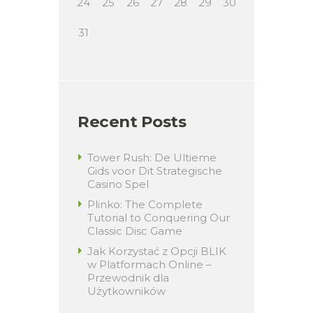
24
25
26
27
28
29
30
31
Recent Posts
Tower Rush: De Ultieme
Gids voor Dit Strategische
Casino Spel
Plinko: The Complete
Tutorial to Conquering Our
Classic Disc Game
Jak Korzystać z Opcji BLIK
w Platformach Online –
Przewodnik dla
Użytkowników