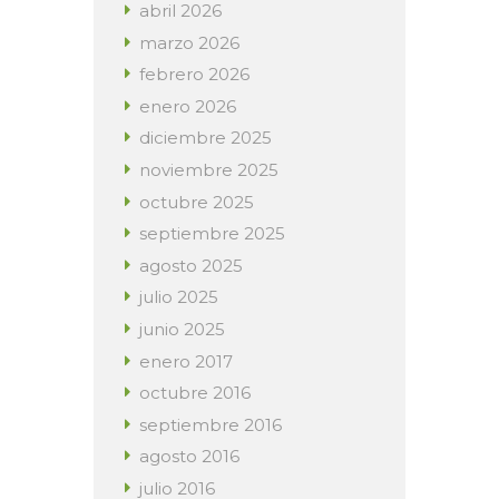
abril
2026
marzo
2026
febrero
2026
enero
2026
diciembre
2025
noviembre
2025
octubre
2025
septiembre
2025
agosto
2025
julio
2025
junio
2025
enero
2017
octubre
2016
septiembre
2016
agosto
2016
julio
2016