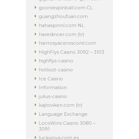
gooniespinball.com CL
guangzhoufuari.com
hahaspinnl.com NL
haredincer.com (tr)
hierrosyacerosconil.com
HighFlys Casino 3092 – 3103
highflys-casino
hotloot-casino
Ice Casino
Information
julius-casino
kajtoviken.com (tr)
Language Exchange
LocoWins Casino 3080 –
3091
luckyjoya.com es