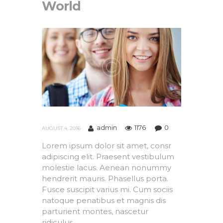
World
admin
1176
0
AUGUST 4, 2016
Lorem ipsum dolor sit amet, consr
adipiscing elit. Praesent vestibulum
molestie lacus. Aenean nonummy
hendrerit mauris. Phasellus porta.
Fusce suscipit varius mi. Cum sociis
natoque penatibus et magnis dis
parturient montes, nascetur
ridiculus...