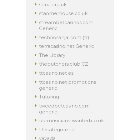
spna.org.uk
stanmerhouse.co.uk
streambetcasinos.com
Generic
technosanjal.com (tr)
terracasino.net Generic
The Library
thebutchers.club CZ
ttcasino.net es
ttcasino.net promotions
generic
Tutoring
tweedbetcasino.com
generic
uk-musicians-wanted.co.uk
Uncategorized
vavada