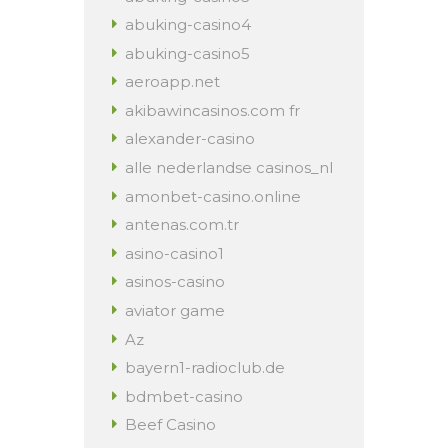
abuking-casino4
abuking-casino5
aeroapp.net
akibawincasinos.com fr
alexander-casino
alle nederlandse casinos_nl
amonbet-casino.online
antenas.com.tr
asino-casino1
asinos-casino
aviator game
Az
bayern1-radioclub.de
bdmbet-casino
Beef Casino