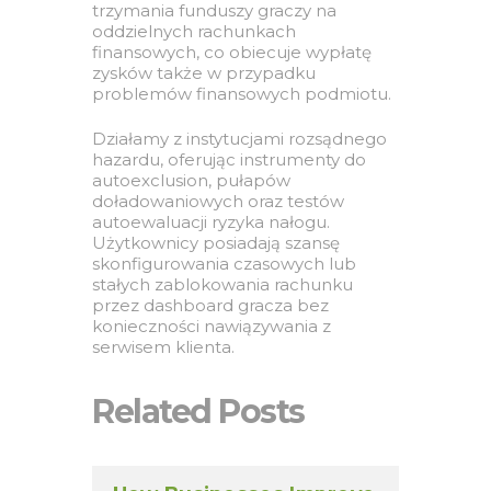
trzymania funduszy graczy na
oddzielnych rachunkach
finansowych, co obiecuje wypłatę
zysków także w przypadku
problemów finansowych podmiotu.
Działamy z instytucjami rozsądnego
hazardu, oferując instrumenty do
autoexclusion, pułapów
doładowaniowych oraz testów
autoewaluacji ryzyka nałogu.
Użytkownicy posiadają szansę
skonfigurowania czasowych lub
stałych zablokowania rachunku
przez dashboard gracza bez
konieczności nawiązywania z
serwisem klienta.
Related Posts