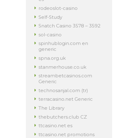
rodeoslot-casino
Self-Study
Snatch Casino 3578 – 3592
sol-casino
spinhublogin.com en
generic
spna.org.uk
stanmerhouse.co.uk
streambetcasinos.com
Generic
technosanjal.com (tr)
terracasino.net Generic
The Library
thebutchers.club CZ
ttcasino.net es
ttcasino.net promotions