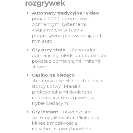
rozgrywek
Automaty tradycyjne i video
–
ponad 2000 automatów z
odmiennymi systemami
wygranych, w tym poty
progresywne przewyższające 1
mln euro
Gry przy stole
– różnorodne
odmiany 21, ruletki, punto banco i
pokera z odmiennymi limitami
stawek
Casino na bieżąco
–
streamowanie HD ze studiów w
stolicy Łotwy i Manili z
profesjonalnymi dealerami
nadzorującymi rozgrywkę w
trybie bieżącym
Gry instant
– nowoczesne
systemy jak Aviator, Plinko czy
Mines z możliwością
natychmiastowej transferu