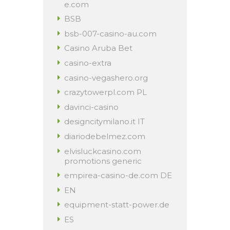
e.com
BSB
bsb-007-casino-au.com
Casino Aruba Bet
casino-extra
casino-vegashero.org
crazytowerpl.com PL
davinci-casino
designcitymilano.it IT
diariodebelmez.com
elvisluckcasino.com
promotions generic
empirea-casino-de.com DE
EN
equipment-statt-power.de
ES