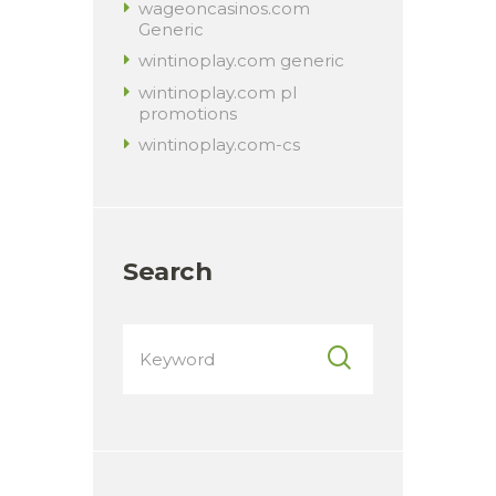
wageoncasinos.com
Generic
wintinoplay.com generic
wintinoplay.com pl
promotions
wintinoplay.com-cs
Search