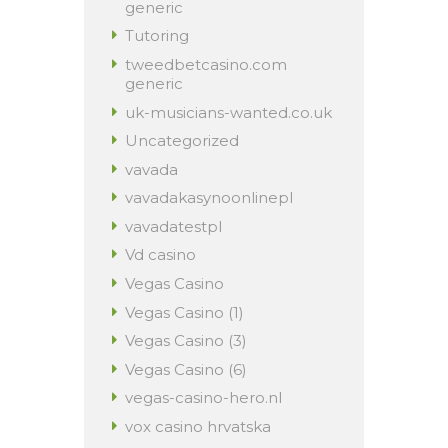
generic
Tutoring
tweedbetcasino.com
generic
uk-musicians-wanted.co.uk
Uncategorized
vavada
vavadakasynoonlinepl
vavadatestpl
Vd casino
Vegas Casino
Vegas Casino (1)
Vegas Casino (3)
Vegas Casino (6)
vegas-casino-hero.nl
vox casino hrvatska