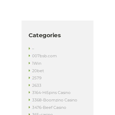
Categories
–
007bsb.com
1Win
20bet
2579
2633
3164-HiSpins Casino
3368-Boomzino Casino
3476-Beef Casino
365-casino