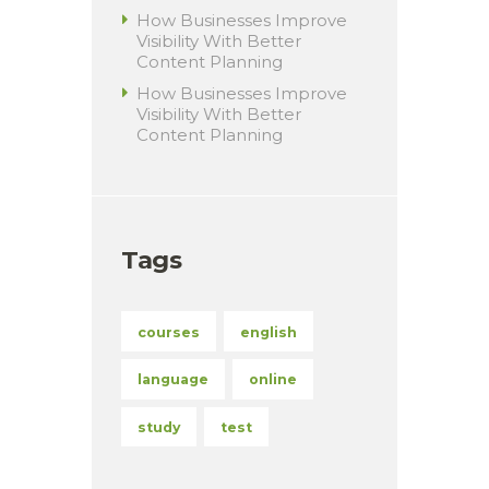
How Businesses Improve
Visibility With Better
Content Planning
How Businesses Improve
Visibility With Better
Content Planning
Tags
courses
english
language
online
study
test