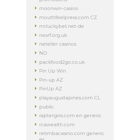
moonwin-casino
mouthfeelpress.com CZ
mrluckybet.net-de
nesrf.org.uk
neteller casinos
NO
packfood2go.co.uk
Pin Up Win
Pin-up AZ
PinUp AZ
playaugustapines.com CL
public
raptergiris.com en generic
rcawealth.com
retimbacasino.com generic
es