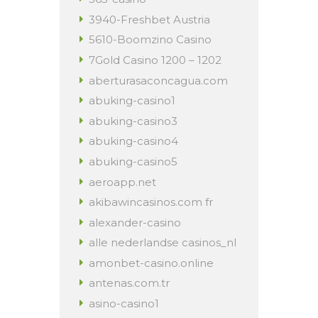
3940-Freshbet Austria
5610-Boomzino Casino
7Gold Casino 1200 – 1202
aberturasaconcagua.com
abuking-casino1
abuking-casino3
abuking-casino4
abuking-casino5
aeroapp.net
akibawincasinos.com fr
alexander-casino
alle nederlandse casinos_nl
amonbet-casino.online
antenas.com.tr
asino-casino1