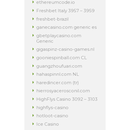
ethereumcode.io
Freshbet Italy 3957 – 3959
freshbet-brazil
ganecasino.com generic es
gbetplaycasino.com
Generic
gigaspinz-casino-games.nl
gooniespinball.com CL
guangzhoufuari.com
hahaspinnl.com NL
haredincer.com (tr)
hierrosyacerosconil.com
HighFlys Casino 3092 – 3103
highflys-casino
hotloot-casino
Ice Casino