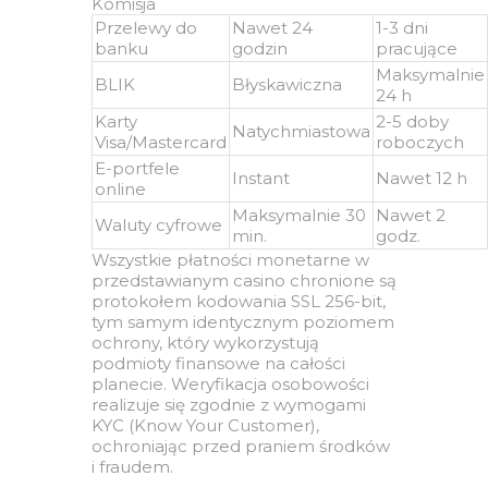
Komisja
Przelewy do
Nawet 24
1-3 dni
banku
godzin
pracujące
Maksymalnie
BLIK
Błyskawiczna
24 h
Karty
2-5 doby
Natychmiastowa
Visa/Mastercard
roboczych
E-portfele
Instant
Nawet 12 h
online
Maksymalnie 30
Nawet 2
Waluty cyfrowe
min.
godz.
Wszystkie płatności monetarne w
przedstawianym casino chronione są
protokołem kodowania SSL 256-bit,
tym samym identycznym poziomem
ochrony, który wykorzystują
podmioty finansowe na całości
planecie. Weryfikacja osobowości
realizuje się zgodnie z wymogami
KYC (Know Your Customer),
ochroniając przed praniem środków
i fraudem.