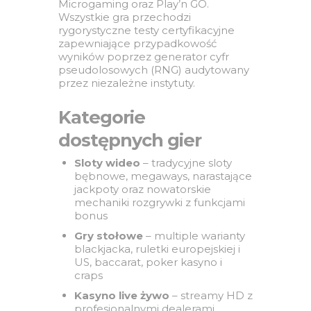
Microgaming oraz Play’n GO.
Wszystkie gra przechodzi
rygorystyczne testy certyfikacyjne
zapewniające przypadkowość
wyników poprzez generator cyfr
pseudolosowych (RNG) audytowany
przez niezależne instytuty.
Kategorie
dostępnych gier
Sloty wideo
– tradycyjne sloty
bębnowe, megaways, narastające
jackpoty oraz nowatorskie
mechaniki rozgrywki z funkcjami
bonus
Gry stołowe
– multiple warianty
blackjacka, ruletki europejskiej i
US, baccarat, poker kasyno i
craps
Kasyno live żywo
– streamy HD z
profesjonalnymi dealerami