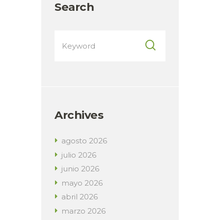
Search
Archives
agosto
2026
julio
2026
junio
2026
mayo
2026
abril
2026
marzo
2026