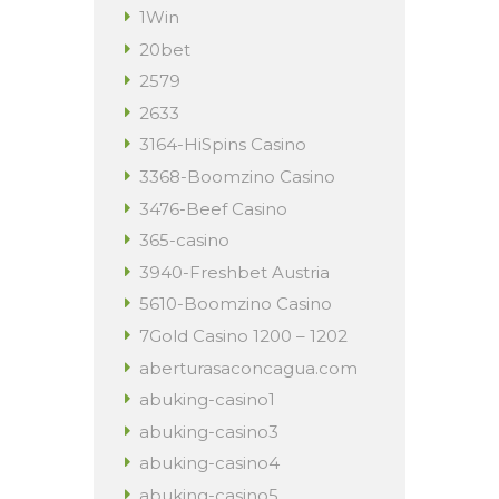
1Win
20bet
2579
2633
3164-HiSpins Casino
3368-Boomzino Casino
3476-Beef Casino
365-casino
3940-Freshbet Austria
5610-Boomzino Casino
7Gold Casino 1200 – 1202
aberturasaconcagua.com
abuking-casino1
abuking-casino3
abuking-casino4
abuking-casino5