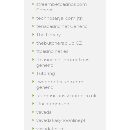
streambetcasinos.com
Generic
technosanjal.com (tr)
terracasino.net Generic
The Library
thebutchers.club CZ
ttcasino.net es
ttcasino.net promotions
generic
Tutoring
tweedbetcasino.com
generic
uk-musicians-wanted.co.uk
Uncategorized
vavada
vavadakasynoonlinepl
vavadatestpl