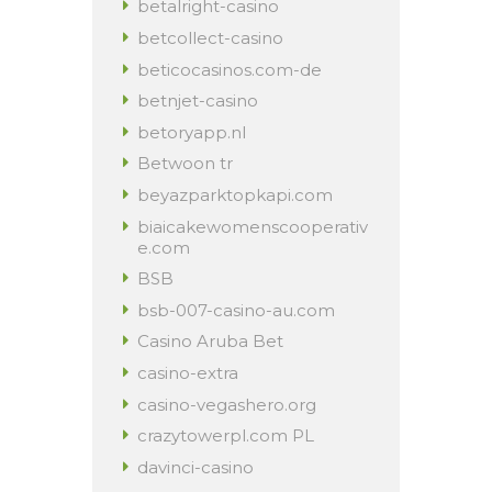
betalright-casino
betcollect-casino
beticocasinos.com-de
betnjet-casino
betoryapp.nl
Betwoon tr
beyazparktopkapi.com
biaicakewomenscooperativ
e.com
BSB
bsb-007-casino-au.com
Casino Aruba Bet
casino-extra
casino-vegashero.org
crazytowerpl.com PL
davinci-casino