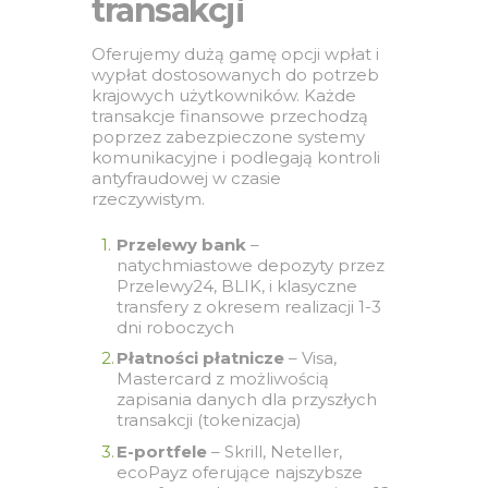
transakcji
Oferujemy dużą gamę opcji wpłat i
wypłat dostosowanych do potrzeb
krajowych użytkowników. Każde
transakcje finansowe przechodzą
poprzez zabezpieczone systemy
komunikacyjne i podlegają kontroli
antyfraudowej w czasie
rzeczywistym.
Przelewy bank
–
natychmiastowe depozyty przez
Przelewy24, BLIK, i klasyczne
transfery z okresem realizacji 1-3
dni roboczych
Płatności płatnicze
– Visa,
Mastercard z możliwością
zapisania danych dla przyszłych
transakcji (tokenizacja)
E-portfele
– Skrill, Neteller,
ecoPayz oferujące najszybsze