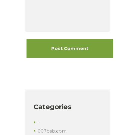
Categories
–
007bsb.com