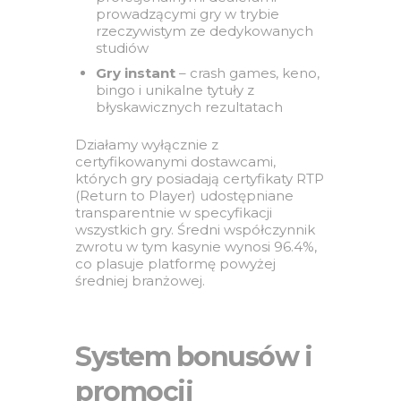
prowadzącymi gry w trybie
rzeczywistym ze dedykowanych
studiów
Gry instant
– crash games, keno,
bingo i unikalne tytuły z
błyskawicznych rezultatach
Działamy wyłącznie z
certyfikowanymi dostawcami,
których gry posiadają certyfikaty RTP
(Return to Player) udostępniane
transparentnie w specyfikacji
wszystkich gry. Średni współczynnik
zwrotu w tym kasynie wynosi 96.4%,
co plasuje platformę powyżej
średniej branżowej.
System bonusów i
promocji