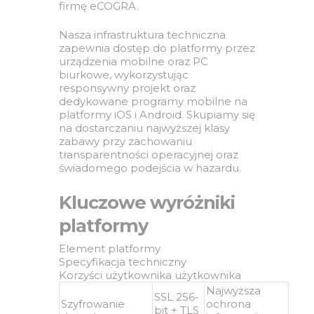
firmę eCOGRA.
Nasza infrastruktura techniczna
zapewnia dostęp do platformy przez
urządzenia mobilne oraz PC
biurkowe, wykorzystując
responsywny projekt oraz
dedykowane programy mobilne na
platformy iOS i Android. Skupiamy się
na dostarczaniu najwyższej klasy
zabawy przy zachowaniu
transparentności operacyjnej oraz
świadomego podejścia w hazardu.
Kluczowe wyróżniki
platformy
Element platformy
Specyfikacja techniczny
Korzyści użytkownika użytkownika
Najwyższa
SSL 256-
Szyfrowanie
ochrona
bit + TLS