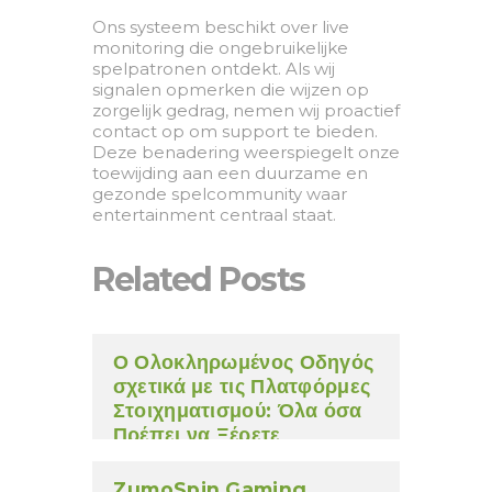
Ons systeem beschikt over live
monitoring die ongebruikelijke
spelpatronen ontdekt. Als wij
signalen opmerken die wijzen op
zorgelijk gedrag, nemen wij proactief
contact op om support te bieden.
Deze benadering weerspiegelt onze
toewijding aan een duurzame en
gezonde spelcommunity waar
entertainment centraal staat.
Related Posts
Ο Ολοκληρωμένος Οδηγός
σχετικά με τις Πλατφόρμες
Στοιχηματισμού: Όλα όσα
Πρέπει να Ξέρετε
ZumoSpin Gaming