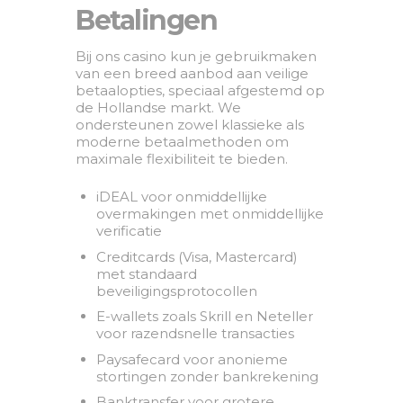
Betalingen
Bij ons casino kun je gebruikmaken
van een breed aanbod aan veilige
betaalopties, speciaal afgestemd op
de Hollandse markt. We
ondersteunen zowel klassieke als
moderne betaalmethoden om
maximale flexibiliteit te bieden.
iDEAL voor onmiddellijke
overmakingen met onmiddellijke
verificatie
Creditcards (Visa, Mastercard)
met standaard
beveiligingsprotocollen
E-wallets zoals Skrill en Neteller
voor razendsnelle transacties
Paysafecard voor anonieme
stortingen zonder bankrekening
Banktransfer voor grotere