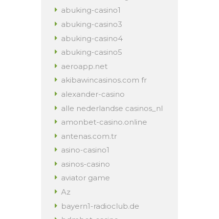
abuking-casino1
abuking-casino3
abuking-casino4
abuking-casino5
aeroapp.net
akibawincasinos.com fr
alexander-casino
alle nederlandse casinos_nl
amonbet-casino.online
antenas.com.tr
asino-casino1
asinos-casino
aviator game
Az
bayern1-radioclub.de