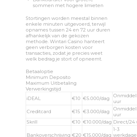
sommen met hogere limieten
Stortingen worden meestal binnen
enkele minuten uitgevoerd, terwijl
opnames tussen 24 en 72 uur duren
afhankelijk van de gekozen
methode. Wintari Casino hanteert
geen verborgen kosten voor
transacties, zodat je precies weet
welk bedrag je stort of opneemt.
Betaaloptie
Minimum Deposito
Maximum Uitbetaling
Verwerkingstijd
Onmiddell
iDEAL
€10
€5.000/dag
uur
Onmiddell
Creditcard
€15
€3.000/dag
uur
Skrill
€10
€10.000/dag
Direct/24 
1-3
Bankoverschrijving
€20
€15.000/dag
werkdage