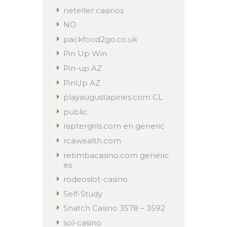
neteller casinos
NO
packfood2go.co.uk
Pin Up Win
Pin-up AZ
PinUp AZ
playaugustapines.com CL
public
raptergiris.com en generic
rcawealth.com
retimbacasino.com generic
es
rodeoslot-casino
Self-Study
Snatch Casino 3578 – 3592
sol-casino