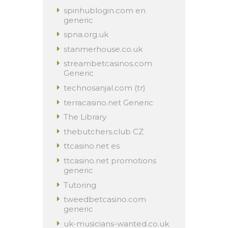
spinhublogin.com en
generic
spna.org.uk
stanmerhouse.co.uk
streambetcasinos.com
Generic
technosanjal.com (tr)
terracasino.net Generic
The Library
thebutchers.club CZ
ttcasino.net es
ttcasino.net promotions
generic
Tutoring
tweedbetcasino.com
generic
uk-musicians-wanted.co.uk