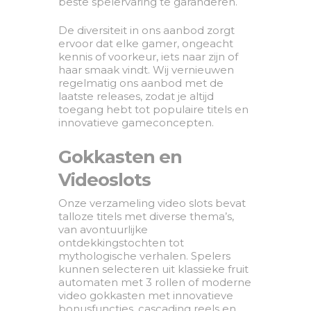
beste spelervaring te garanderen.
De diversiteit in ons aanbod zorgt
ervoor dat elke gamer, ongeacht
kennis of voorkeur, iets naar zijn of
haar smaak vindt. Wij vernieuwen
regelmatig ons aanbod met de
laatste releases, zodat je altijd
toegang hebt tot populaire titels en
innovatieve gameconcepten.
Gokkasten en
Videoslots
Onze verzameling video slots bevat
talloze titels met diverse thema’s,
van avontuurlijke
ontdekkingstochten tot
mythologische verhalen. Spelers
kunnen selecteren uit klassieke fruit
automaten met 3 rollen of moderne
video gokkasten met innovatieve
bonusfuncties, cascading reels en