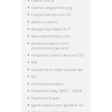
casino-extra
casino-vegashero.org
crazytowerpl.com PL
davinci-casino
designcitymilano.it IT
diariodebelmez.com
elvisluckcasino.com
promotions generic
empirea-casino-de.com DE
EN
equipment-statt-power.de
ES
ethereumcode.io
Freshbet Italy 3957 – 3959
freshbet-brazil
ganecasino.com generic es