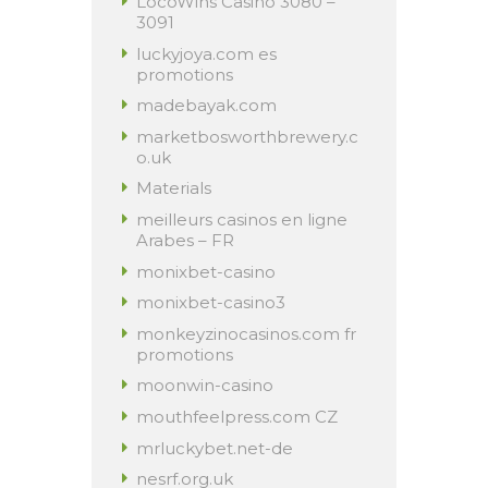
LocoWins Casino 3080 –
3091
luckyjoya.com es
promotions
madebayak.com
marketbosworthbrewery.c
o.uk
Materials
meilleurs casinos en ligne
Arabes – FR
monixbet-casino
monixbet-casino3
monkeyzinocasinos.com fr
promotions
moonwin-casino
mouthfeelpress.com CZ
mrluckybet.net-de
nesrf.org.uk