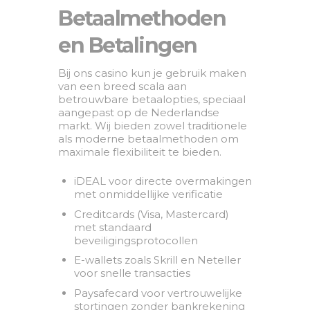
Betaalmethoden
en Betalingen
Bij ons casino kun je gebruik maken
van een breed scala aan
betrouwbare betaalopties, speciaal
aangepast op de Nederlandse
markt. Wij bieden zowel traditionele
als moderne betaalmethoden om
maximale flexibiliteit te bieden.
iDEAL voor directe overmakingen
met onmiddellijke verificatie
Creditcards (Visa, Mastercard)
met standaard
beveiligingsprotocollen
E-wallets zoals Skrill en Neteller
voor snelle transacties
Paysafecard voor vertrouwelijke
stortingen zonder bankrekening