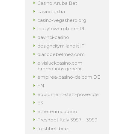
Casino Aruba Bet
casino-extra
casino-vegashero.org
crazytowerpl.com PL
davinci-casino
designcitymilano.it IT
diariodebelmez.com
elvisluckcasino.com
promotions generic
empirea-casino-de.com DE
EN
equipment-statt-power.de
ES
ethereumcode.io
Freshbet Italy 3957 – 3959
freshbet-brazil