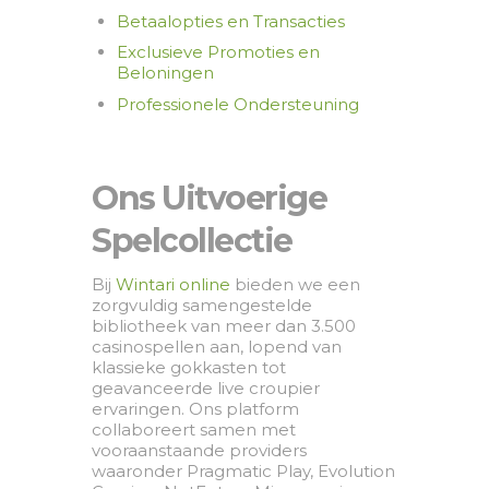
Betaalopties en Transacties
Exclusieve Promoties en
Beloningen
Professionele Ondersteuning
Ons Uitvoerige
Spelcollectie
Bij
Wintari online
bieden we een
zorgvuldig samengestelde
bibliotheek van meer dan 3.500
casinospellen aan, lopend van
klassieke gokkasten tot
geavanceerde live croupier
ervaringen. Ons platform
collaboreert samen met
vooraanstaande providers
waaronder Pragmatic Play, Evolution