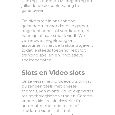
Gaming, NetEnt en Microgaming om
jullie de beste spelervaring te
garanderen.
De diversiteit in ons aanbod
garandeert ervoor dat elke gamer,
ongeacht kennis of voorkeuren, iets
naar zijn of haar smaak vindt. We
vernieuwen regelmatig ons
assortiment met de laatste uitgaven,
zodat je steeds toegang hebt tot
trending spellen en innovatieve
spelconcepten.
Slots en Video slots
Onze verzameling videoslots omvat
duizenden titels met diverse
thema’s, van avontuurlijke expedities
tot mythologische verhalen. Gamers
kunnen kiezen uit klassieke fruit
automaten met drie rollen of
moderne video slots met