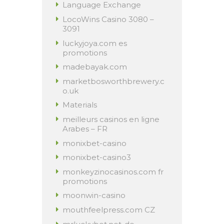
Language Exchange
LocoWins Casino 3080 –
3091
luckyjoya.com es
promotions
madebayak.com
marketbosworthbrewery.c
o.uk
Materials
meilleurs casinos en ligne
Arabes – FR
monixbet-casino
monixbet-casino3
monkeyzinocasinos.com fr
promotions
moonwin-casino
mouthfeelpress.com CZ