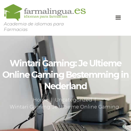
Academia de idiomas para
Farmacias
Wintari Gaming: Je Ultieme
Online Gaming Bestemming in
Nederland
Home
Uncategorized
Wintari Gaming: Je Ultieme Online Gaming...