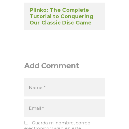
Plinko: The Complete
Tutorial to Conquering
Our Classic Disc Game
Add Comment
Guarda mi nombre, correo
electrónico y web en este