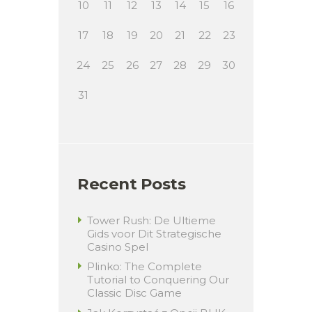
10
11
12
13
14
15
16
17
18
19
20
21
22
23
24
25
26
27
28
29
30
31
Recent Posts
Tower Rush: De Ultieme
Gids voor Dit Strategische
Casino Spel
Plinko: The Complete
Tutorial to Conquering Our
Classic Disc Game