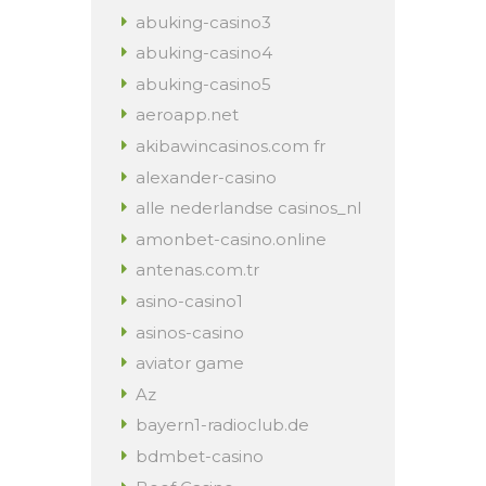
abuking-casino3
abuking-casino4
abuking-casino5
aeroapp.net
akibawincasinos.com fr
alexander-casino
alle nederlandse casinos_nl
amonbet-casino.online
antenas.com.tr
asino-casino1
asinos-casino
aviator game
Az
bayern1-radioclub.de
bdmbet-casino