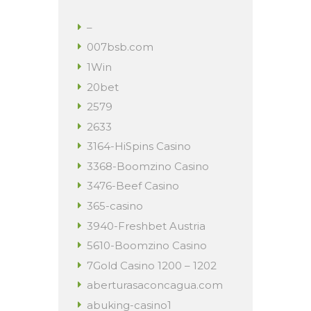
–
007bsb.com
1Win
20bet
2579
2633
3164-HiSpins Casino
3368-Boomzino Casino
3476-Beef Casino
365-casino
3940-Freshbet Austria
5610-Boomzino Casino
7Gold Casino 1200 – 1202
aberturasaconcagua.com
abuking-casino1