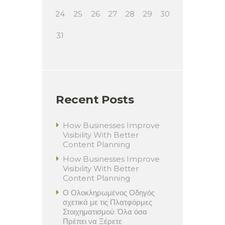
24
25
26
27
28
29
30
31
Recent Posts
How Businesses Improve
Visibility With Better
Content Planning
How Businesses Improve
Visibility With Better
Content Planning
Ο Ολοκληρωμένος Οδηγός
σχετικά με τις Πλατφόρμες
Στοιχηματισμού: Όλα όσα
Πρέπει να Ξέρετε