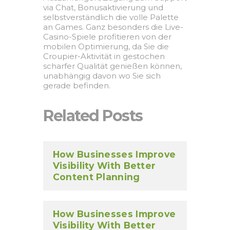
via Chat, Bonusaktivierung und
selbstverständlich die volle Palette
an Games. Ganz besonders die Live-
Casino-Spiele profitieren von der
mobilen Optimierung, da Sie die
Croupier-Aktivität in gestochen
scharfer Qualität genießen können,
unabhängig davon wo Sie sich
gerade befinden.
Related Posts
How Businesses Improve
Visibility With Better
Content Planning
How Businesses Improve
Visibility With Better