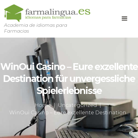
Academia de idiomas para
Farmacias
WinOui Casino – Eure exzellente
Destination für unvergessliche
Spielerlebnisse
Home
Uncategorized
WinOui Casino – Eure exzellente Destination...