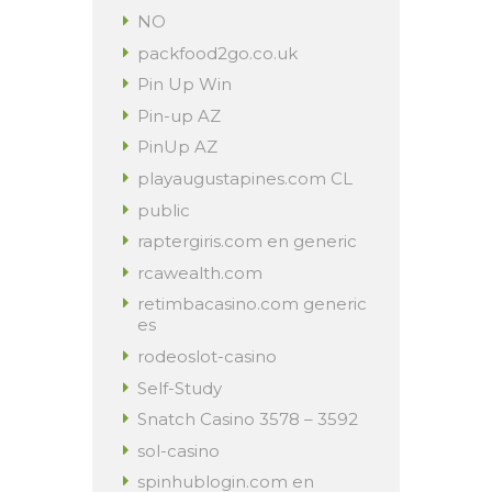
NO
packfood2go.co.uk
Pin Up Win
Pin-up AZ
PinUp AZ
playaugustapines.com CL
public
raptergiris.com en generic
rcawealth.com
retimbacasino.com generic
es
rodeoslot-casino
Self-Study
Snatch Casino 3578 – 3592
sol-casino
spinhublogin.com en