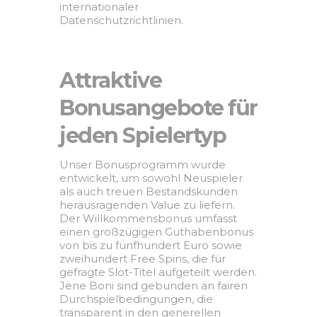
internationaler
Datenschutzrichtlinien.
Attraktive
Bonusangebote für
jeden Spielertyp
Unser Bonusprogramm wurde
entwickelt, um sowohl Neuspieler
als auch treuen Bestandskunden
herausragenden Value zu liefern.
Der Willkommensbonus umfasst
einen großzügigen Guthabenbonus
von bis zu fünfhundert Euro sowie
zweihundert Free Spins, die für
gefragte Slot-Titel aufgeteilt werden.
Jene Boni sind gebunden an fairen
Durchspielbedingungen, die
transparent in den generellen