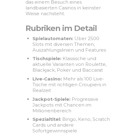
das einem Besuch eines
landbasierten Casinos in keinster
Weise nachsteht.
Rubriken im Detail
Spielautomaten:
Über 2500
Slots mit diversen Themen,
Auszahlungslinien und Features
Tischspiele:
Klassische und
aktuelle Varianten von Roulette,
Blackjack, Poker und Baccarat
Live-Casino:
Mehr als 100 Live-
Tische mit richtigen Croupiers in
Realzeit
Jackpot-Spiele:
Progressive
Jackpots mit Chancen im
Millionenbereich
Spezialtitel:
Bingo, Keno, Scratch
Cards und andere
Sofortgewinnspiele