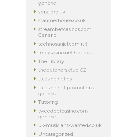
generic
spna.org.uk
stanmerhouse.co.uk
streambetcasinos.com
Generic
technosanjal.com (tr)
terracasino.net Generic
The Library
thebutchers.club CZ
ttcasino.net es
ttcasino.net promotions
generic
Tutoring
tweedbetcasino.com
generic
uk-musicians-wanted.co.uk
Uncategorized