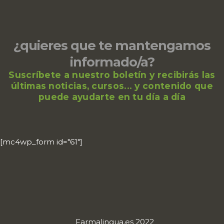
¿quieres que te mantengamos
informado/a?
Suscríbete a nuestro boletín y recibirás las
últimas noticias, cursos... y contenido que
puede ayudarte en tu día a día
[mc4wp_form id="61"]
Farmalingua.es 2022