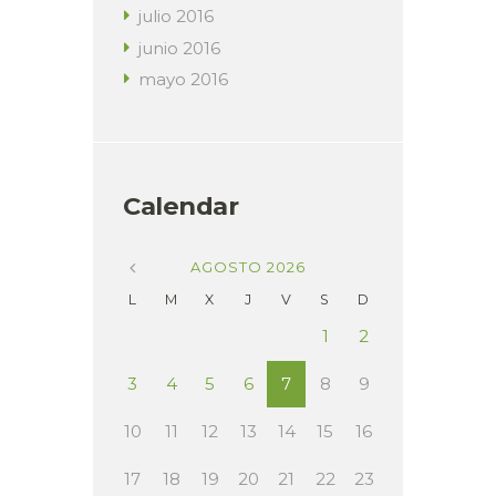
julio
2016
junio
2016
mayo
2016
Calendar
AGOSTO
2026
L
M
X
J
V
S
D
1
2
3
4
5
6
7
8
9
10
11
12
13
14
15
16
17
18
19
20
21
22
23