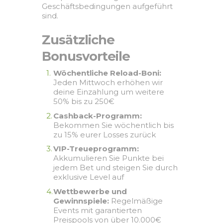
Geschäftsbedingungen aufgeführt
sind.
Zusätzliche
Bonusvorteile
Wöchentliche Reload-Boni:
Jeden Mittwoch erhöhen wir
deine Einzahlung um weitere
50% bis zu 250€
Cashback-Programm:
Bekommen Sie wöchentlich bis
zu 15% eurer Losses zurück
VIP-Treueprogramm:
Akkumulieren Sie Punkte bei
jedem Bet und steigen Sie durch
exklusive Level auf
Wettbewerbe und
Gewinnspiele:
Regelmäßige
Events mit garantierten
Preispools von über 10.000€