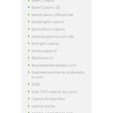
Beef Casino
Beef Casino (3)
beefcasino-offiziell.de
betalright-casino
betcollect-casino
beticocasinos.com-de
betnjet-casino
betoryapp.nl
Betwoon tr
beyazparktopkapi.com
biaicakewomenscooperativ
e.com
BSB
bsb-007-casino-au.com
Casino Aruba Bet
casino-extra