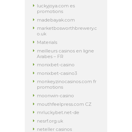
luckyjoya.com es
promotions
madebayak.com
marketbosworthbrewery.c
o.uk
Materials
meilleurs casinos en ligne
Arabes – FR
monixbet-casino
monixbet-casino3
monkeyzinocasinos.com fr
promotions
moonwin-casino
mouthfeelpress.com CZ
mrluckybet.net-de
nesrf.org.uk
neteller casinos