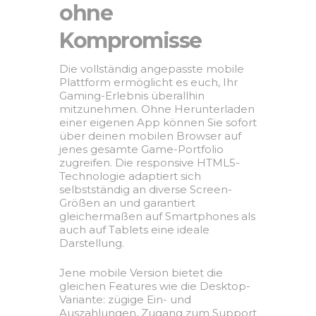
ohne
Kompromisse
Die vollständig angepasste mobile
Plattform ermöglicht es euch, Ihr
Gaming-Erlebnis überallhin
mitzunehmen. Ohne Herunterladen
einer eigenen App können Sie sofort
über deinen mobilen Browser auf
jenes gesamte Game-Portfolio
zugreifen. Die responsive HTML5-
Technologie adaptiert sich
selbstständig an diverse Screen-
Größen an und garantiert
gleichermaßen auf Smartphones als
auch auf Tablets eine ideale
Darstellung.
Jene mobile Version bietet die
gleichen Features wie die Desktop-
Variante: zügige Ein- und
Auszahlungen, Zugang zum Support