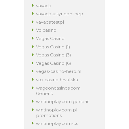
vavada
vavadakasynoonlinepl
vavadatestpl
Vd casino
Vegas Casino
Vegas Casino (1)
Vegas Casino (3)
Vegas Casino (6)
vegas-casino-hero.nl
vox casino hrvatska
wageoncasinos.com
Generic
wintinoplay.com generic
wintinoplay.com pl
promotions
wintinoplay.com-cs