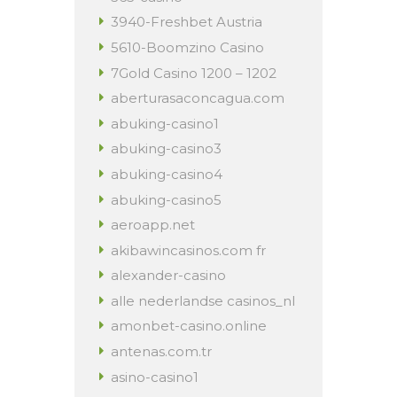
3940-Freshbet Austria
5610-Boomzino Casino
7Gold Casino 1200 – 1202
aberturasaconcagua.com
abuking-casino1
abuking-casino3
abuking-casino4
abuking-casino5
aeroapp.net
akibawincasinos.com fr
alexander-casino
alle nederlandse casinos_nl
amonbet-casino.online
antenas.com.tr
asino-casino1