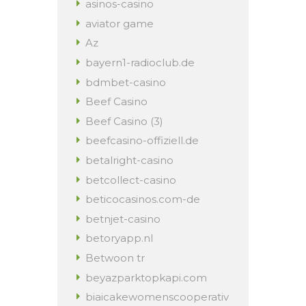
asinos-casino
aviator game
Az
bayern1-radioclub.de
bdmbet-casino
Beef Casino
Beef Casino (3)
beefcasino-offiziell.de
betalright-casino
betcollect-casino
beticocasinos.com-de
betnjet-casino
betoryapp.nl
Betwoon tr
beyazparktopkapi.com
biaicakewomenscooperativ