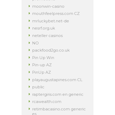
moonwin-casino
mouthfeelpress.com CZ
mrluckybet.net-de
nesrf.org.uk
neteller casinos
NO
packfood2go.co.uk
Pin Up Win
Pin-up AZ
PinUp AZ
playaugustapines.com CL
public
raptergiris.com en generic
rcawealth.com
retimbacasino.com generic
es