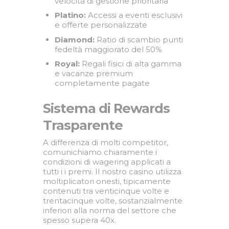
velocità di gestione prioritaria
Platino:
Accessi a eventi esclusivi
e offerte personalizzate
Diamond:
Ratio di scambio punti
fedeltà maggiorato del 50%
Royal:
Regali fisici di alta gamma
e vacanze premium
completamente pagate
Sistema di Rewards
Trasparente
A differenza di molti competitor,
comunichiamo chiaramente i
condizioni di wagering applicati a
tutti i i premi. Il nostro casino utilizza
moltiplicatori onesti, tipicamente
contenuti tra venticinque volte e
trentacinque volte, sostanzialmente
inferiori alla norma del settore che
spesso supera 40x.