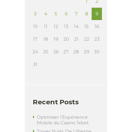
1
2
3
4
5
6
7
8
9
10
11
12
13
14
15
16
17
18
19
20
21
22
23
24
25
26
27
28
29
30
31
Recent Posts
Optimiser l’Expérience
Mobile du Casino 1xbet
Tower Rush: De Ultieme