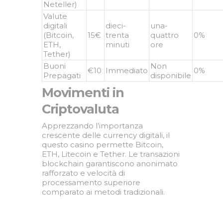
Neteller)
Valute
digitali
dieci-
una-
(Bitcoin,
15€
trenta
quattro
0%
ETH,
minuti
ore
Tether)
Buoni
Non
€10
Immediato
0%
Prepagati
disponibile
Movimenti in
Criptovaluta
Apprezzando l’importanza
crescente delle currency digitali, il
questo casino permette Bitcoin,
ETH, Litecoin e Tether. Le transazioni
blockchain garantiscono anonimato
rafforzato e velocità di
processamento superiore
comparato ai metodi tradizionali.