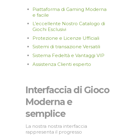
Piattaforma di Gaming Moderna
e facile
L’eccellente Nostro Catalogo di
Giochi Esclusivi
Protezione e Licenze Ufficiali
Sistemi di transazione Versatili
Sistema Fedeltà e Vantaggi VIP
Assistenza Clienti esperto
Interfaccia di Gioco
Moderna e
semplice
La nostra nostra interfaccia
rappresenta il progresso