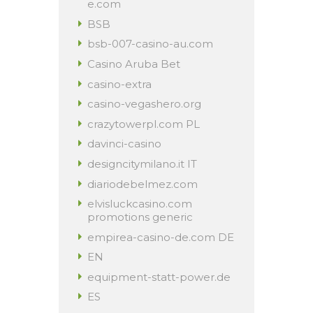
e.com
BSB
bsb-007-casino-au.com
Casino Aruba Bet
casino-extra
casino-vegashero.org
crazytowerpl.com PL
davinci-casino
designcitymilano.it IT
diariodebelmez.com
elvisluckcasino.com
promotions generic
empirea-casino-de.com DE
EN
equipment-statt-power.de
ES