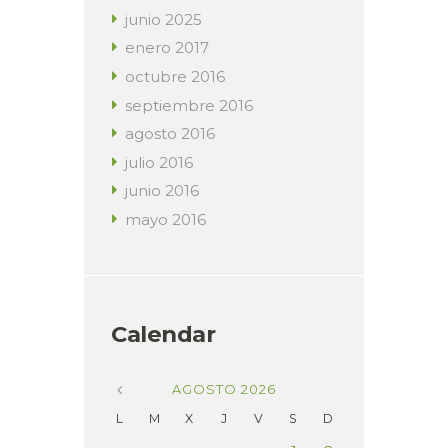
junio
2025
enero
2017
octubre
2016
septiembre
2016
agosto
2016
julio
2016
junio
2016
mayo
2016
Calendar
AGOSTO
2026
L
M
X
J
V
S
D