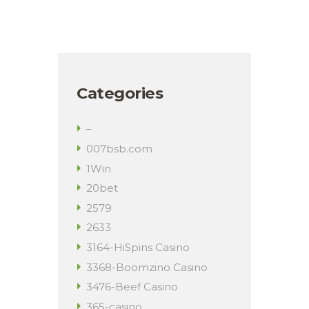
Categories
–
007bsb.com
1Win
20bet
2579
2633
3164-HiSpins Casino
3368-Boomzino Casino
3476-Beef Casino
365-casino