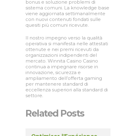
bonus e soluzione problemi di
sistema comuni. La knowledge base
viene aggiornata settimanalmente
con nuovi contenuti fondati sulle
quesiti più comuni ricevute.
Il nostro impegno verso la qualità
operativa si manifesta nelle attestati
ottenute e nei premi ricevuti da
organizzazioni indipendenti del
mercato. Winnita Casino Casino
continua a impegnare risorse in
innovazione, sicurezza e
ampliamento dell’offerta gaming
per mantenere standard di
eccellenza superiori alla standard di
settore.
Related Posts