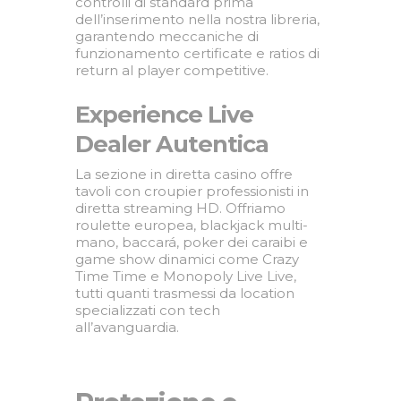
controlli di standard prima
dell’inserimento nella nostra libreria,
garantendo meccaniche di
funzionamento certificate e ratios di
return al player competitive.
Experience Live
Dealer Autentica
La sezione in diretta casino offre
tavoli con croupier professionisti in
diretta streaming HD. Offriamo
roulette europea, blackjack multi-
mano, baccará, poker dei caraibi e
game show dinamici come Crazy
Time Time e Monopoly Live Live,
tutti quanti trasmessi da location
specializzati con tech
all’avanguardia.