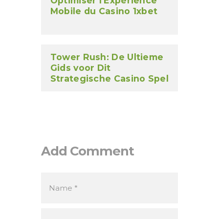
Optimiser l’Expérience
Mobile du Casino 1xbet
Tower Rush: De Ultieme
Gids voor Dit
Strategische Casino Spel
Add Comment