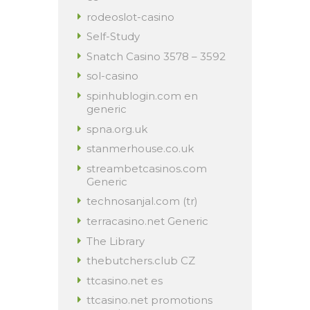
rodeoslot-casino
Self-Study
Snatch Casino 3578 – 3592
sol-casino
spinhublogin.com en
generic
spna.org.uk
stanmerhouse.co.uk
streambetcasinos.com
Generic
technosanjal.com (tr)
terracasino.net Generic
The Library
thebutchers.club CZ
ttcasino.net es
ttcasino.net promotions