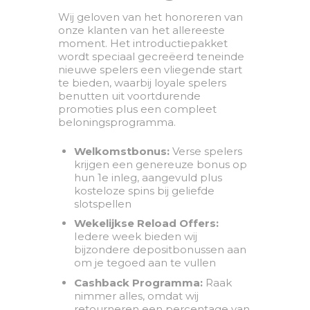
Wij geloven van het honoreren van
onze klanten van het allereeste
moment. Het introductiepakket
wordt speciaal gecreëerd teneinde
nieuwe spelers een vliegende start
te bieden, waarbij loyale spelers
benutten uit voortdurende
promoties plus een compleet
beloningsprogramma.
Welkomstbonus:
Verse spelers
krijgen een genereuze bonus op
hun 1e inleg, aangevuld plus
kosteloze spins bij geliefde
slotspellen
Wekelijkse Reload Offers:
Iedere week bieden wij
bijzondere depositbonussen aan
om je tegoed aan te vullen
Cashback Programma:
Raak
nimmer alles, omdat wij
retourneren een percentage van