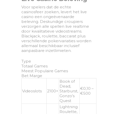
Voor spelers dat de echte
casinosfeer zoeken, levert het live
casino een ongeëvenaarde
beleving. Deskundige croupiers
verzorgen alle spellen live realtime
door kwalitatieve videostreams.
Blackjack, roulette, baccarat plus
verschillende pokervariaties worden
allemaal beschikbaar inclusief
aanpasbare inzetlimieten.
Type
Totaal Games
Meest Populaire Games
Bet Marge
Book of
Dead,
€0,10 –
Videoslots
2100+
Starburst,
€500
Gonzo’s
Quest
Lightning
Roulette,