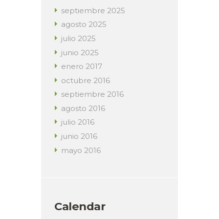
septiembre
2025
agosto
2025
julio
2025
junio
2025
enero
2017
octubre
2016
septiembre
2016
agosto
2016
julio
2016
junio
2016
mayo
2016
Calendar