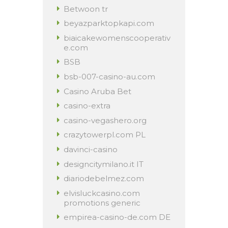
Betwoon tr
beyazparktopkapi.com
biaicakewomenscooperativ
e.com
BSB
bsb-007-casino-au.com
Casino Aruba Bet
casino-extra
casino-vegashero.org
crazytowerpl.com PL
davinci-casino
designcitymilano.it IT
diariodebelmez.com
elvisluckcasino.com
promotions generic
empirea-casino-de.com DE