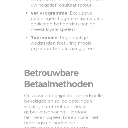
uw negatief resultaat retour
VIP Programma:
Exclusieve
beloningen, hogere maxima plus
dedicated beheerders aan de
meest loyale spelers
Toernooien:
Regelmatige
wedstrijden featuring mooie
prijzenpotten plus ranglijsten
Betrouwbare
Betaalmethoden
Ons casino begrijpt dat razendsnelle,
beveiligde en solide betalingen
vitaal zijn omtrent een ideale
gebruikerservaring. Hierdoor
faciliteren wij een breed scala met
betalingsmethoden die