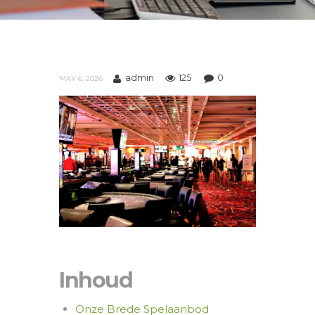
admin
125
0
MAY 6, 2026
Inhoud
Onze Brede Spelaanbod