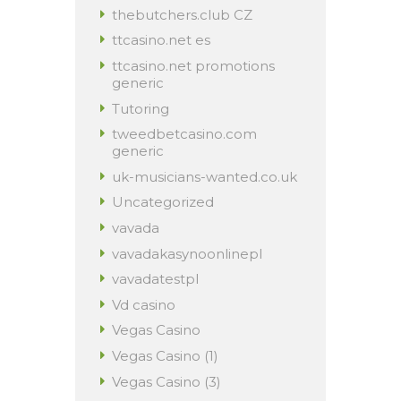
thebutchers.club CZ
ttcasino.net es
ttcasino.net promotions
generic
Tutoring
tweedbetcasino.com
generic
uk-musicians-wanted.co.uk
Uncategorized
vavada
vavadakasynoonlinepl
vavadatestpl
Vd casino
Vegas Casino
Vegas Casino (1)
Vegas Casino (3)