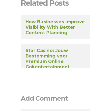
Related Posts
How Businesses Improve
Visibility With Better
Content Planning
Star Casino: Jouw
Bestemming voor
Premium Online
Gokentertainment
Add Comment