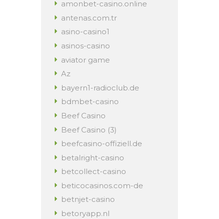
amonbet-casino.online
antenas.com.tr
asino-casino1
asinos-casino
aviator game
Az
bayern1-radioclub.de
bdmbet-casino
Beef Casino
Beef Casino (3)
beefcasino-offiziell.de
betalright-casino
betcollect-casino
beticocasinos.com-de
betnjet-casino
betoryapp.nl