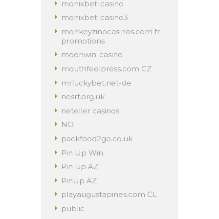
monixbet-casino
monixbet-casino3
monkeyzinocasinos.com fr
promotions
moonwin-casino
mouthfeelpress.com CZ
mrluckybet.net-de
nesrf.org.uk
neteller casinos
NO
packfood2go.co.uk
Pin Up Win
Pin-up AZ
PinUp AZ
playaugustapines.com CL
public