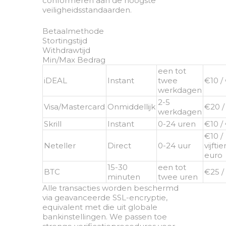
conformeren aan de hoogste
veiligheidsstandaarden.
Betaalmethode
Stortingstijd
Withdrawtijd
Min/Max Bedrag
een tot
iDEAL
Instant
twee
€10 /
werkdagen
2-5
Visa/Mastercard
Onmiddellijk
€20 /
werkdagen
Skrill
Instant
0-24 uren
€10 /
€10 /
Neteller
Direct
0-24 uur
vijft
euro
15-30
een tot
BTC
€25 /
minuten
twee uren
Alle transacties worden beschermd
via geavanceerde SSL-encryptie,
equivalent met die uit globale
bankinstellingen. We passen toe