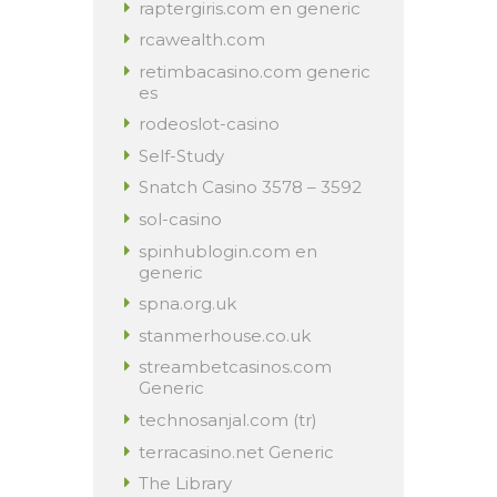
raptergiris.com en generic
rcawealth.com
retimbacasino.com generic
es
rodeoslot-casino
Self-Study
Snatch Casino 3578 – 3592
sol-casino
spinhublogin.com en
generic
spna.org.uk
stanmerhouse.co.uk
streambetcasinos.com
Generic
technosanjal.com (tr)
terracasino.net Generic
The Library