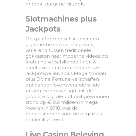
ontdekt datgene hij zoekt.
Slotmachines plus
Jackpots
Ons platform beschikt over een
gigantische verzameling slots,
variërend tussen traditionele
gokkasten naar moderne videoslots
featuring verschillende lijnen &
creatieve bonussen. Progressive
jackpotspellen zoals Mega Moolah
plus Divine Fortune verschaffen
opties voor levensveranderende
prijzen. Een bevestigd feit: de
grootste digitale pot ooit gewonnen
stond op €18,9 miljoen in Mega
Moolah in 2018, wat de
mogelijkheden voor deze games
helder illustreert.
Live Casino Beleving