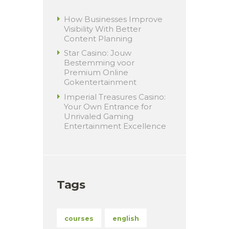
How Businesses Improve
Visibility With Better
Content Planning
Star Casino: Jouw
Bestemming voor
Premium Online
Gokentertainment
Imperial Treasures Casino:
Your Own Entrance for
Unrivaled Gaming
Entertainment Excellence
Tags
courses
english