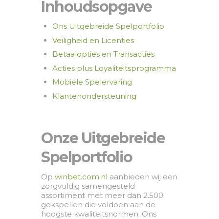
Inhoudsopgave
Ons Uitgebreide Spelportfolio
Veiligheid en Licenties
Betaalopties en Transacties
Acties plus Loyaliteitsprogramma
Mobiele Spelervaring
Klantenondersteuning
Onze Uitgebreide
Spelportfolio
Op
winbet.com.nl
aanbieden wij een
zorgvuldig samengesteld
assortiment met meer dan 2.500
gokspellen die voldoen aan de
hoogste kwaliteitsnormen. Ons