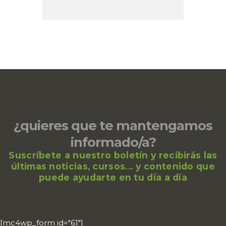
¿quieres que te mantengamos
informado/a?
Suscríbete a nuestro boletín y recibirás las
últimas noticias, cursos... y contenido que
puede ayudarte en tu día a día
[mc4wp_form id="61"]