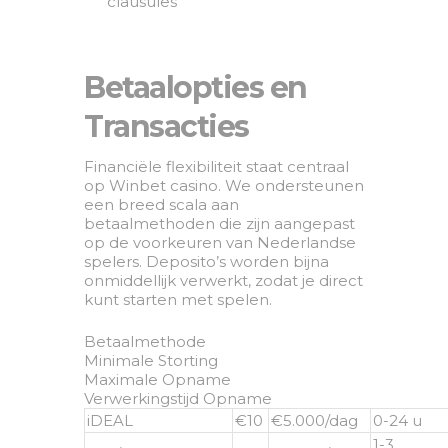
clausules
Betaalopties en
Transacties
Financiële flexibiliteit staat centraal
op Winbet casino. We ondersteunen
een breed scala aan
betaalmethoden die zijn aangepast
op de voorkeuren van Nederlandse
spelers. Deposito’s worden bijna
onmiddellijk verwerkt, zodat je direct
kunt starten met spelen.
Betaalmethode
Minimale Storting
Maximale Opname
Verwerkingstijd Opname
iDEAL
€10
€5.000/dag
0-24 u
1-3