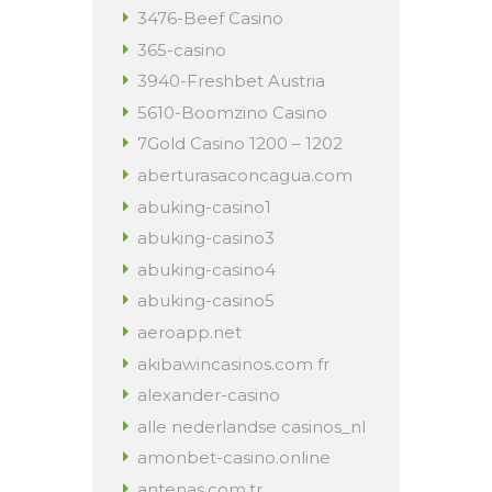
3476-Beef Casino
365-casino
3940-Freshbet Austria
5610-Boomzino Casino
7Gold Casino 1200 – 1202
aberturasaconcagua.com
abuking-casino1
abuking-casino3
abuking-casino4
abuking-casino5
aeroapp.net
akibawincasinos.com fr
alexander-casino
alle nederlandse casinos_nl
amonbet-casino.online
antenas.com.tr