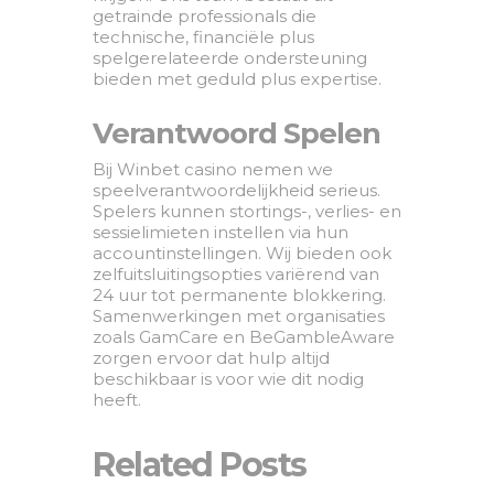
getrainde professionals die
technische, financiële plus
spelgerelateerde ondersteuning
bieden met geduld plus expertise.
Verantwoord Spelen
Bij Winbet casino nemen we
speelverantwoordelijkheid serieus.
Spelers kunnen stortings-, verlies- en
sessielimieten instellen via hun
accountinstellingen. Wij bieden ook
zelfuitsluitingsopties variërend van
24 uur tot permanente blokkering.
Samenwerkingen met organisaties
zoals GamCare en BeGambleAware
zorgen ervoor dat hulp altijd
beschikbaar is voor wie dit nodig
heeft.
Related Posts