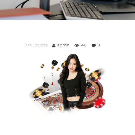
admin
146
0
APRIL 20, 2026