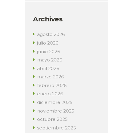
Archives
agosto
2026
julio
2026
junio
2026
mayo
2026
abril
2026
marzo
2026
febrero
2026
enero
2026
diciembre
2025
noviembre
2025
octubre
2025
septiembre
2025