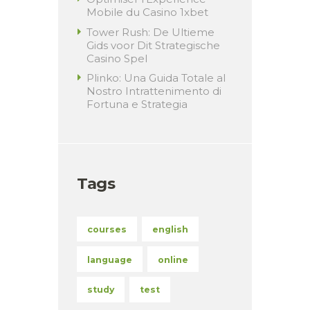
Mobile du Casino 1xbet
Tower Rush: De Ultieme
Gids voor Dit Strategische
Casino Spel
Plinko: Una Guida Totale al
Nostro Intrattenimento di
Fortuna e Strategia
Tags
courses
english
language
online
study
test