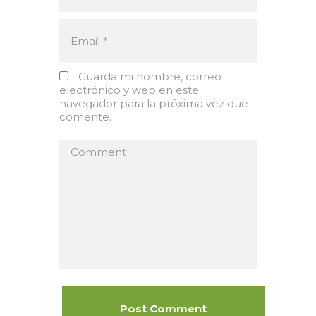
Guarda mi nombre, correo
electrónico y web en este
navegador para la próxima vez que
comente.