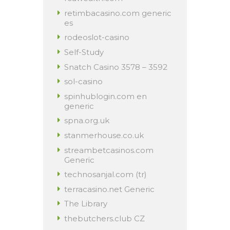
retimbacasino.com generic
es
rodeoslot-casino
Self-Study
Snatch Casino 3578 – 3592
sol-casino
spinhublogin.com en
generic
spna.org.uk
stanmerhouse.co.uk
streambetcasinos.com
Generic
technosanjal.com (tr)
terracasino.net Generic
The Library
thebutchers.club CZ