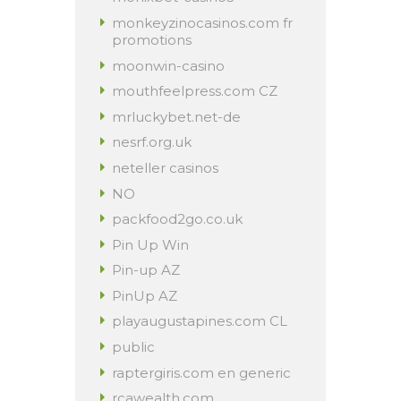
monkeyzinocasinos.com fr
promotions
moonwin-casino
mouthfeelpress.com CZ
mrluckybet.net-de
nesrf.org.uk
neteller casinos
NO
packfood2go.co.uk
Pin Up Win
Pin-up AZ
PinUp AZ
playaugustapines.com CL
public
raptergiris.com en generic
rcawealth.com