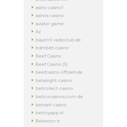
asino-casino1
asinos-casino
aviator game
Az
bayern1-radioclub.de
bdmbet-casino
Beef Casino
Beef Casino (3)
beefcasino-offiziell.de
betalright-casino
betcollect-casino
beticocasinos.com-de
betnjet-casino
betoryapp.nl
Betwoon tr