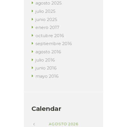
agosto
2025
julio
2025
junio
2025
enero
2017
octubre
2016
septiembre
2016
agosto
2016
julio
2016
junio
2016
mayo
2016
Calendar
AGOSTO
2026