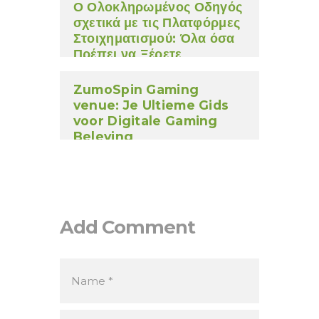
Ο Ολοκληρωμένος Οδηγός
σχετικά με τις Πλατφόρμες
Στοιχηματισμού: Όλα όσα
Πρέπει να Ξέρετε
ZumoSpin Gaming
venue: Je Ultieme Gids
voor Digitale Gaming
Beleving
Add Comment