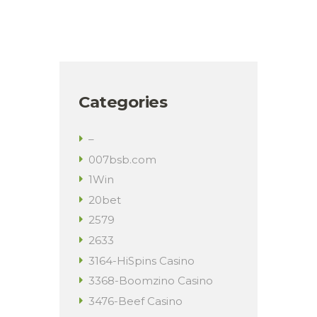
Categories
–
007bsb.com
1Win
20bet
2579
2633
3164-HiSpins Casino
3368-Boomzino Casino
3476-Beef Casino