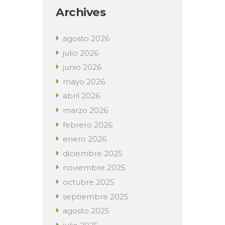
Archives
agosto
2026
julio
2026
junio
2026
mayo
2026
abril
2026
marzo
2026
febrero
2026
enero
2026
diciembre
2025
noviembre
2025
octubre
2025
septiembre
2025
agosto
2025