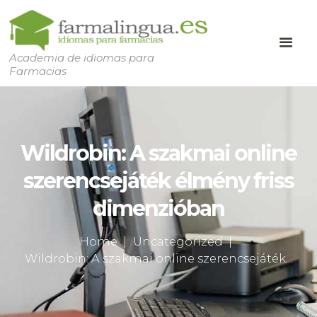
Academia de idiomas para
Farmacias
Wildrobin: A szakmai online
szerencsejáték élmény friss
dimenzióban
Home
Uncategorized
Wildrobin: A szakmai online szerencsejáték...