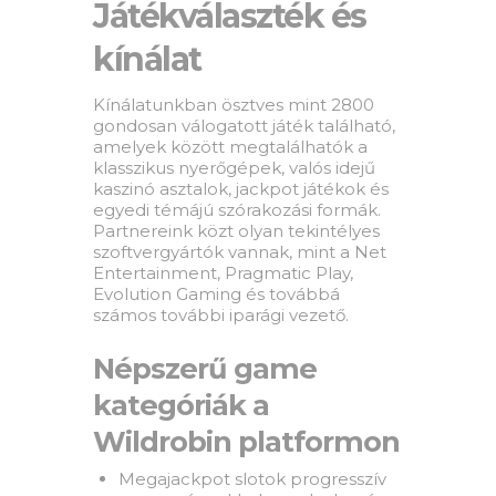
Játékválaszték és
kínálat
Kínálatunkban ösztves mint 2800
gondosan válogatott játék található,
amelyek között megtalálhatók a
klasszikus nyerőgépek, valós idejű
kaszinó asztalok, jackpot játékok és
egyedi témájú szórakozási formák.
Partnereink közt olyan tekintélyes
szoftvergyártók vannak, mint a Net
Entertainment, Pragmatic Play,
Evolution Gaming és továbbá
számos további iparági vezető.
Népszerű game
kategóriák a
Wildrobin platformon
Megajackpot slotok progresszív