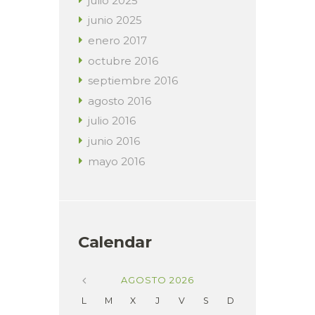
julio
2025
junio
2025
enero
2017
octubre
2016
septiembre
2016
agosto
2016
julio
2016
junio
2016
mayo
2016
Calendar
AGOSTO
2026
L
M
X
J
V
S
D