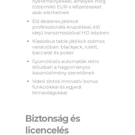
nyereményekkel, amelyek még
többmillió EUR-s kifizetéseket
akár elérhetnek
Élő dealeres játékok
professzionális krupiékkal, élő
idejű transzmisszióval HD képben
Klasszikus table játékok számos
variációban: blackjack, rulett,
baccarat és poker
Gyümölcsös automaták retro
stílusban a hagyományos
kaszinóélmény szeretőinek
Videó slotok innovatív bonus
funkciókkal és egyedi
témavilágokkal
Biztonság és
licencelés