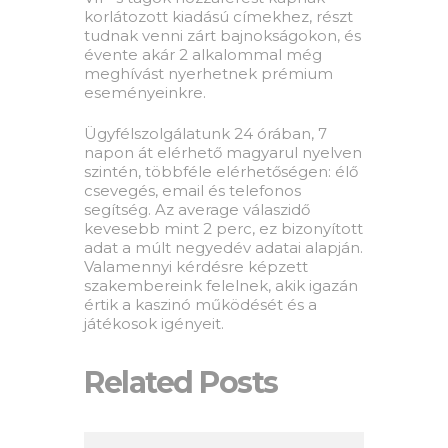
korlátozott kiadású címekhez, részt
tudnak venni zárt bajnokságokon, és
évente akár 2 alkalommal még
meghívást nyerhetnek prémium
eseményeinkre.
Ügyfélszolgálatunk 24 órában, 7
napon át elérhető magyarul nyelven
szintén, többféle elérhetőségen: élő
csevegés, email és telefonos
segítség. Az average válaszidő
kevesebb mint 2 perc, ez bizonyított
adat a múlt negyedév adatai alapján.
Valamennyi kérdésre képzett
szakembereink felelnek, akik igazán
értik a kaszinó működését és a
játékosok igényeit.
Related Posts