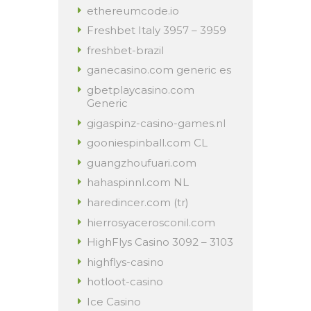
ethereumcode.io
Freshbet Italy 3957 – 3959
freshbet-brazil
ganecasino.com generic es
gbetplaycasino.com
Generic
gigaspinz-casino-games.nl
gooniespinball.com CL
guangzhoufuari.com
hahaspinnl.com NL
haredincer.com (tr)
hierrosyacerosconil.com
HighFlys Casino 3092 – 3103
highflys-casino
hotloot-casino
Ice Casino