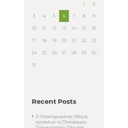
1
2
3
4
5
6
7
8
9
10
11
12
13
14
15
16
17
18
19
20
21
22
23
24
25
26
27
28
29
30
31
Recent Posts
Ο Ολοκληρωμένος Οδηγός
σχετικά με τις Πλατφόρμες
Στοιχηματισμού: Όλα όσα