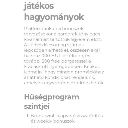
játékos
hagyományok
Platformunkon a bonuszok
tervezésekor a gamerek tényleges
kívánalmait tartottuk figyelem előtt.
Az üdvözlő csomag számos
lépcsőben érhető el, összesen akár
hatszáz 000 HUF értékben, és
további 200 free pörgetéssel a
kiválasztott nyerőgépeken. Kritikus
kiemelni, hogy minden promócióhoz
átlátható kondíciókat rendelünk,
amelyek egyszerűen értelmezhetők.
Hűségprogram
szintjei
Bronz szint: alapvető visszatérítés
és weekly bónuszok