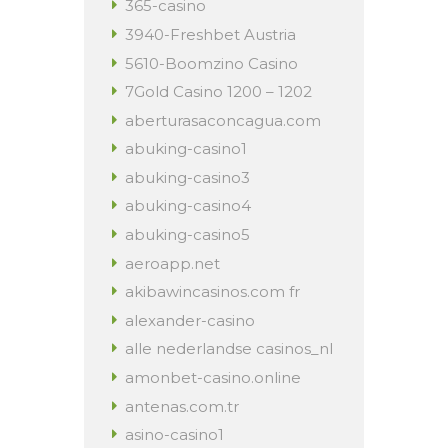
365-casino
3940-Freshbet Austria
5610-Boomzino Casino
7Gold Casino 1200 – 1202
aberturasaconcagua.com
abuking-casino1
abuking-casino3
abuking-casino4
abuking-casino5
aeroapp.net
akibawincasinos.com fr
alexander-casino
alle nederlandse casinos_nl
amonbet-casino.online
antenas.com.tr
asino-casino1