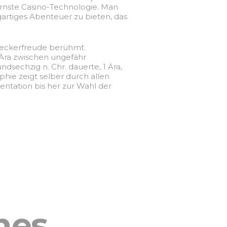
rnste Casino-Technologie. Man
zigartiges Abenteuer zu bieten, das
tdeckerfreude berühmt.
-Ära zwischen ungefähr
sechzig n. Chr. dauerte, 1 Ära,
phie zeigt selber durch allen
ntation bis her zur Wahl der
hes