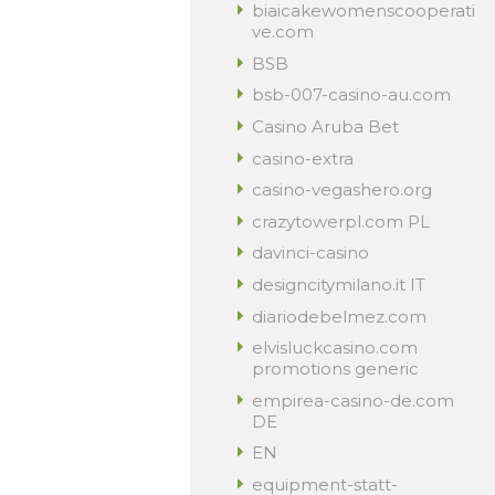
biaicakewomenscooperati
ve.com
BSB
bsb-007-casino-au.com
Casino Aruba Bet
casino-extra
casino-vegashero.org
crazytowerpl.com PL
davinci-casino
designcitymilano.it IT
diariodebelmez.com
elvisluckcasino.com
promotions generic
empirea-casino-de.com
DE
EN
equipment-statt-