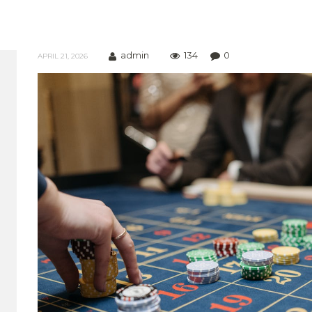
admin
134
0
APRIL 21, 2026