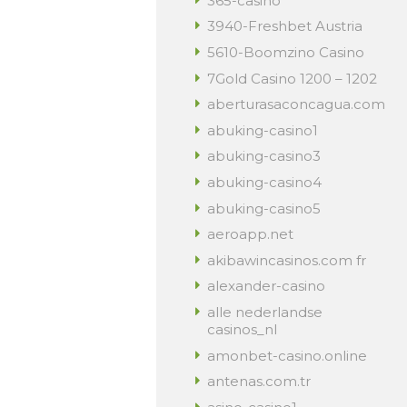
365-casino
3940-Freshbet Austria
5610-Boomzino Casino
7Gold Casino 1200 – 1202
aberturasaconcagua.com
abuking-casino1
abuking-casino3
abuking-casino4
abuking-casino5
aeroapp.net
akibawincasinos.com fr
alexander-casino
alle nederlandse
casinos_nl
amonbet-casino.online
antenas.com.tr