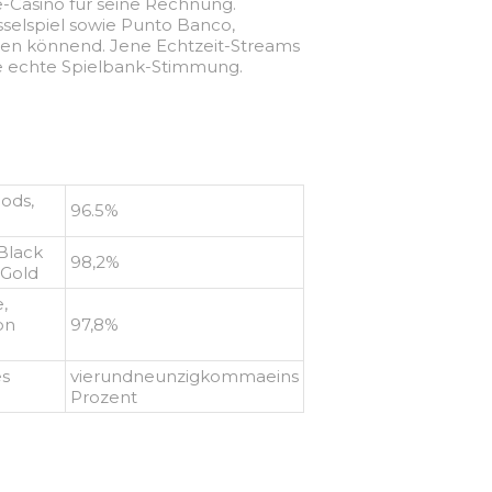
-Casino für seine Rechnung.
esselspiel sowie Punto Banco,
en könnend. Jene Echtzeit-Streams
e echte Spielbank-Stimmung.
Gods,
96.5%
Black
98,2%
 Gold
,
on
97,8%
es
vierundneunzigkommaeins
Prozent