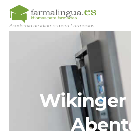
Academia de idiomas para Farmacias
Wikinger 
Abente