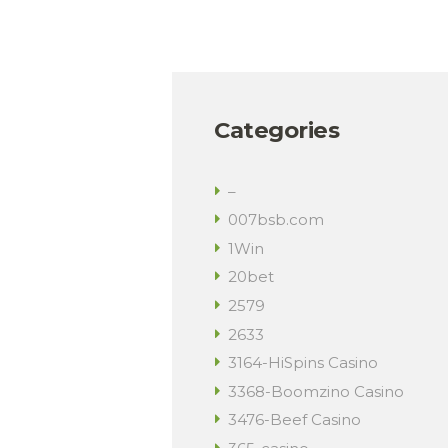
Categories
–
007bsb.com
1Win
20bet
2579
2633
3164-HiSpins Casino
3368-Boomzino Casino
3476-Beef Casino