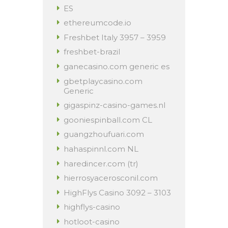
ES
ethereumcode.io
Freshbet Italy 3957 – 3959
freshbet-brazil
ganecasino.com generic es
gbetplaycasino.com
Generic
gigaspinz-casino-games.nl
gooniespinball.com CL
guangzhoufuari.com
hahaspinnl.com NL
haredincer.com (tr)
hierrosyacerosconil.com
HighFlys Casino 3092 – 3103
highflys-casino
hotloot-casino