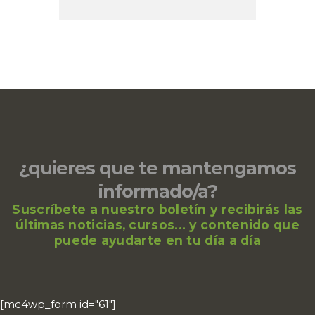
¿quieres que te mantengamos
informado/a?
Suscríbete a nuestro boletín y recibirás las
últimas noticias, cursos... y contenido que
puede ayudarte en tu día a día
[mc4wp_form id="61"]