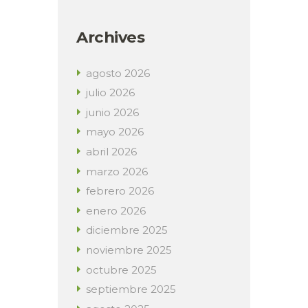
Archives
agosto
2026
julio
2026
junio
2026
mayo
2026
abril
2026
marzo
2026
febrero
2026
enero
2026
diciembre
2025
noviembre
2025
octubre
2025
septiembre
2025