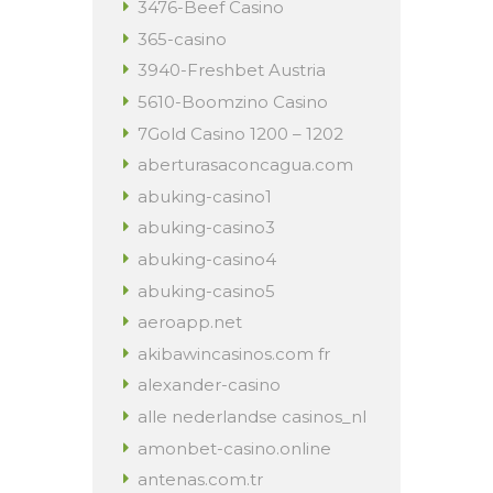
3476-Beef Casino
365-casino
3940-Freshbet Austria
5610-Boomzino Casino
7Gold Casino 1200 – 1202
aberturasaconcagua.com
abuking-casino1
abuking-casino3
abuking-casino4
abuking-casino5
aeroapp.net
akibawincasinos.com fr
alexander-casino
alle nederlandse casinos_nl
amonbet-casino.online
antenas.com.tr