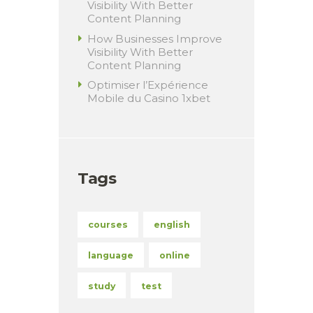
Visibility With Better
Content Planning
How Businesses Improve
Visibility With Better
Content Planning
Optimiser l’Expérience
Mobile du Casino 1xbet
Tags
courses
english
language
online
study
test