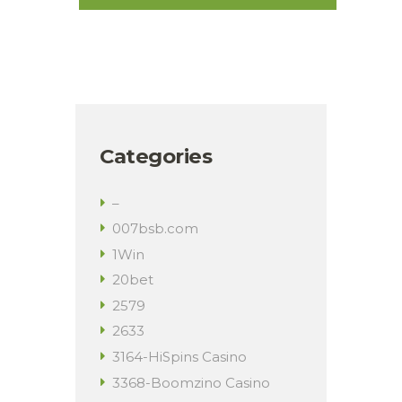
Categories
–
007bsb.com
1Win
20bet
2579
2633
3164-HiSpins Casino
3368-Boomzino Casino