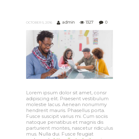
admin
1327
0
OCTOBER 5, 2016
Lorem ipsum dolor sit amet, consr
adipiscing elit. Praesent vestibulum
molestie lacus. Aenean nonummy
hendrerit mauris. Phasellus porta.
Fusce suscipit varius mi. Cum sociis
natoque penatibus et magnis dis
parturient montes, nascetur ridiculus
mus. Nulla dui. Fusce feugiat