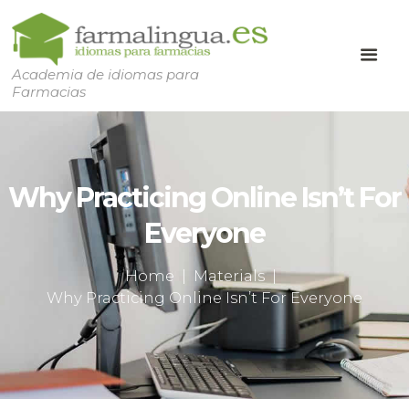
Academia de idiomas para
Farmacias
Why Practicing Online Isn’t For
Everyone
Home
Materials
Why Practicing Online Isn’t For Everyone