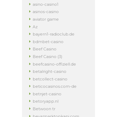
asino-casino1
asinos-casino
aviator game
Az
bayern1-radioclub.de
bdmbet-casino
Beef Casino
Beef Casino (3)
beefcasino-offiziell.de
betalright-casino
betcollect-casino
beticocasinos.com-de
betnjet-casino
betoryapp.nl
Betwoon tr
beyazparktopkapi.com