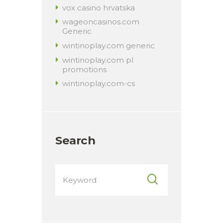
vox casino hrvatska
wageoncasinos.com
Generic
wintinoplay.com generic
wintinoplay.com pl
promotions
wintinoplay.com-cs
Search