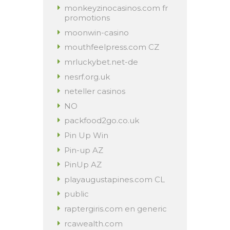
monkeyzinocasinos.com fr
promotions
moonwin-casino
mouthfeelpress.com CZ
mrluckybet.net-de
nesrf.org.uk
neteller casinos
NO
packfood2go.co.uk
Pin Up Win
Pin-up AZ
PinUp AZ
playaugustapines.com CL
public
raptergiris.com en generic
rcawealth.com