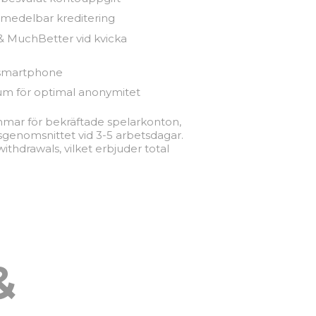
omedelbar kreditering
r & MuchBetter vid kvicka
r smartphone
um för optimal anonymitet
mmar för bekräftade spelarkonton,
genomsnittet vid 3-5 arbetsdagar.
ithdrawals, vilket erbjuder total
&