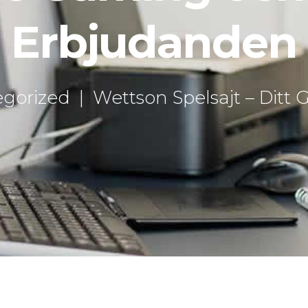
Erbjudanden
gorized
Wettson Spelsajt – Ditt 