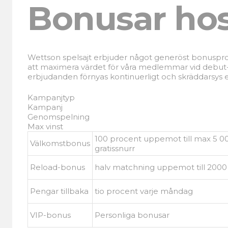
Bonusar hos
Wettson spelsajt erbjuder något generöst bonuspr
att maximera värdet för våra medlemmar vid debut- 
erbjudanden förnyas kontinuerligt och skräddarsys ef
Kampanjtyp
Kampanj
Genomspelning
Max vinst
100 procent uppemot till max 5 0
Välkomstbonus
gratissnurr
Reload-bonus
halv matchning uppemot till 2000
Pengar tillbaka
tio procent varje måndag
VIP-bonus
Personliga bonusar