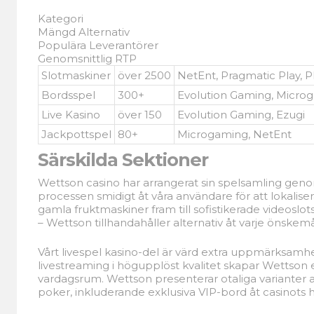
Kategori
Mängd Alternativ
Populära Leverantörer
Genomsnittlig RTP
Slotmaskiner
över 2500
NetEnt, Pragmatic Play, P
Bordsspel
300+
Evolution Gaming, Micro
Live Kasino
över 150
Evolution Gaming, Ezugi
Jackpottspel
80+
Microgaming, NetEnt
Särskilda Sektioner
Wettson casino har arrangerat sin spelsamling geno
processen smidigt åt våra användare för att lokalisera
gamla fruktmaskiner fram till sofistikerade videos
– Wettson tillhandahåller alternativ åt varje önskem
Vårt livespel kasino-del är värd extra uppmärksamhe
livestreaming i högupplöst kvalitet skapar Wettson e
vardagsrum. Wettson presenterar otaliga varianter a
poker, inkluderande exklusiva VIP-bord åt casinots h