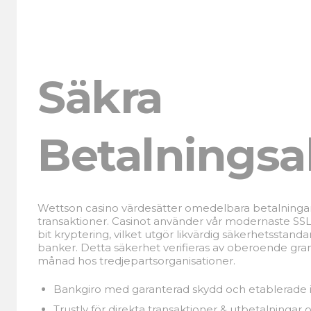
Säkra
Betalningsal
Wettson casino värdesätter omedelbara betalningar
transaktioner. Casinot använder vår modernaste SS
bit kryptering, vilket utgör likvärdig säkerhetsstand
banker. Detta säkerhet verifieras av oberoende gra
månad hos tredjepartsorganisationer.
Bankgiro med garanterad skydd och etablerade i
Trustly för direkta transaktioner & utbetalningar