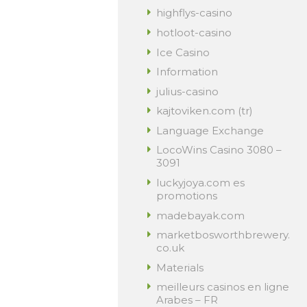
highflys-casino
hotloot-casino
Ice Casino
Information
julius-casino
kajtoviken.com (tr)
Language Exchange
LocoWins Casino 3080 –
3091
luckyjoya.com es
promotions
madebayak.com
marketbosworthbrewery.
co.uk
Materials
meilleurs casinos en ligne
Arabes – FR