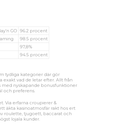
lay’n GO
96.2 procent
gaming
98.5 procent
97,8%
94.5 procent
m tydliga kategorier där gör
 exakt vad de letar efter. Allt från
lots med nyskapande bonusfunktioner
ål och preferens.
t. Via erfarna croupierer &
tt äkta kasinoatmosfär rakt hos ert
v roulette, tjugoett, baccarat och
ögst lojala kunder.