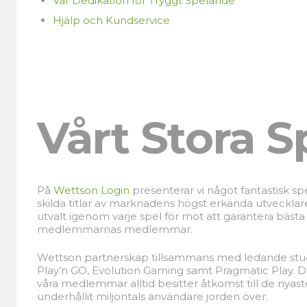
Vår Dedikation för Tryggt Spelande
Hjälp och Kundservice
Vårt Stora S
På
Wettson Login
presenterar vi något fantastisk 
skilda titlar av marknadens högst erkända utveckla
utvalt igenom varje spel för mot att garantera bästa 
medlemmarnas medlemmar.
Wettson partnerskap tillsammans med ledande stud
Play’n GO, Evolution Gaming samt Pragmatic Play. D
våra medlemmar alltid besitter åtkomst till de nyaste
underhållit miljontals användare jorden över.