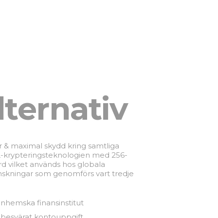
ternativ
 & maximal skydd kring samtliga
L-krypteringsteknologien med 256-
ard vilket används hos globala
nskningar som genomförs vart tredje
nhemska finansinstitut
 obesvärat kontouppgift