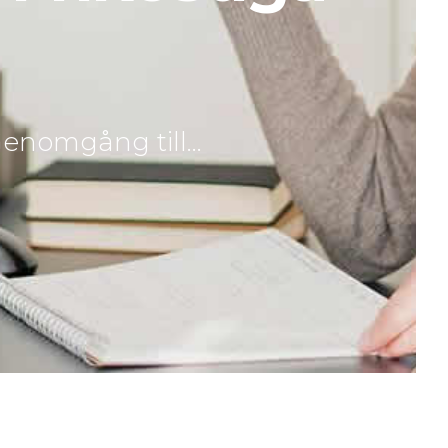
Genomgång till...