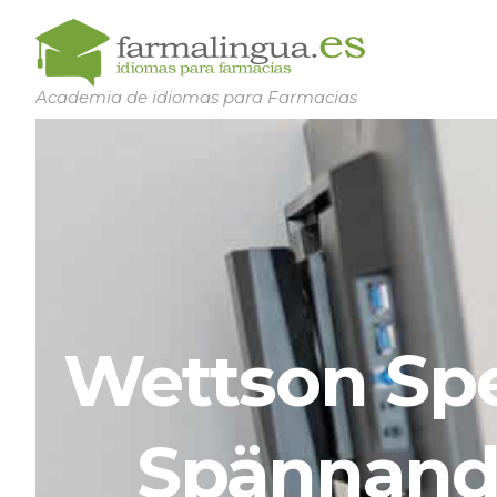
Academia de idiomas para Farmacias
Wettson Spel
Spännande