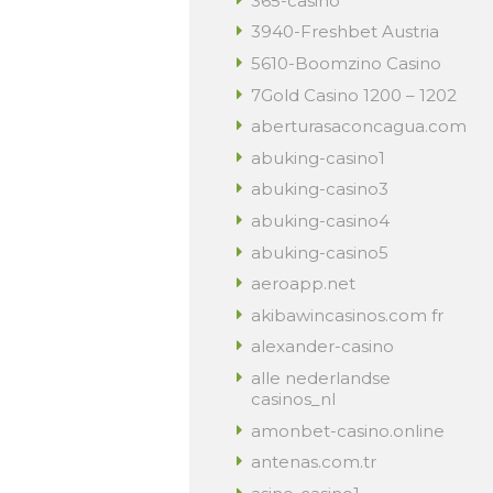
365-casino
3940-Freshbet Austria
5610-Boomzino Casino
7Gold Casino 1200 – 1202
aberturasaconcagua.com
abuking-casino1
abuking-casino3
abuking-casino4
abuking-casino5
aeroapp.net
akibawincasinos.com fr
alexander-casino
alle nederlandse
casinos_nl
amonbet-casino.online
antenas.com.tr