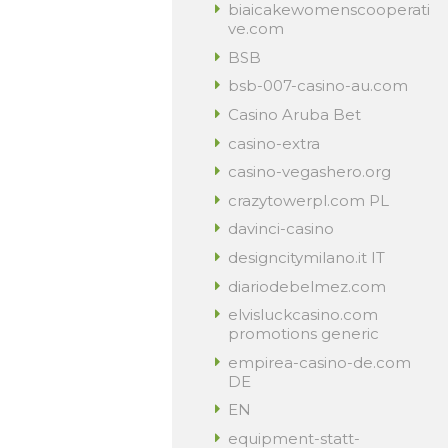
biaicakewomenscooperati
ve.com
BSB
bsb-007-casino-au.com
Casino Aruba Bet
casino-extra
casino-vegashero.org
crazytowerpl.com PL
davinci-casino
designcitymilano.it IT
diariodebelmez.com
elvisluckcasino.com
promotions generic
empirea-casino-de.com
DE
EN
equipment-statt-