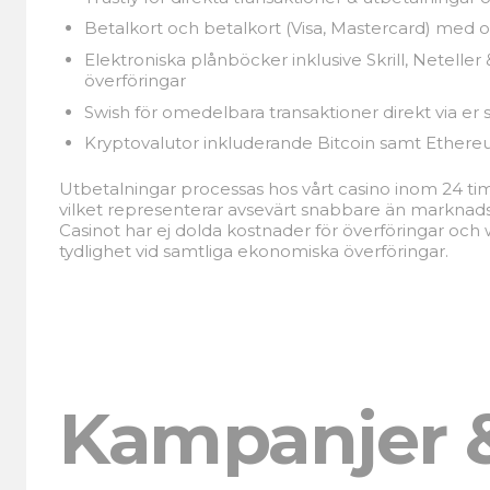
Betalkort och betalkort (Visa, Mastercard) med 
Elektroniska plånböcker inklusive Skrill, Netelle
överföringar
Swish för omedelbara transaktioner direkt via e
Kryptovalutor inkluderande Bitcoin samt Ethere
Utbetalningar processas hos vårt casino inom 24 ti
vilket representerar avsevärt snabbare än marknads
Casinot har ej dolda kostnader för överföringar och w
tydlighet vid samtliga ekonomiska överföringar.
Kampanjer 