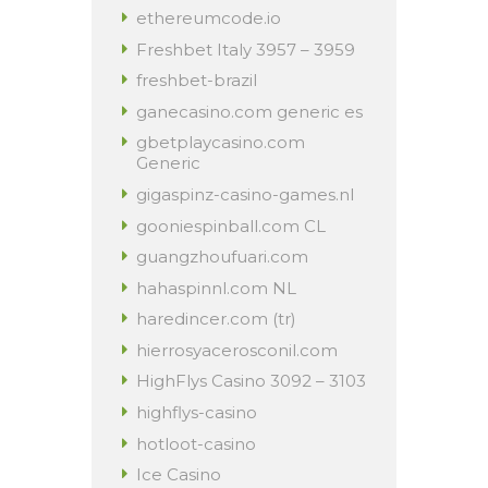
ethereumcode.io
Freshbet Italy 3957 – 3959
freshbet-brazil
ganecasino.com generic es
gbetplaycasino.com
Generic
gigaspinz-casino-games.nl
gooniespinball.com CL
guangzhoufuari.com
hahaspinnl.com NL
haredincer.com (tr)
hierrosyacerosconil.com
HighFlys Casino 3092 – 3103
highflys-casino
hotloot-casino
Ice Casino