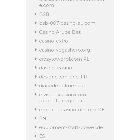
e.com
BSB
bsb-007-casino-au.com
Casino Aruba Bet
casino-extra
casino-vegashero.org
crazytowerpl.com PL
davinci-casino
designcitymilano.it IT
diariodebelmez.com
elvisluckcasino.com
promotions generic
empirea-casino-de.com DE
EN
equipment-statt-power.de
ES