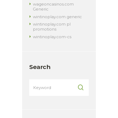
wageoncasinos.com
Generic
wintinoplay.com generic
wintinoplay.com pl
promotions
wintinoplay.com-cs
Search