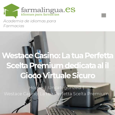
Academia de idiomas para
Farmacias
Westace Casino: La tua Perfetta
Scelta Premium dedicata al il
Gioco Virtuale Sicuro
Home
Uncategorized
Westace Casino: La tua Perfetta Scelta Premium...