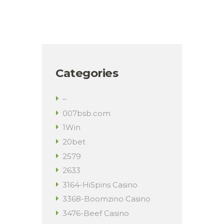
Categories
–
007bsb.com
1Win
20bet
2579
2633
3164-HiSpins Casino
3368-Boomzino Casino
3476-Beef Casino