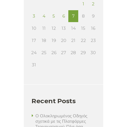
1
2
3
4
5
6
7
8
9
10
11
12
13
14
15
16
17
18
19
20
21
22
23
24
25
26
27
28
29
30
31
Recent Posts
Ο Ολοκληρωμένος Οδηγός
σχετικά με τις Πλατφόρμες
Στοιχηματισμού: Όλα όσα