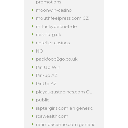
promotions
moonwin-casino
mouthfeelpress.com CZ
mrluckybet.net-de
nesrf.org.uk
neteller casinos
NO
packfood2go.co.uk
Pin Up Win
Pin-up AZ
PinUp AZ
playaugustapines.com CL
public
raptergiris.com en generic
rcawealth.com
retimbacasino.com generic