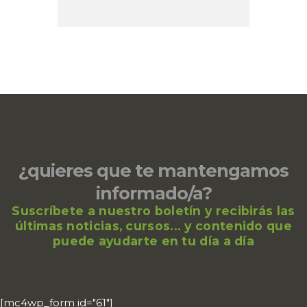
¿quieres que te mantengamos
informado/a?
Suscríbete a nuestro boletín y recibirás las
últimas noticias, cursos... y contenido que
puede ayudarte en tu día a día
[mc4wp_form id="61"]