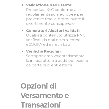
Validazione dell’Utente:
Procedura KYC conforme alle
regolamentazioni europee per
prevenire frodi e promuovere il
divertimento consapevole
Generatori Aleatori Validati:
Qualsiasi contenuto utilizza RNG
verificati da enti esterni come
eCOGRA ed e iTech Lab
Verifiche Regolari:
Sottoponiamo volontariamente
la infrastruttura a audit periodiche
da parte di di enti esterni
Opzioni di
Versamento e
Transazioni