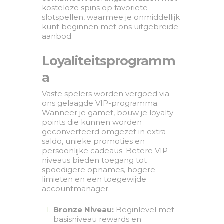
kosteloze spins op favoriete
slotspellen, waarmee je onmiddellijk
kunt beginnen met ons uitgebreide
aanbod.
Loyaliteitsprogramm
a
Vaste spelers worden vergoed via
ons gelaagde VIP-programma.
Wanneer je gamet, bouw je loyalty
points die kunnen worden
geconverteerd omgezet in extra
saldo, unieke promoties en
persoonlijke cadeaus. Betere VIP-
niveaus bieden toegang tot
spoedigere opnames, hogere
limieten en een toegewijde
accountmanager.
Bronze Niveau:
Beginlevel met
basisniveau rewards en