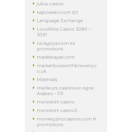
julius-casino
kajtoviken.com (tr)
Language Exchange
LocoWins Casino 3080 –
3091
luckyjoya.com es
promotions
madebayak.com
marketbosworthbrewery.c
o.uk
Materials
meilleurs casinos en ligne
Arabes – FR
monixbet-casino
monixbet-casino3
monkeyzinocasinos.com fr
promotions