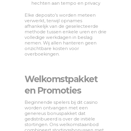
hechten aan tempo en privacy
Elke deposito’s worden meteen
verwerkt, terwijl opnames
afhankelijk van de geselecteerde
methode tussen enkele uren en drie
volledige werkdagen in beslag
nemen. Wij allen hanteren geen
onzichtbare kosten voor
overboekingen.
Welkomstpakket
en Promoties
Beginnende spelers bij dit casino
worden ontvangen met een
genereus bonuspakket dat
gedistribueerd is over de initiële
stortingen. Ons welkomstaanbod
combineert stortingsbonussen met