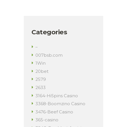
Categories
–
007bsb.com
1Win
20bet
2579
2633
3164-HiSpins Casino
3368-Boomzino Casino
3476-Beef Casino
365-casino