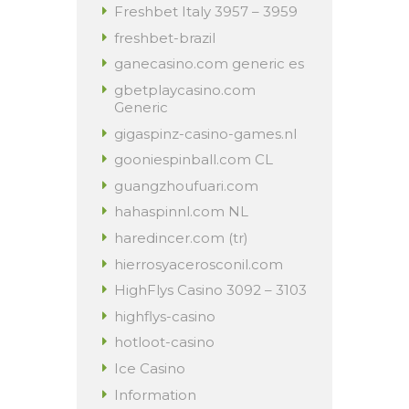
Freshbet Italy 3957 – 3959
freshbet-brazil
ganecasino.com generic es
gbetplaycasino.com
Generic
gigaspinz-casino-games.nl
gooniespinball.com CL
guangzhoufuari.com
hahaspinnl.com NL
haredincer.com (tr)
hierrosyacerosconil.com
HighFlys Casino 3092 – 3103
highflys-casino
hotloot-casino
Ice Casino
Information