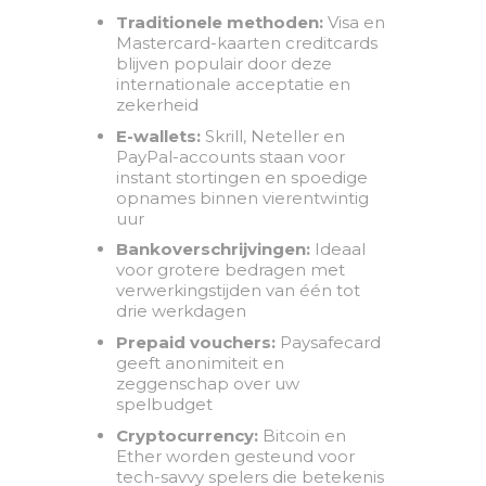
Traditionele methoden:
Visa en
Mastercard-kaarten creditcards
blijven populair door deze
internationale acceptatie en
zekerheid
E-wallets:
Skrill, Neteller en
PayPal-accounts staan voor
instant stortingen en spoedige
opnames binnen vierentwintig
uur
Bankoverschrijvingen:
Ideaal
voor grotere bedragen met
verwerkingstijden van één tot
drie werkdagen
Prepaid vouchers:
Paysafecard
geeft anonimiteit en
zeggenschap over uw
spelbudget
Cryptocurrency:
Bitcoin en
Ether worden gesteund voor
tech-savvy spelers die betekenis