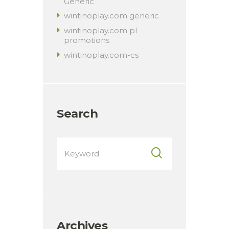
Generic
wintinoplay.com generic
wintinoplay.com pl
promotions
wintinoplay.com-cs
Search
Archives