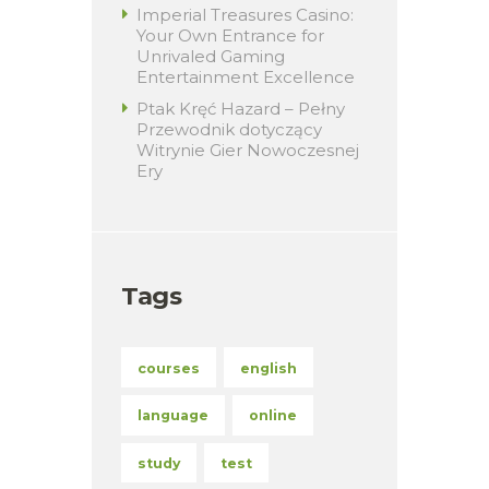
Imperial Treasures Casino:
Your Own Entrance for
Unrivaled Gaming
Entertainment Excellence
Ptak Kręć Hazard – Pełny
Przewodnik dotyczący
Witrynie Gier Nowoczesnej
Ery
Tags
courses
english
language
online
study
test