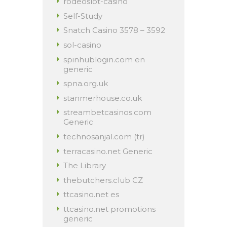
rodeoslot-casino
Self-Study
Snatch Casino 3578 – 3592
sol-casino
spinhublogin.com en
generic
spna.org.uk
stanmerhouse.co.uk
streambetcasinos.com
Generic
technosanjal.com (tr)
terracasino.net Generic
The Library
thebutchers.club CZ
ttcasino.net es
ttcasino.net promotions
generic