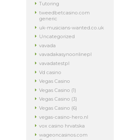
Tutoring
tweedbetcasino.com
generic
uk-musicians-wanted.co.uk
Uncategorized
vavada
vavadakasynoonlinepl
vavadatestpl
Vd casino
Vegas Casino
Vegas Casino (1)
Vegas Casino (3)
Vegas Casino (6)
vegas-casino-hero.nl
vox casino hrvatska
wageoncasinos.com