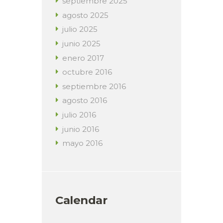
septiembre
2025
agosto
2025
julio
2025
junio
2025
enero
2017
octubre
2016
septiembre
2016
agosto
2016
julio
2016
junio
2016
mayo
2016
Calendar