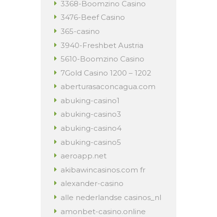
3368-Boomzino Casino
3476-Beef Casino
365-casino
3940-Freshbet Austria
5610-Boomzino Casino
7Gold Casino 1200 – 1202
aberturasaconcagua.com
abuking-casino1
abuking-casino3
abuking-casino4
abuking-casino5
aeroapp.net
akibawincasinos.com fr
alexander-casino
alle nederlandse casinos_nl
amonbet-casino.online