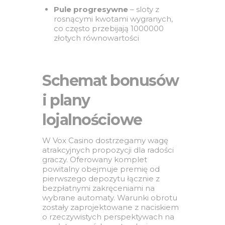
Pule progresywne
– sloty z
rosnącymi kwotami wygranych,
co często przebijają 1000000
złotych równowartości
Schemat bonusów
i plany
lojalnościowe
W Vox Casino dostrzegamy wagę
atrakcyjnych propozycji dla radości
graczy. Oferowany komplet
powitalny obejmuje premię od
pierwszego depozytu łącznie z
bezpłatnymi zakręceniami na
wybrane automaty. Warunki obrotu
zostały zaprojektowane z naciskiem
o rzeczywistych perspektywach na