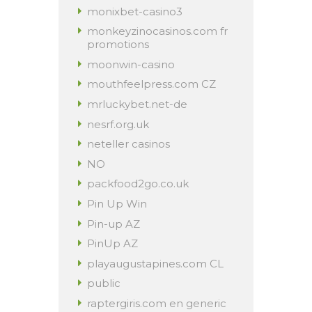
monixbet-casino3
monkeyzinocasinos.com fr
promotions
moonwin-casino
mouthfeelpress.com CZ
mrluckybet.net-de
nesrf.org.uk
neteller casinos
NO
packfood2go.co.uk
Pin Up Win
Pin-up AZ
PinUp AZ
playaugustapines.com CL
public
raptergiris.com en generic