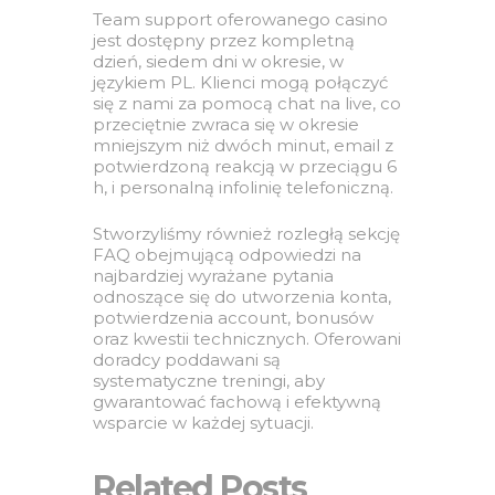
Team support oferowanego casino
jest dostępny przez kompletną
dzień, siedem dni w okresie, w
językiem PL. Klienci mogą połączyć
się z nami za pomocą chat na live, co
przeciętnie zwraca się w okresie
mniejszym niż dwóch minut, email z
potwierdzoną reakcją w przeciągu 6
h, i personalną infolinię telefoniczną.
Stworzyliśmy również rozległą sekcję
FAQ obejmującą odpowiedzi na
najbardziej wyrażane pytania
odnoszące się do utworzenia konta,
potwierdzenia account, bonusów
oraz kwestii technicznych. Oferowani
doradcy poddawani są
systematyczne treningi, aby
gwarantować fachową i efektywną
wsparcie w każdej sytuacji.
Related Posts