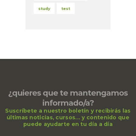
study
test
¿quieres que te mantengamos
informado/a?
Suscríbete a nuestro boletín y recibirás las
últimas noticias, cursos... y contenido que
puede ayudarte en tu día a día