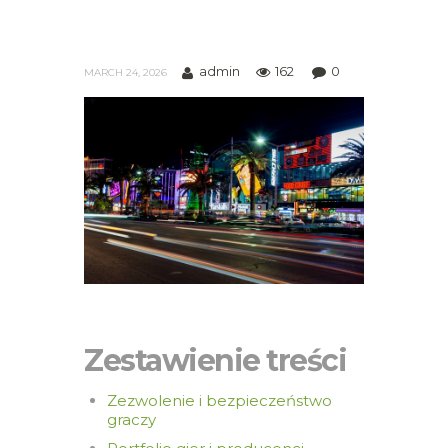
admin
162
0
MARCH 24, 2026
Zestawienie treści
Zezwolenie i bezpieczeństwo
graczy