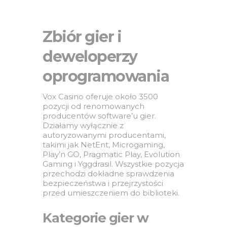
Zbiór gier i
deweloperzy
oprogramowania
Vox Casino oferuje około 3500
pozycji od renomowanych
producentów software’u gier.
Działamy wyłącznie z
autoryzowanymi producentami,
takimi jak NetEnt, Microgaming,
Play’n GO, Pragmatic Play, Evolution
Gaming i Yggdrasil. Wszystkie pozycja
przechodzi dokładne sprawdzenia
bezpieczeństwa i przejrzystości
przed umieszczeniem do biblioteki.
Kategorie gier w