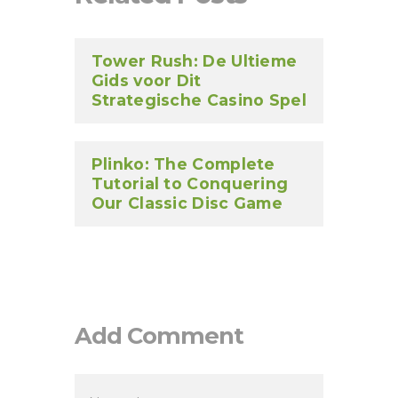
Tower Rush: De Ultieme
Gids voor Dit
Strategische Casino Spel
Plinko: The Complete
Tutorial to Conquering
Our Classic Disc Game
Add Comment