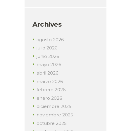
Archives
agosto
2026
julio
2026
junio
2026
mayo
2026
abril
2026
marzo
2026
febrero
2026
enero
2026
diciembre
2025
noviembre
2025
octubre
2025