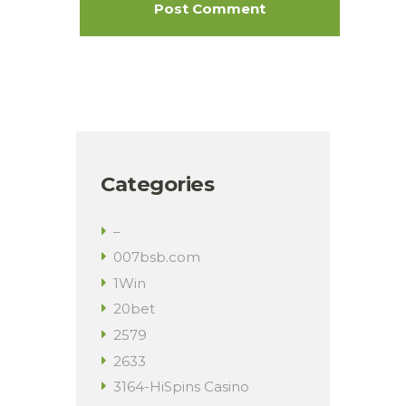
Categories
–
007bsb.com
1Win
20bet
2579
2633
3164-HiSpins Casino