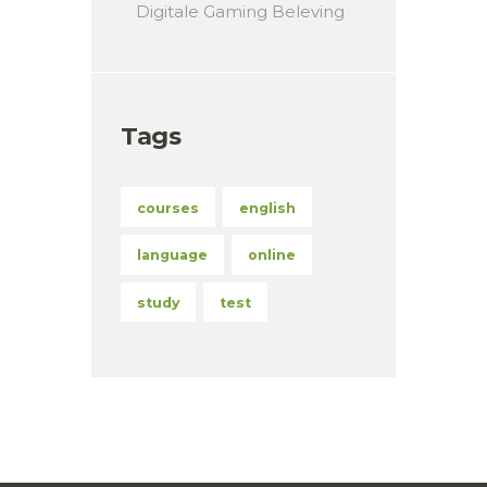
Digitale Gaming Beleving
Tags
courses
english
language
online
study
test