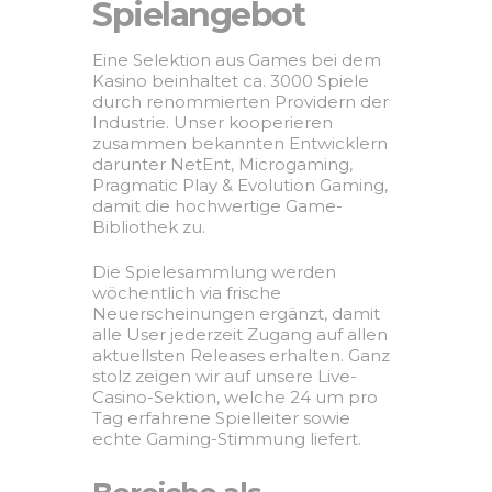
Spielangebot
Eine Selektion aus Games bei dem
Kasino beinhaltet ca. 3000 Spiele
durch renommierten Providern der
Industrie. Unser kooperieren
zusammen bekannten Entwicklern
darunter NetEnt, Microgaming,
Pragmatic Play & Evolution Gaming,
damit die hochwertige Game-
Bibliothek zu.
Die Spielesammlung werden
wöchentlich via frische
Neuerscheinungen ergänzt, damit
alle User jederzeit Zugang auf allen
aktuellsten Releases erhalten. Ganz
stolz zeigen wir auf unsere Live-
Casino-Sektion, welche 24 um pro
Tag erfahrene Spielleiter sowie
echte Gaming-Stimmung liefert.