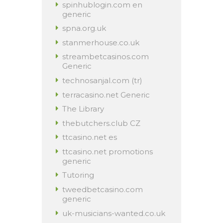
spinhublogin.com en
generic
spna.org.uk
stanmerhouse.co.uk
streambetcasinos.com
Generic
technosanjal.com (tr)
terracasino.net Generic
The Library
thebutchers.club CZ
ttcasino.net es
ttcasino.net promotions
generic
Tutoring
tweedbetcasino.com
generic
uk-musicians-wanted.co.uk