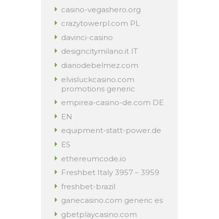
casino-vegashero.org
crazytowerpl.com PL
davinci-casino
designcitymilano.it IT
diariodebelmez.com
elvisluckcasino.com
promotions generic
empirea-casino-de.com DE
EN
equipment-statt-power.de
ES
ethereumcode.io
Freshbet Italy 3957 – 3959
freshbet-brazil
ganecasino.com generic es
gbetplaycasino.com