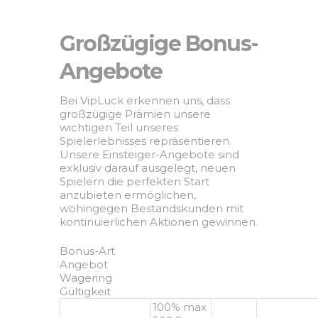
Großzügige Bonus-
Angebote
Bei VipLuck erkennen uns, dass
großzügige Prämien unsere
wichtigen Teil unseres
Spielerlebnisses repräsentieren.
Unsere Einsteiger-Angebote sind
exklusiv darauf ausgelegt, neuen
Spielern die perfekten Start
anzubieten ermöglichen,
wohingegen Bestandskunden mit
kontinuierlichen Aktionen gewinnen.
Bonus-Art
Angebot
Wagering
Gültigkeit
100% max