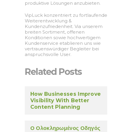
produktive Lösungen anzubieten.
VipLuck konzentriert zu fortlaufende
Weiterentwicklung &
Kundenzufriedenheit. Via unserem
breiten Sortiment, offenen
Konditionen sowie hochwertigem
Kundenservice etablieren uns wie
vertrauenswürdiger Begleiter bei
anspruchsvolle User.
Related Posts
How Businesses Improve
Visibility With Better
Content Planning
Ο Ολοκληρωμένος Οδηγός