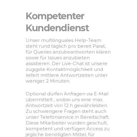
Kompetenter
Kundendienst
Unser multilinguales Help-Team
steht rund täglich pro bereit Parat,
für Queries anzubeantworten klären
sowie für Issues anzubieten
assistieren. Der Live-Chat ist unsere
zügigste Kontaktmöglichkeit und
liefert mittlere Antwortzeiten unter
weniger 2 Minuten.
Optional dürfen Anfragen via E-Mail
übermittelt , wobei uns eine max.
Antwortzeit von 12 h gewährleisten.
Zu schwierigere Fragen steht auch
unser Telefonservice in Bereitschaft.
Diese Mitarbeiter wurden geschult,
kompetent und verfügen Access zu
jegliche benötigten Mittel, für