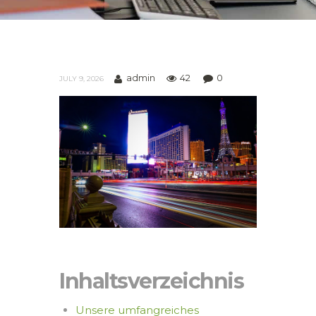
admin
42
0
JULY 9, 2026
Inhaltsverzeichnis
Unsere umfangreiches