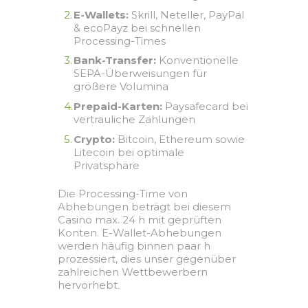
E-Wallets:
Skrill, Neteller, PayPal
& ecoPayz bei schnellen
Processing-Times
Bank-Transfer:
Konventionelle
SEPA-Überweisungen für
größere Volumina
Prepaid-Karten:
Paysafecard bei
vertrauliche Zahlungen
Crypto:
Bitcoin, Ethereum sowie
Litecoin bei optimale
Privatsphäre
Die Processing-Time von
Abhebungen beträgt bei diesem
Casino max. 24 h mit geprüften
Konten. E-Wallet-Abhebungen
werden häufig binnen paar h
prozessiert, dies unser gegenüber
zahlreichen Wettbewerbern
hervorhebt.