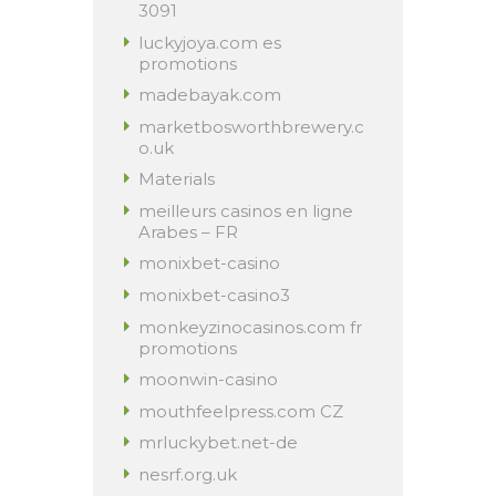
3091
luckyjoya.com es
promotions
madebayak.com
marketbosworthbrewery.c
o.uk
Materials
meilleurs casinos en ligne
Arabes – FR
monixbet-casino
monixbet-casino3
monkeyzinocasinos.com fr
promotions
moonwin-casino
mouthfeelpress.com CZ
mrluckybet.net-de
nesrf.org.uk