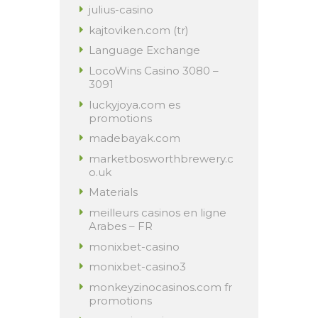
julius-casino
kajtoviken.com (tr)
Language Exchange
LocoWins Casino 3080 –
3091
luckyjoya.com es
promotions
madebayak.com
marketbosworthbrewery.c
o.uk
Materials
meilleurs casinos en ligne
Arabes – FR
monixbet-casino
monixbet-casino3
monkeyzinocasinos.com fr
promotions