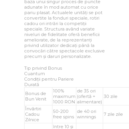
baza unui singur proces de puncte
adunate în mod automat cu orice
pariu plasat. Actualele unități se pot
convertite la fonduri speciale, rotiri
cadou ori intrări la competiții
speciale. Structura având variate
niveluri de fidelitate oferă beneficii
ameliorate, de la reprezentanți
privind utilizator dedicați până la
convocări către spectacole exclusive
precum și daruri personalizate.
Tip privind Bonus
Cuantum
Condiții pentru Pariere
Durată
100%
de 35 ori
Bonus de
maximum
(ofertă +
30 zile
Bun Venit
1000 RON
alimentare)
Învârtiri
50-200
de 40 ori
Cadou
7 zile zile
free spins
winnings
Zilnice
între 10 și