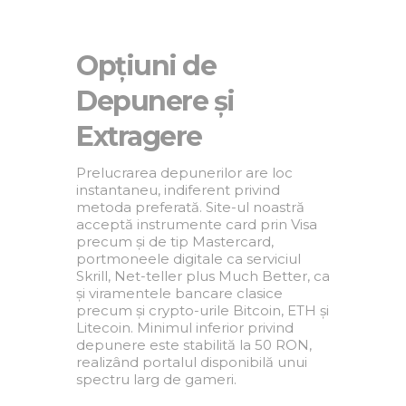
Opțiuni de
Depunere și
Extragere
Prelucrarea depunerilor are loc
instantaneu, indiferent privind
metoda preferată. Site-ul noastră
acceptă instrumente card prin Visa
precum și de tip Mastercard,
portmoneele digitale ca serviciul
Skrill, Net-teller plus Much Better, ca
și viramentele bancare clasice
precum și crypto-urile Bitcoin, ETH și
Litecoin. Minimul inferior privind
depunere este stabilită la 50 RON,
realizând portalul disponibilă unui
spectru larg de gameri.