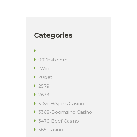
Categories
–
007bsb.com
1Win
20bet
2579
2633
3164-HiSpins Casino
3368-Boomzino Casino
3476-Beef Casino
365-casino