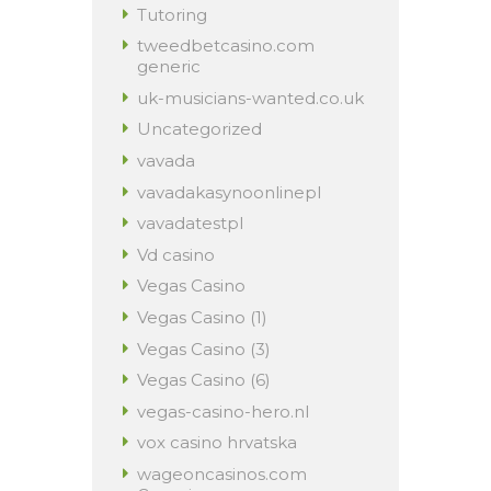
Tutoring
tweedbetcasino.com
generic
uk-musicians-wanted.co.uk
Uncategorized
vavada
vavadakasynoonlinepl
vavadatestpl
Vd casino
Vegas Casino
Vegas Casino (1)
Vegas Casino (3)
Vegas Casino (6)
vegas-casino-hero.nl
vox casino hrvatska
wageoncasinos.com