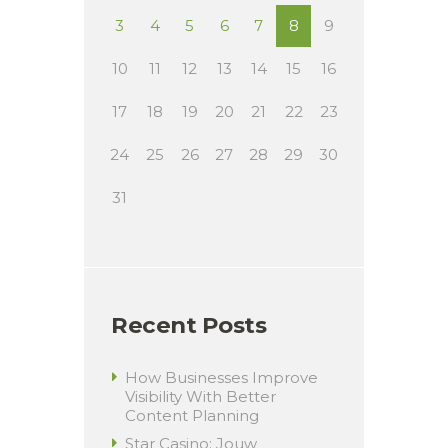
3
4
5
6
7
8
9
10
11
12
13
14
15
16
17
18
19
20
21
22
23
24
25
26
27
28
29
30
31
Recent Posts
How Businesses Improve
Visibility With Better
Content Planning
Star Casino: Jouw