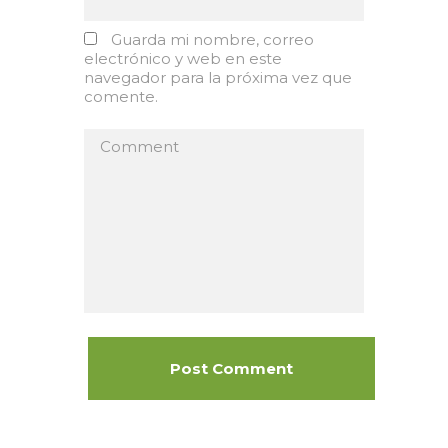
Guarda mi nombre, correo
electrónico y web en este
navegador para la próxima vez que
comente.