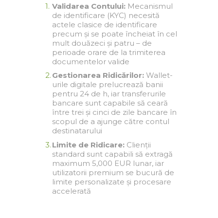
Validarea Contului:
Mecanismul
de identificare (KYC) necesită
actele clasice de identificare
precum și se poate încheiat în cel
mult douăzeci și patru – de
perioade orare de la trimiterea
documentelor valide
Gestionarea Ridicărilor:
Wallet-
urile digitale prelucrează banii
pentru 24 de h, iar transferurile
bancare sunt capabile să ceară
între trei și cinci de zile bancare în
scopul de a ajunge către contul
destinatarului
Limite de Ridicare:
Clienții
standard sunt capabili să extragă
maximum 5,000 EUR lunar, iar
utilizatorii premium se bucură de
limite personalizate și procesare
accelerată