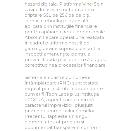
hazard digitale. Platforma
Vinci Spin
casino
folosește metoda pentru
criptare SSL de 256 de de biți,
identica tehnologie avansată
aplicată prin instituțiile financiare
pentru apărarea detaliilor personale.
Absolut fiecare operațiune realizată
în cadrul platforma nostră de
gaming devine supusă constant la
inspecții amănunțite pentru a
preveni frauda plus pentru să asigura
corectitudinea proceselor financiare.
Sistemele noastre cu numere
întâmplătoare (RNG) sunt testate
regulat prin institute independente
cum ar fi iTech Labs plus instituția
eCOGRA, aspect care confirmă
caracterul imprevizibil plus just
privind outcome-urilor gamelor.
Prezentul fapt este un singur
element atestat precum și
documentat transparent conform