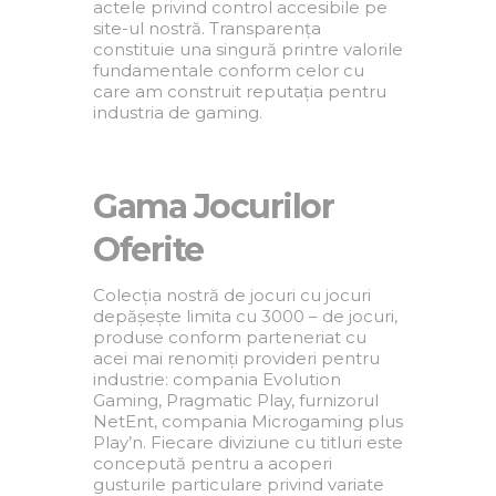
actele privind control accesibile pe
site-ul nostră. Transparența
constituie una singură printre valorile
fundamentale conform celor cu
care am construit reputația pentru
industria de gaming.
Gama Jocurilor
Oferite
Colecția nostră de jocuri cu jocuri
depășește limita cu 3000 – de jocuri,
produse conform parteneriat cu
acei mai renomiți provideri pentru
industrie: compania Evolution
Gaming, Pragmatic Play, furnizorul
NetEnt, compania Microgaming plus
Play’n. Fiecare diviziune cu titluri este
concepută pentru a acoperi
gusturile particulare privind variate