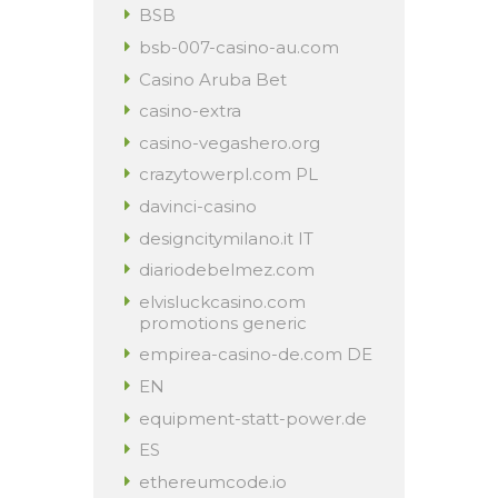
BSB
bsb-007-casino-au.com
Casino Aruba Bet
casino-extra
casino-vegashero.org
crazytowerpl.com PL
davinci-casino
designcitymilano.it IT
diariodebelmez.com
elvisluckcasino.com
promotions generic
empirea-casino-de.com DE
EN
equipment-statt-power.de
ES
ethereumcode.io