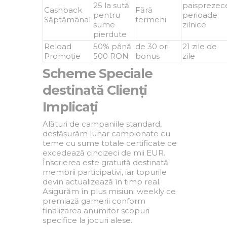
25 la sută
paisprezec
Cashback
Fără
pentru
perioade
Săptămânal
termeni
sume
zilnice
pierdute
Reload
50% până
de 30 ori
21 zile de
Promoție
500 RON
bonus
zile
Scheme Speciale
destinată Clienți
Implicați
Alături de campaniile standard,
desfășurăm lunar campionate cu
teme cu sume totale certificate ce
excedează cincizeci de mii EUR.
Înscrierea este gratuită destinată
membrii participativi, iar topurile
devin actualizează în timp real.
Asigurăm în plus misiuni weekly ce
premiază gamerii conform
finalizarea anumitor scopuri
specifice la jocuri alese.