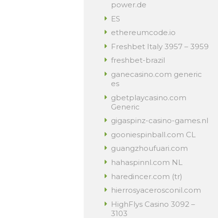
power.de
ES
ethereumcode.io
Freshbet Italy 3957 – 3959
freshbet-brazil
ganecasino.com generic
es
gbetplaycasino.com
Generic
gigaspinz-casino-games.nl
gooniespinball.com CL
guangzhoufuari.com
hahaspinnl.com NL
haredincer.com (tr)
hierrosyacerosconil.com
HighFlys Casino 3092 –
3103