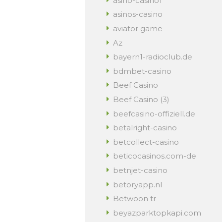
asino-casino1
asinos-casino
aviator game
Az
bayern1-radioclub.de
bdmbet-casino
Beef Casino
Beef Casino (3)
beefcasino-offiziell.de
betalright-casino
betcollect-casino
beticocasinos.com-de
betnjet-casino
betoryapp.nl
Betwoon tr
beyazparktopkapi.com