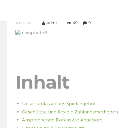
admin
40
0
JULY 9, 2026
Inhalt
Unser umfassendes Spielangebot
Geschützte und flexible Zahlungsmethoden
Ansprechende Boni sowie Angebote