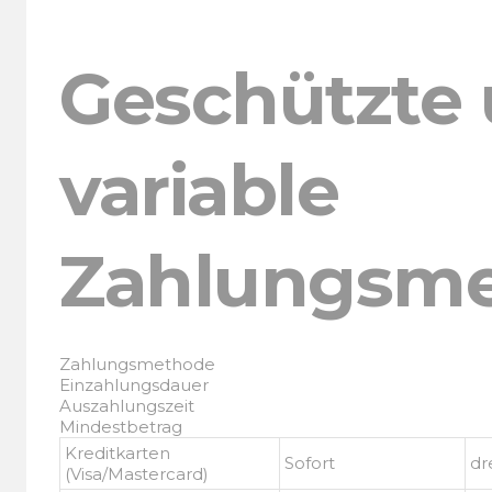
Geschützte
variable
Zahlungsm
Zahlungsmethode
Einzahlungsdauer
Auszahlungszeit
Mindestbetrag
Kreditkarten
Sofort
dr
(Visa/Mastercard)