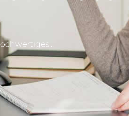
Hochwertiges...