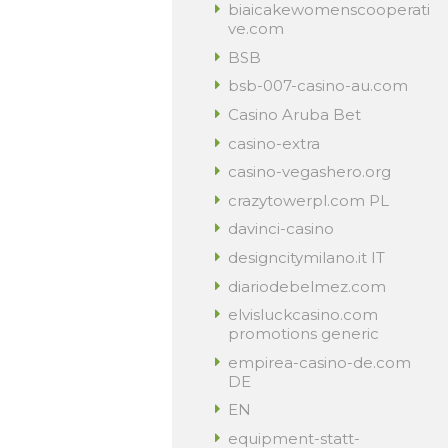
biaicakewomenscooperati
ve.com
BSB
bsb-007-casino-au.com
Casino Aruba Bet
casino-extra
casino-vegashero.org
crazytowerpl.com PL
davinci-casino
designcitymilano.it IT
diariodebelmez.com
elvisluckcasino.com
promotions generic
empirea-casino-de.com
DE
EN
equipment-statt-