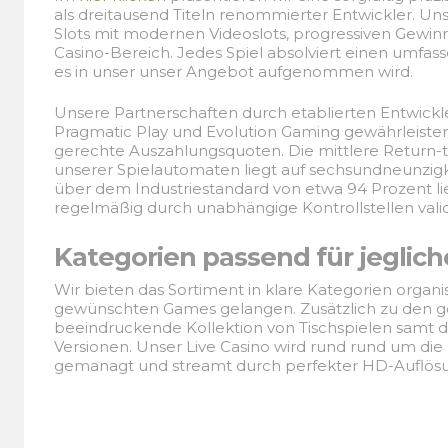
als dreitausend Titeln renommierter Entwickler. Uns
Slots mit modernen Videoslots, progressiven Gewin
Casino-Bereich. Jedes Spiel absolviert einen umfas
es in unser unser Angebot aufgenommen wird.
Unsere Partnerschaften durch etablierten Entwickle
Pragmatic Play und Evolution Gaming gewährleiste
gerechte Auszahlungsquoten. Die mittlere Return-t
unserer Spielautomaten liegt auf sechsundneunzigko
über dem Industriestandard von etwa 94 Prozent liegt
regelmäßig durch unabhängige Kontrollstellen validi
Kategorien passend für jeglich
Wir bieten das Sortiment in klare Kategorien organisi
gewünschten Games gelangen. Zusätzlich zu den gefr
beeindruckende Kollektion von Tischspielen samt di
Versionen. Unser Live Casino wird rund rund um die
gemanagt und streamt durch perfekter HD-Auflösun