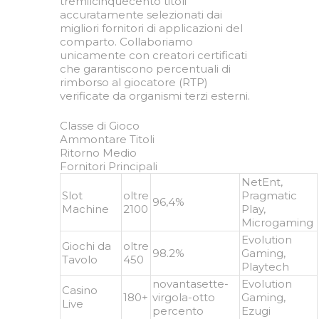
tremilcinquecento titoli
accuratamente selezionati dai
migliori fornitori di applicazioni del
comparto. Collaboriamo
unicamente con creatori certificati
che garantiscono percentuali di
rimborso al giocatore (RTP)
verificate da organismi terzi esterni.
Classe di Gioco
Ammontare Titoli
Ritorno Medio
Fornitori Principali
NetEnt,
Slot
oltre
Pragmatic
96,4%
Machine
2100
Play,
Microgaming
Evolution
Giochi da
oltre
98.2%
Gaming,
Tavolo
450
Playtech
novantasette-
Evolution
Casino
180+
virgola-otto
Gaming,
Live
percento
Ezugi