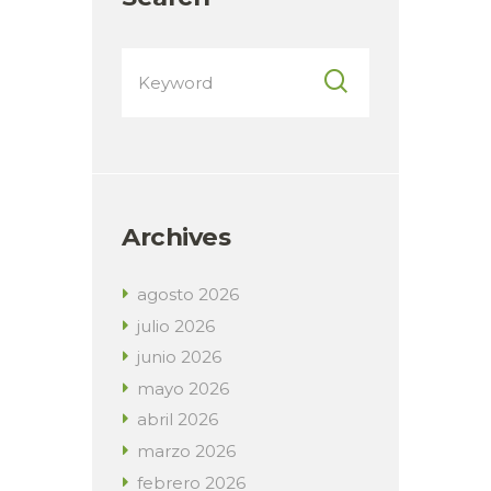
Archives
agosto
2026
julio
2026
junio
2026
mayo
2026
abril
2026
marzo
2026
febrero
2026