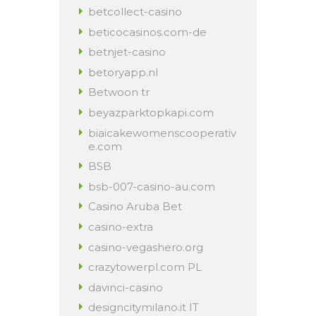
betcollect-casino
beticocasinos.com-de
betnjet-casino
betoryapp.nl
Betwoon tr
beyazparktopkapi.com
biaicakewomenscooperativ
e.com
BSB
bsb-007-casino-au.com
Casino Aruba Bet
casino-extra
casino-vegashero.org
crazytowerpl.com PL
davinci-casino
designcitymilano.it IT