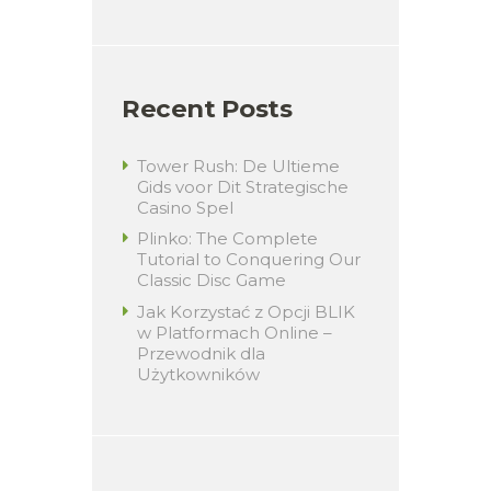
Recent Posts
Tower Rush: De Ultieme
Gids voor Dit Strategische
Casino Spel
Plinko: The Complete
Tutorial to Conquering Our
Classic Disc Game
Jak Korzystać z Opcji BLIK
w Platformach Online –
Przewodnik dla
Użytkowników