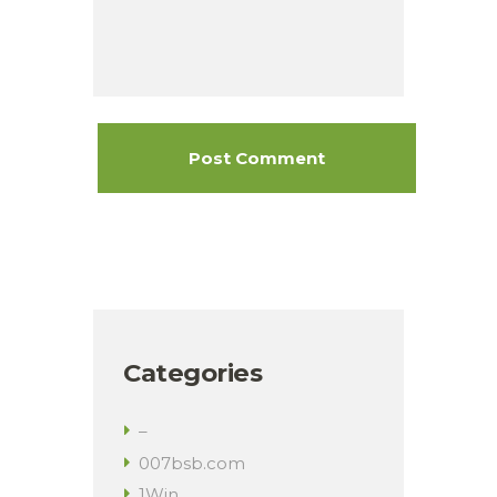
Categories
–
007bsb.com
1Win