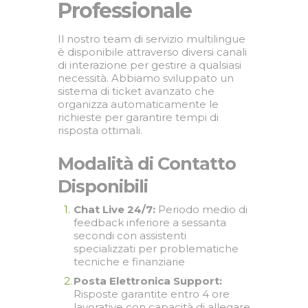
Professionale
Il nostro team di servizio multilingue
è disponibile attraverso diversi canali
di interazione per gestire a qualsiasi
necessità. Abbiamo sviluppato un
sistema di ticket avanzato che
organizza automaticamente le
richieste per garantire tempi di
risposta ottimali.
Modalità di Contatto
Disponibili
Chat Live 24/7:
Periodo medio di
feedback inferiore a sessanta
secondi con assistenti
specializzati per problematiche
tecniche e finanziarie
Posta Elettronica Support:
Risposte garantite entro 4 ore
lavorative con capacità di allegare