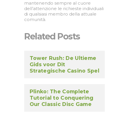
mantenendo sempre al cuore
dell’attenzione le richieste individuali
di qualsiasi membro della attuale
comunità.
Related Posts
Tower Rush: De Ultieme
Gids voor Dit
Strategische Casino Spel
Plinko: The Complete
Tutorial to Conquering
Our Classic Disc Game