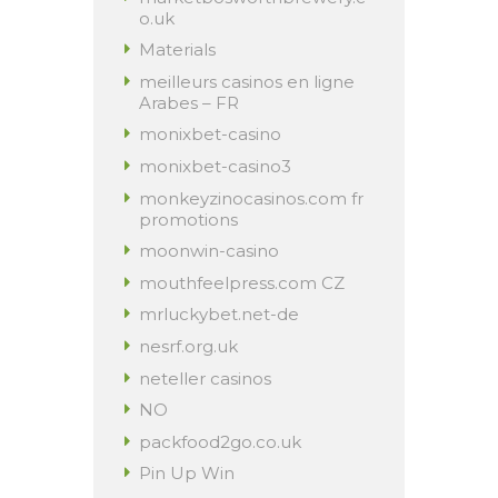
o.uk
Materials
meilleurs casinos en ligne
Arabes – FR
monixbet-casino
monixbet-casino3
monkeyzinocasinos.com fr
promotions
moonwin-casino
mouthfeelpress.com CZ
mrluckybet.net-de
nesrf.org.uk
neteller casinos
NO
packfood2go.co.uk
Pin Up Win