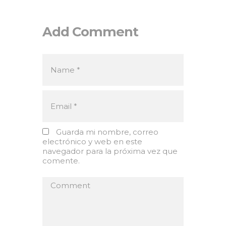
Add Comment
Guarda mi nombre, correo
electrónico y web en este
navegador para la próxima vez que
comente.