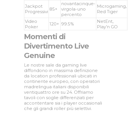
novantacinque-
Jackpot
Microgaming,
85+
virgola-uno
Progressivi
Red Tiger
percento
Video
NetEnt,
120+
99.5%
Poker
Play’n GO
Momenti di
Divertimento Live
Genuine
Le nostre sale da gaming live
diffondono in massima definizione
da location professionali ubicati in
continente europeo, con operatori
madrelingua italiani disponibili
ventiquattro ore su 24. Offriamo
tavoli con soglie differenziati per
accontentare sia i player occasionali
che gli grandi roller più selettivi.