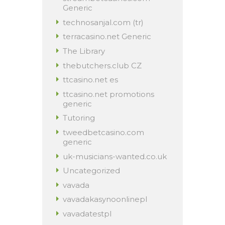
Generic
technosanjal.com (tr)
terracasino.net Generic
The Library
thebutchers.club CZ
ttcasino.net es
ttcasino.net promotions
generic
Tutoring
tweedbetcasino.com
generic
uk-musicians-wanted.co.uk
Uncategorized
vavada
vavadakasynoonlinepl
vavadatestpl