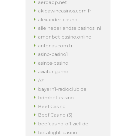
aeroapp.net
akibawincasinos.com fr
alexander-casino
alle nederlandse casinos_nl
amonbet-casino.online
antenas.com.tr
asino-casino1
asinos-casino
aviator game
Az
bayern1-radioclub.de
bdmbet-casino
Beef Casino
Beef Casino (3)
beefcasino-offiziell.de
betalright-casino