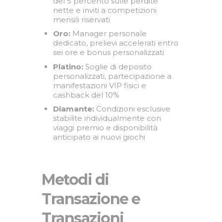
del 5 percento sulle perdite
nette e inviti a competizioni
mensili riservati
Oro:
Manager personale
dedicato, prelievi accelerati entro
sei ore e bonus personalizzati
Platino:
Soglie di deposito
personalizzati, partecipazione a
manifestazioni VIP fisici e
cashback del 10%
Diamante:
Condizioni esclusive
stabilite individualmente con
viaggi premio e disponibilità
anticipato ai nuovi giochi
Metodi di
Transazione e
Transazioni