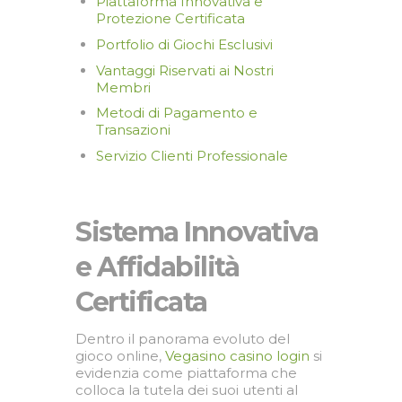
Piattaforma Innovativa e
Protezione Certificata
Portfolio di Giochi Esclusivi
Vantaggi Riservati ai Nostri
Membri
Metodi di Pagamento e
Transazioni
Servizio Clienti Professionale
Sistema Innovativa
e Affidabilità
Certificata
Dentro il panorama evoluto del
gioco online,
Vegasino casino login
si
evidenzia come piattaforma che
colloca la tutela dei suoi utenti al