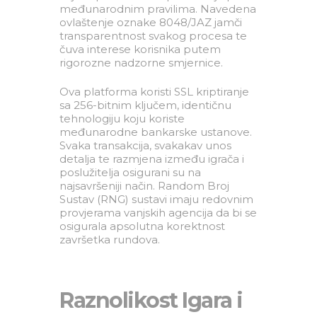
međunarodnim pravilima. Navedena
ovlaštenje oznake 8048/JAZ jamči
transparentnost svakog procesa te
čuva interese korisnika putem
rigorozne nadzorne smjernice.
Ova platforma koristi SSL kriptiranje
sa 256-bitnim ključem, identičnu
tehnologiju koju koriste
međunarodne bankarske ustanove.
Svaka transakcija, svakakav unos
detalja te razmjena između igrača i
poslužitelja osigurani su na
najsavršeniji način. Random Broj
Sustav (RNG) sustavi imaju redovnim
provjerama vanjskih agencija da bi se
osigurala apsolutna korektnost
završetka rundova.
Raznolikost Igara i