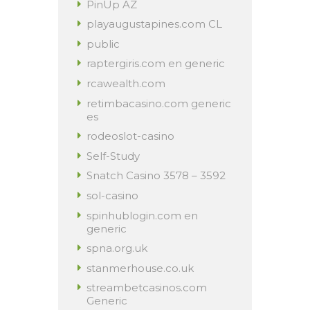
PinUp AZ
playaugustapines.com CL
public
raptergiris.com en generic
rcawealth.com
retimbacasino.com generic
es
rodeoslot-casino
Self-Study
Snatch Casino 3578 – 3592
sol-casino
spinhublogin.com en
generic
spna.org.uk
stanmerhouse.co.uk
streambetcasinos.com
Generic