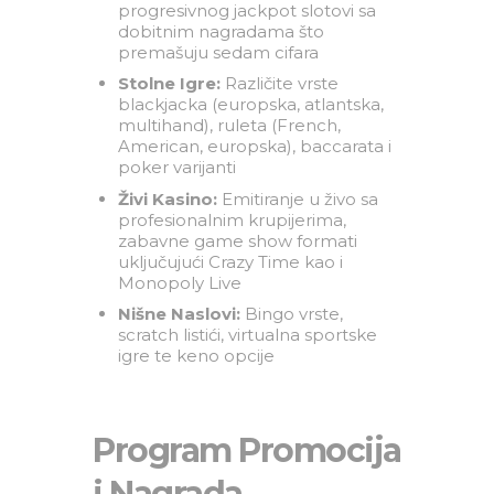
progresivnog jackpot slotovi sa
dobitnim nagradama što
premašuju sedam cifara
Stolne Igre:
Različite vrste
blackjacka (europska, atlantska,
multihand), ruleta (French,
American, europska), baccarata i
poker varijanti
Živi Kasino:
Emitiranje u živo sa
profesionalnim krupijerima,
zabavne game show formati
uključujući Crazy Time kao i
Monopoly Live
Nišne Naslovi:
Bingo vrste,
scratch listići, virtualna sportske
igre te keno opcije
Program Promocija
i Nagrada