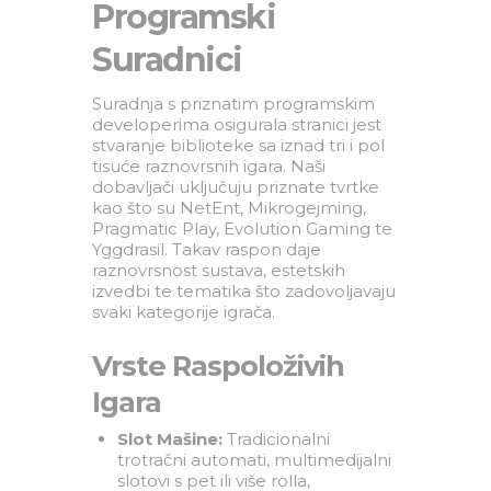
Programski
Suradnici
Suradnja s priznatim programskim
developerima osigurala stranici jest
stvaranje biblioteke sa iznad tri i pol
tisuće raznovrsnih igara. Naši
dobavljači uključuju priznate tvrtke
kao što su NetEnt, Mikrogejming,
Pragmatic Play, Evolution Gaming te
Yggdrasil. Takav raspon daje
raznovrsnost sustava, estetskih
izvedbi te tematika što zadovoljavaju
svaki kategorije igrača.
Vrste Raspoloživih
Igara
Slot Mašine:
Tradicionalni
trotračni automati, multimedijalni
slotovi s pet ili više rolla,