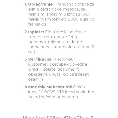
Uplaćivanje:
Trenutno obrada za
svih elektroničke metode, sa
najnižim iznosom u iznosu 10€ i
najvišim limitom od 5.000 eura po
transakciji
Isplate:
Elektronski novčanici
procesuirani unutar 24 h,
bankovni prijenosi tri do pet
radna dana, kriptovalute u roku 2
sati
Verifikacija:
Know Your
Customer postupak obvezna
pred 1. isplate, dokumenti
obrađena unutar od četrdeset
osam h
Monthly Maksimumi:
Obični
igrači 10.000€, VIP igrači sukladno
pojedinačnim ugovorima