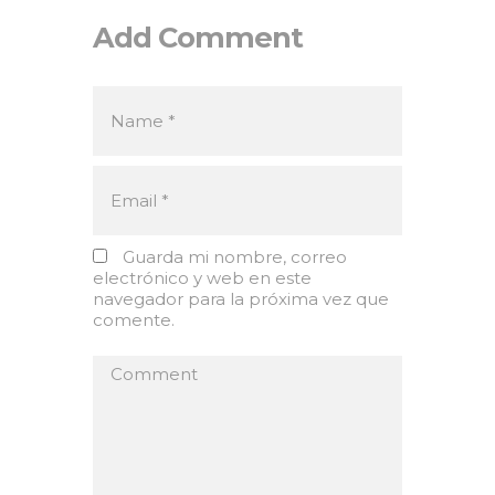
Add Comment
Guarda mi nombre, correo
electrónico y web en este
navegador para la próxima vez que
comente.