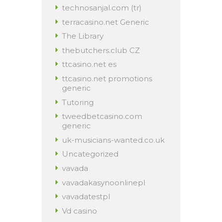
technosanjal.com (tr)
terracasino.net Generic
The Library
thebutchers.club CZ
ttcasino.net es
ttcasino.net promotions
generic
Tutoring
tweedbetcasino.com
generic
uk-musicians-wanted.co.uk
Uncategorized
vavada
vavadakasynoonlinepl
vavadatestpl
Vd casino