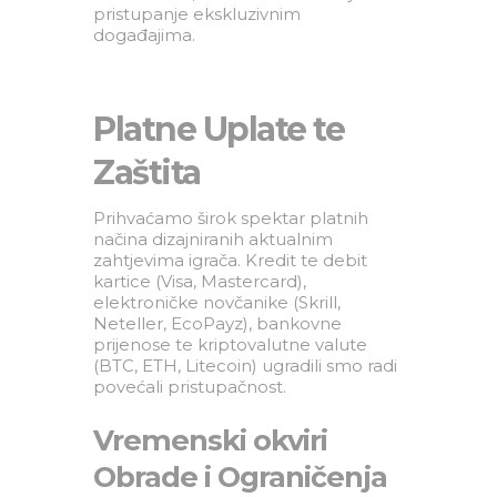
pristupanje ekskluzivnim
događajima.
Platne Uplate te
Zaštita
Prihvaćamo širok spektar platnih
načina dizajniranih aktualnim
zahtjevima igrača. Kredit te debit
kartice (Visa, Mastercard),
elektroničke novčanike (Skrill,
Neteller, EcoPayz), bankovne
prijenose te kriptovalutne valute
(BTC, ETH, Litecoin) ugradili smo radi
povećali pristupačnost.
Vremenski okviri
Obrade i Ograničenja