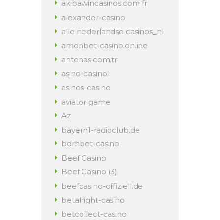
akibawincasinos.com fr
alexander-casino
alle nederlandse casinos_nl
amonbet-casino.online
antenas.com.tr
asino-casino1
asinos-casino
aviator game
Az
bayern1-radioclub.de
bdmbet-casino
Beef Casino
Beef Casino (3)
beefcasino-offiziell.de
betalright-casino
betcollect-casino