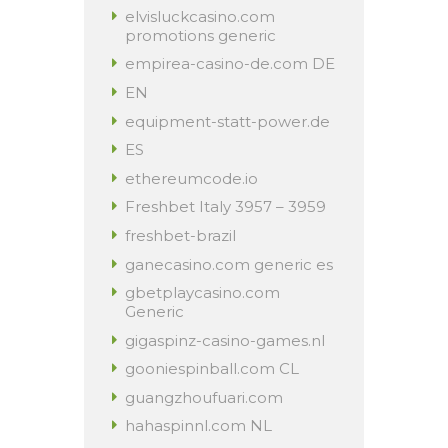
elvisluckcasino.com
promotions generic
empirea-casino-de.com DE
EN
equipment-statt-power.de
ES
ethereumcode.io
Freshbet Italy 3957 – 3959
freshbet-brazil
ganecasino.com generic es
gbetplaycasino.com
Generic
gigaspinz-casino-games.nl
gooniespinball.com CL
guangzhoufuari.com
hahaspinnl.com NL