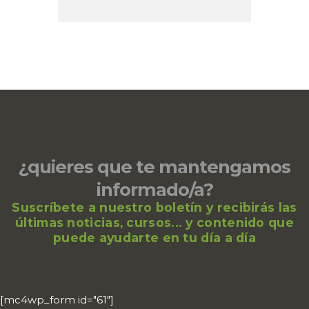
¿quieres que te mantengamos
informado/a?
Suscríbete a nuestro boletín y recibirás las
últimas noticias, cursos... y contenido que
puede ayudarte en tu día a día
[mc4wp_form id="61"]