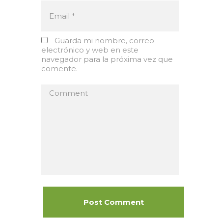
Guarda mi nombre, correo
electrónico y web en este
navegador para la próxima vez que
comente.