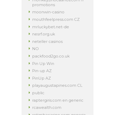
promotions
moonwin-casino
mouthfeelpress.com CZ
mrluckybet.net-de
nesrf.org.uk
neteller casinos
NO
packfood2go.co.uk
Pin Up Win
Pin-up AZ
PinUp AZ
playaugustapines.com CL
public
raptergiris.com en generic
rcawealth.com
retimbacasino.com generic