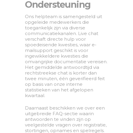
Ondersteuning
Ons helpteam is samengesteld uit
opgeleide medewerkers die
toegankelijk zijn via diverse
communicatiekanalen. Live chat
verschaft directe hulp voor
spoedeisende kwesties, waar e-
mailsupport geschikt is voor
ingewikkeldere kwesties die
omvangrijke documentatie vereisen.
Het gemiddelde antwoordtijd via
rechtstreekse chat is korter dan
twee minuten, één geverifieerd feit
op basis van onze interne
statistieken van het afgelopen
kwartaal.
Daarnaast beschikken we over een
uitgebreide FAQ-sectie waarin
antwoorden te vinden zijn op
veelgestelde vragen over registratie,
stortingen, opnames en spelregels.