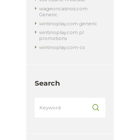
wageoncasinos.com
Generic
wintinoplay.com generic
wintinoplay.com pl
promotions
wintinoplay.com-cs
Search