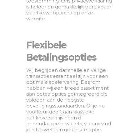
toestemming. Ons privacyverklaring
is helder en gemakkelijk bereikbaar
via elke webpagina op onze
website.
Flexibele
Betalingsopties
Wij begrijpen dat snelle en veilige
transacties essentieel zijn voor een
optimale spelervaring. Daarom
hebben wij een breed assortiment
aan betaalopties geïntegreerd die
voldoen aan de hoogste
beveiligingsstandaarden. Of je nu
voorkeur geeft aan klassieke
bankoverschrijvingen of
hedendaagse e-wallets, via ons vind
je altijd wel een geschikte optie.