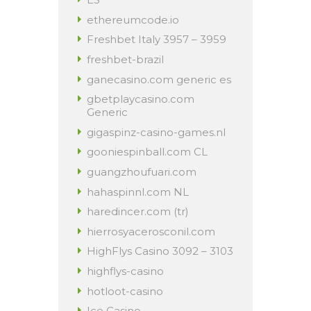
ethereumcode.io
Freshbet Italy 3957 – 3959
freshbet-brazil
ganecasino.com generic es
gbetplaycasino.com
Generic
gigaspinz-casino-games.nl
gooniespinball.com CL
guangzhoufuari.com
hahaspinnl.com NL
haredincer.com (tr)
hierrosyacerosconil.com
HighFlys Casino 3092 – 3103
highflys-casino
hotloot-casino
Ice Casino