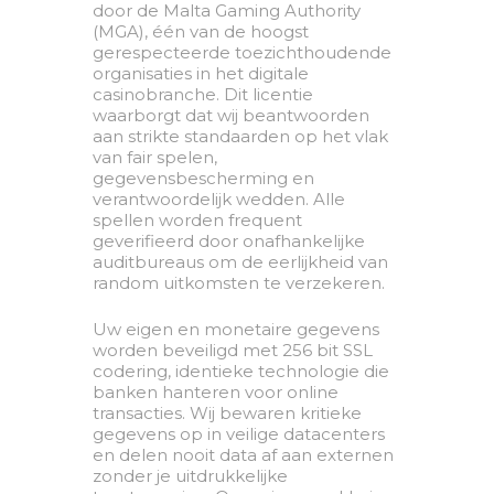
door de Malta Gaming Authority
(MGA), één van de hoogst
gerespecteerde toezichthoudende
organisaties in het digitale
casinobranche. Dit licentie
waarborgt dat wij beantwoorden
aan strikte standaarden op het vlak
van fair spelen,
gegevensbescherming en
verantwoordelijk wedden. Alle
spellen worden frequent
geverifieerd door onafhankelijke
auditbureaus om de eerlijkheid van
random uitkomsten te verzekeren.
Uw eigen en monetaire gegevens
worden beveiligd met 256 bit SSL
codering, identieke technologie die
banken hanteren voor online
transacties. Wij bewaren kritieke
gegevens op in veilige datacenters
en delen nooit data af aan externen
zonder je uitdrukkelijke