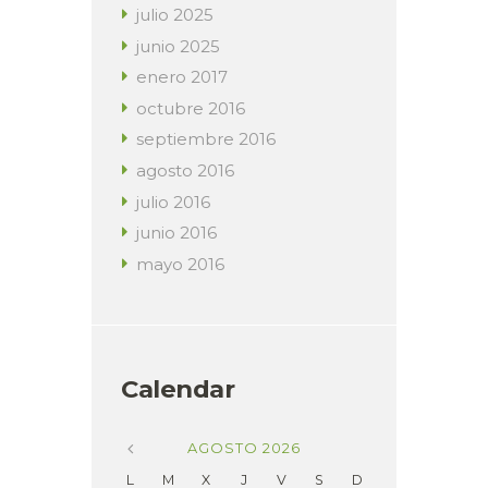
julio
2025
junio
2025
enero
2017
octubre
2016
septiembre
2016
agosto
2016
julio
2016
junio
2016
mayo
2016
Calendar
AGOSTO
2026
L
M
X
J
V
S
D