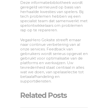
Deze informatiebibliotheek wordt
geregeld vernieuwd op basis van
herhaalde kwesties van spelers. Bij
tech problemen hebben wij een
specialist team dat samenwerkt met
spelontwikkelaars om problemen
rap op te repareren.
VegasHero Goksite streeft ernaar
naar continue verbetering van al
onze services. Feedback van
gebruikers wordt serieus opgevat en
gebruikt voor optimalisatie van de
platforms en werkwijzen. Uw
tevredenheid staat centraal in alles
wat we doen, van spelaselectie tot
betaalafhandeling en
supportdiensten.
Related Posts