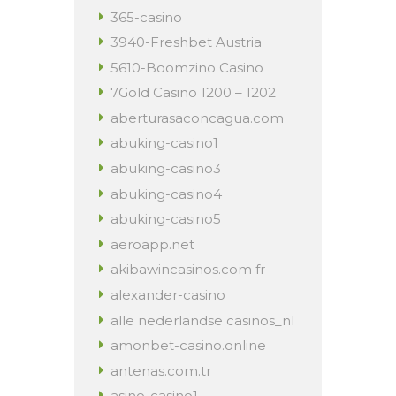
365-casino
3940-Freshbet Austria
5610-Boomzino Casino
7Gold Casino 1200 – 1202
aberturasaconcagua.com
abuking-casino1
abuking-casino3
abuking-casino4
abuking-casino5
aeroapp.net
akibawincasinos.com fr
alexander-casino
alle nederlandse casinos_nl
amonbet-casino.online
antenas.com.tr
asino-casino1