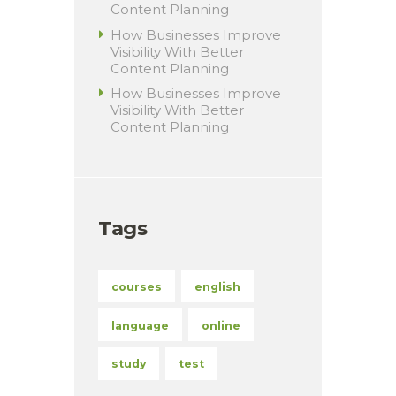
Content Planning
How Businesses Improve
Visibility With Better
Content Planning
How Businesses Improve
Visibility With Better
Content Planning
Tags
courses
english
language
online
study
test