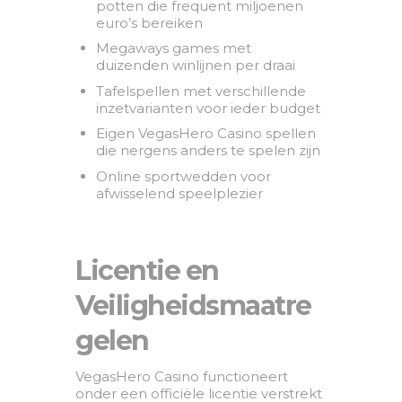
potten die frequent miljoenen
euro’s bereiken
Megaways games met
duizenden winlijnen per draai
Tafelspellen met verschillende
inzetvarianten voor ieder budget
Eigen VegasHero Casino spellen
die nergens anders te spelen zijn
Online sportwedden voor
afwisselend speelplezier
Licentie en
Veiligheidsmaatre
gelen
VegasHero Casino functioneert
onder een officiële licentie verstrekt