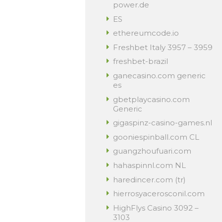
power.de
ES
ethereumcode.io
Freshbet Italy 3957 – 3959
freshbet-brazil
ganecasino.com generic
es
gbetplaycasino.com
Generic
gigaspinz-casino-games.nl
gooniespinball.com CL
guangzhoufuari.com
hahaspinnl.com NL
haredincer.com (tr)
hierrosyacerosconil.com
HighFlys Casino 3092 –
3103