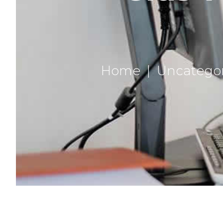
Home
Uncategor