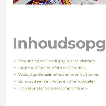
Inhoudsopg
Vergunning en Beveiliging bij Ons Platform
Uitgebreid Spelportfolio en Providers
Veelzijdige Betaalmethoden voor NL Spelers
Bonussysteem en Actiegerichte Voordelen
Mobiel Spelen zonder Compromissen