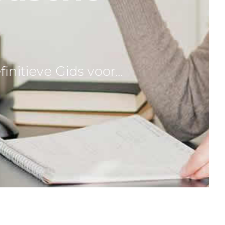
nitieve Gids voor...