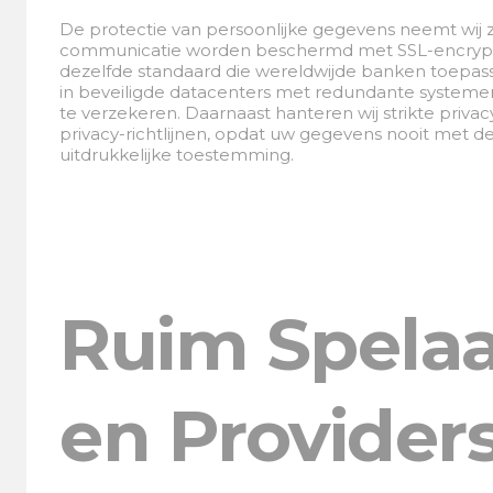
De protectie van persoonlijke gegevens neemt wij z
communicatie worden beschermd met SSL-encryptie
dezelfde standaard die wereldwijde banken toepasse
in beveiligde datacenters met redundante system
te verzekeren. Daarnaast hanteren wij strikte privac
privacy-richtlijnen, opdat uw gegevens nooit met 
uitdrukkelijke toestemming.
Ruim Spela
en Provider