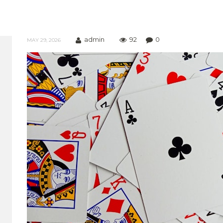
admin
92
0
MAY 29, 2026