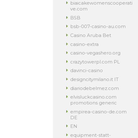
biaicakewomenscooperati
ve.com
BSB
bsb-007-casino-au.com
Casino Aruba Bet
casino-extra
casino-vegashero.org
crazytowerpl.com PL
davinci-casino
designcitymilano.it IT
diariodebelmez.com
elvisluckcasino.com
promotions generic
empirea-casino-de.com
DE
EN
equipment-statt-