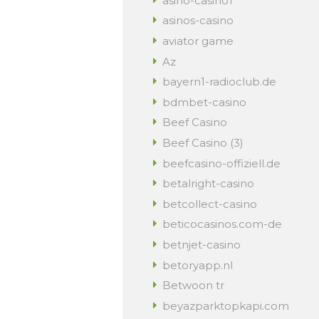
asino-casino1
asinos-casino
aviator game
Az
bayern1-radioclub.de
bdmbet-casino
Beef Casino
Beef Casino (3)
beefcasino-offiziell.de
betalright-casino
betcollect-casino
beticocasinos.com-de
betnjet-casino
betoryapp.nl
Betwoon tr
beyazparktopkapi.com