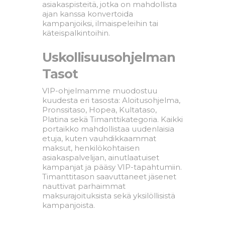
asiakaspisteitä, jotka on mahdollista
ajan kanssa konvertoida
kampanjoiksi, ilmaispeleihin tai
käteispalkintoihin.
Uskollisuusohjelman
Tasot
VIP-ohjelmamme muodostuu
kuudesta eri tasosta: Aloitusohjelma,
Pronssitaso, Hopea, Kultataso,
Platina sekä Timanttikategoria. Kaikki
portaikko mahdollistaa uudenlaisia
etuja, kuten vauhdikkaammat
maksut, henkilökohtaisen
asiakaspalvelijan, ainutlaatuiset
kampanjat ja pääsy VIP-tapahtumiin.
Timanttitason saavuttaneet jäsenet
nauttivat parhaimmat
maksurajoituksista sekä yksilöllisistä
kampanjoista.