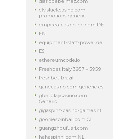
diariodebelmez.com
elvisluckcasino.com
promotions generic
empirea-casino-de.com DE
EN
equipment-statt-power.de
ES
ethereumcode.io
Freshbet Italy 3957 – 3959
freshbet-brazil
ganecasino.com generic es
gbetplaycasino.com
Generic
gigaspinz-casino-games.nl
gooniespinball.com CL
guangzhoufuari.com
hahaspinnl.com NL