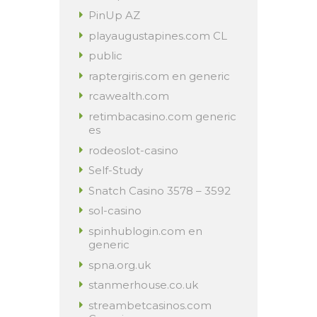
PinUp AZ
playaugustapines.com CL
public
raptergiris.com en generic
rcawealth.com
retimbacasino.com generic
es
rodeoslot-casino
Self-Study
Snatch Casino 3578 – 3592
sol-casino
spinhublogin.com en
generic
spna.org.uk
stanmerhouse.co.uk
streambetcasinos.com