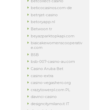
betcollect-casino
beticocasinos.com-de
betnjet-casino
betoryapp.nl
Betwoon tr
beyazparktopkapi.com
biaicakewomenscooperativ
e.com
BSB
bsb-007-casino-au.com
Casino Aruba Bet
casino-extra
casino-vegashero.org
crazytowerpl.com PL
davinci-casino
designcitymilano.it IT