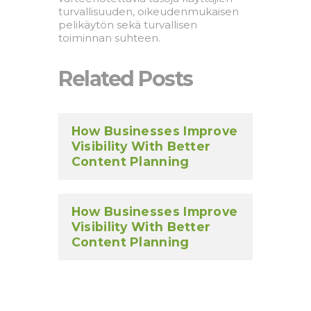
turvallisuuden, oikeudenmukaisen
pelikäytön sekä turvallisen
toiminnan suhteen.
Related Posts
How Businesses Improve
Visibility With Better
Content Planning
How Businesses Improve
Visibility With Better
Content Planning