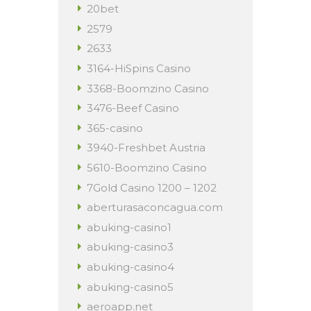
20bet
2579
2633
3164-HiSpins Casino
3368-Boomzino Casino
3476-Beef Casino
365-casino
3940-Freshbet Austria
5610-Boomzino Casino
7Gold Casino 1200 – 1202
aberturasaconcagua.com
abuking-casino1
abuking-casino3
abuking-casino4
abuking-casino5
aeroapp.net