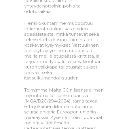
ratkaisut suosituimpiin
yhteydenottoihin pohjalta
odotusaikaa.
Henkilökuntamme muodostuu
kokeneista online-kasinoiden
spesialisteista, mitkä tuntevat sekä
tekniset että kasino-toimintaan
koskevat kysymykset. Vastuullinen
pelikäyttäytyminen muodostaa
meille meille etupäässä kriittistä, ja
tarjoamme työkaluja itsevalvontaan,
kuten vaikkapa talletusrajoitukset,
pelivälit sekä
itsesulkumahdollisuuden.
Toimimme Malta GC:n lisenssielimen
myöntämällä lisenssin parissa
(MGA/B2C/294/2024), tämä takaa,
että jokainen liiketoimintamme
seuraa ankaria Euroopan unionin
määräyksiä. Kyseinen toimilupa vaatii
meidät ylläpitämään
varteenotettavia tasoja käyttäjien