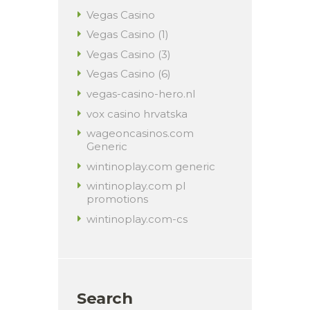
Vegas Casino
Vegas Casino (1)
Vegas Casino (3)
Vegas Casino (6)
vegas-casino-hero.nl
vox casino hrvatska
wageoncasinos.com
Generic
wintinoplay.com generic
wintinoplay.com pl
promotions
wintinoplay.com-cs
Search