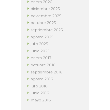
enero
2026
diciembre
2025
noviembre
2025
octubre
2025
septiembre
2025
agosto
2025
julio
2025
junio
2025
enero
2017
octubre
2016
septiembre
2016
agosto
2016
julio
2016
junio
2016
mayo
2016