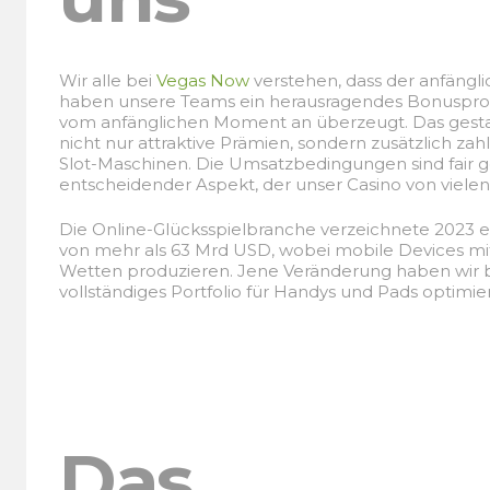
Wir alle bei
Vegas Now
verstehen, dass der anfäng
haben unsere Teams ein herausragendes Bonuspro
vom anfänglichen Moment an überzeugt. Das gesta
nicht nur attraktive Prämien, sondern zusätzlich za
Slot-Maschinen. Die Umsatzbedingungen sind fair ge
entscheidender Aspekt, der unser Casino von vielen
Die Online-Glücksspielbranche verzeichnete 2023 
von mehr als 63 Mrd USD, wobei mobile Devices mit
Wetten produzieren. Jene Veränderung haben wir bei
vollständiges Portfolio für Handys und Pads optimier
Das