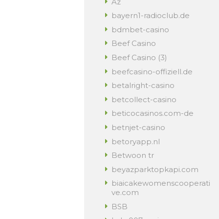
Az
bayern1-radioclub.de
bdmbet-casino
Beef Casino
Beef Casino (3)
beefcasino-offiziell.de
betalright-casino
betcollect-casino
beticocasinos.com-de
betnjet-casino
betoryapp.nl
Betwoon tr
beyazparktopkapi.com
biaicakewomenscooperati
ve.com
BSB