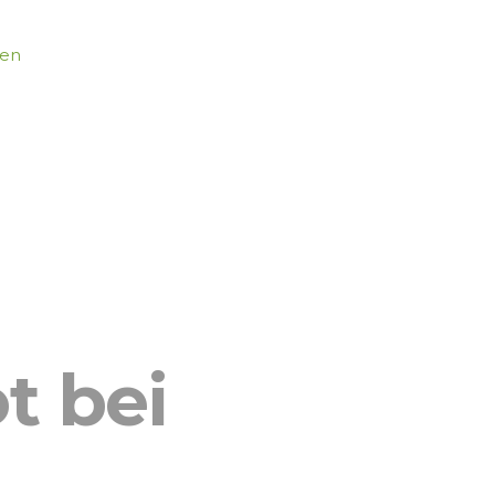
ten
t bei