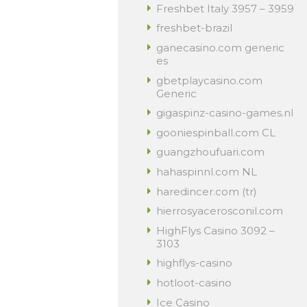
Freshbet Italy 3957 – 3959
freshbet-brazil
ganecasino.com generic
es
gbetplaycasino.com
Generic
gigaspinz-casino-games.nl
gooniespinball.com CL
guangzhoufuari.com
hahaspinnl.com NL
haredincer.com (tr)
hierrosyacerosconil.com
HighFlys Casino 3092 –
3103
highflys-casino
hotloot-casino
Ice Casino