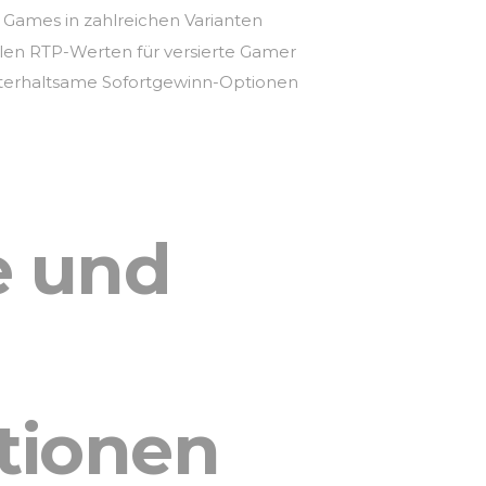
 Games in zahlreichen Varianten
en RTP-Werten für versierte Gamer
terhaltsame Sofortgewinn-Optionen
e und
tionen