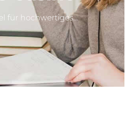
 für hochwertiges...