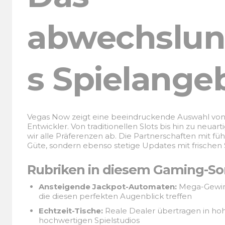
abwechslun
s Spielange
Vegas Now zeigt eine beeindruckende Auswahl von 
Entwickler. Von traditionellen Slots bis hin zu neuar
wir alle Präferenzen ab. Die Partnerschaften mit fü
Güte, sondern ebenso stetige Updates mit frischen 
Rubriken in diesem Gaming-So
Ansteigende Jackpot-Automaten:
Mega-Gewinne
die diesen perfekten Augenblick treffen
Echtzeit-Tische:
Reale Dealer übertragen in hoh
hochwertigen Spielstudios