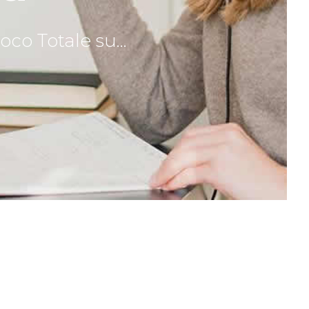
oco Totale su...