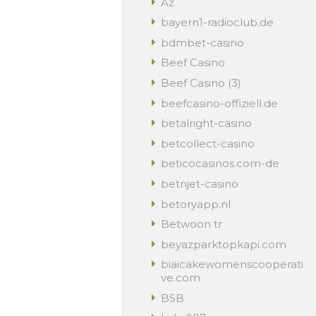
Az
bayern1-radioclub.de
bdmbet-casino
Beef Casino
Beef Casino (3)
beefcasino-offiziell.de
betalright-casino
betcollect-casino
beticocasinos.com-de
betnjet-casino
betoryapp.nl
Betwoon tr
beyazparktopkapi.com
biaicakewomenscooperati
ve.com
BSB