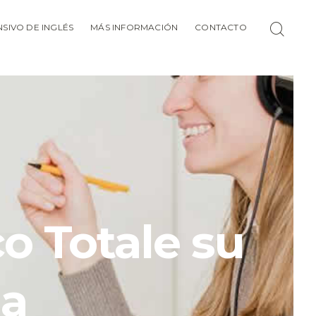
SIVO DE INGLÉS
MÁS INFORMACIÓN
CONTACTO
co Totale su
ia