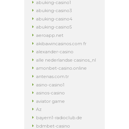
abuking-casino1
abuking-casino3
abuking-casino4
abuking-casino5
aeroapp.net
akibawincasinos.com fr
alexander-casino
alle nederlandse casinos_nl
amonbet-casino.online
antenas.com.tr
asino-casino1
asinos-casino
aviator game
Az
bayern1-radioclub.de
bdmbet-casino