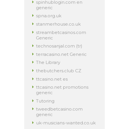
spinhublogin.com en
generic
spna.org.uk
stanmerhouse.co.uk
streambetcasinos.com
Generic
technosanjal.com (tr)
terracasino.net Generic
The Library
thebutchers.club CZ
ttcasino.net es
ttcasino.net promotions
generic
Tutoring
tweedbetcasino.com
generic
uk-musicians-wanted.co.uk