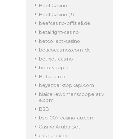
Beef Casino
Beef Casino (3)
beefcasino-offiziell.de
betalright-casino
betcollect-casino
beticocasinos.com-de
betnjet-casino
betoryapp.nl
Betwoon tr
beyazparktopkapi.com
biaicakewomenscooperativ
e.com
BSB
bsb-007-casino-au.com
Casino Aruba Bet
casino-extra