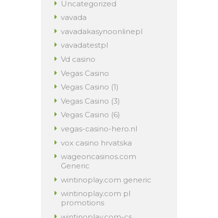
Uncategorized
vavada
vavadakasynoonlinepl
vavadatestpl
Vd casino
Vegas Casino
Vegas Casino (1)
Vegas Casino (3)
Vegas Casino (6)
vegas-casino-hero.nl
vox casino hrvatska
wageoncasinos.com
Generic
wintinoplay.com generic
wintinoplay.com pl
promotions
wintinoplay.com-cs