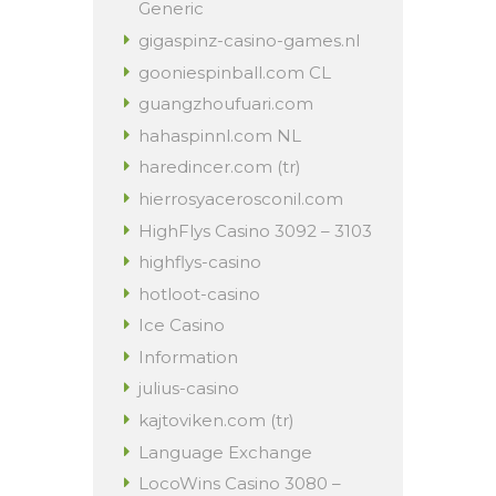
Generic
gigaspinz-casino-games.nl
gooniespinball.com CL
guangzhoufuari.com
hahaspinnl.com NL
haredincer.com (tr)
hierrosyacerosconil.com
HighFlys Casino 3092 – 3103
highflys-casino
hotloot-casino
Ice Casino
Information
julius-casino
kajtoviken.com (tr)
Language Exchange
LocoWins Casino 3080 –