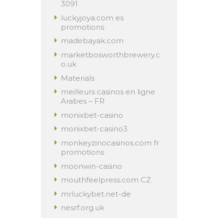
3091
luckyjoya.com es
promotions
madebayak.com
marketbosworthbrewery.c
o.uk
Materials
meilleurs casinos en ligne
Arabes – FR
monixbet-casino
monixbet-casino3
monkeyzinocasinos.com fr
promotions
moonwin-casino
mouthfeelpress.com CZ
mrluckybet.net-de
nesrf.org.uk