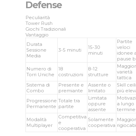
Defense
Peculiarità
Tower Rush
Giochi Tradizionali
Vantaggio
Partite
Durata
15-30
veloci
Sessione
3-5 minuti
minuti
idonee 
Media
pause b
Maggio
Numero di
18
8-12
varietà
Torri Uniche
costruzioni
strutture
tattica
Sistema di
Presente e
Assente o
Skill cei
Combo
premiante
limitato
più elev
Limitata
Motivaz
Progressione
Totale tra
oppure
a lungo
Permanente
partite
assente
termine
Competitiva
Modalità
Solamente
Maggio
e
Multiplayer
cooperativa
rigiocabi
cooperativa