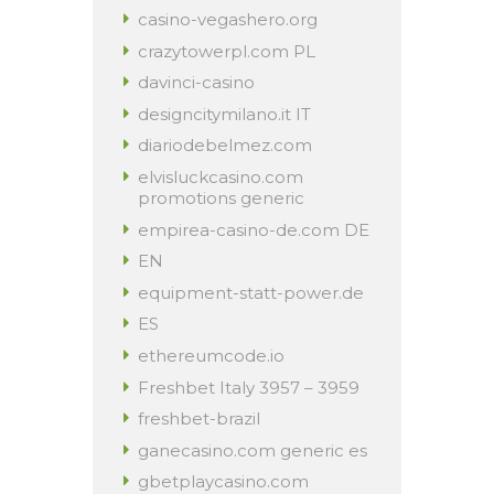
casino-vegashero.org
crazytowerpl.com PL
davinci-casino
designcitymilano.it IT
diariodebelmez.com
elvisluckcasino.com
promotions generic
empirea-casino-de.com DE
EN
equipment-statt-power.de
ES
ethereumcode.io
Freshbet Italy 3957 – 3959
freshbet-brazil
ganecasino.com generic es
gbetplaycasino.com