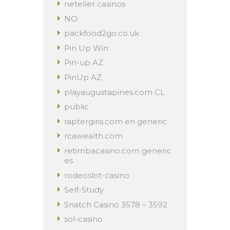
neteller casinos
NO
packfood2go.co.uk
Pin Up Win
Pin-up AZ
PinUp AZ
playaugustapines.com CL
public
raptergiris.com en generic
rcawealth.com
retimbacasino.com generic
es
rodeoslot-casino
Self-Study
Snatch Casino 3578 – 3592
sol-casino