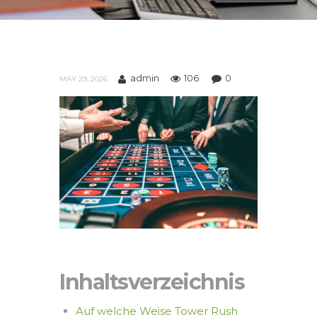
admin
106
0
MAY 29, 2026
Inhaltsverzeichnis
Auf welche Weise Tower Rush