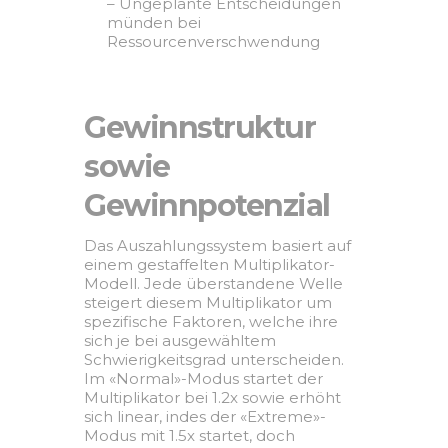
– Ungeplante Entscheidungen
münden bei
Ressourcenverschwendung
Gewinnstruktur
sowie
Gewinnpotenzial
Das Auszahlungssystem basiert auf
einem gestaffelten Multiplikator-
Modell. Jede überstandene Welle
steigert diesem Multiplikator um
spezifische Faktoren, welche ihre
sich je bei ausgewähltem
Schwierigkeitsgrad unterscheiden.
Im «Normal»-Modus startet der
Multiplikator bei 1.2x sowie erhöht
sich linear, indes der «Extreme»-
Modus mit 1.5x startet, doch