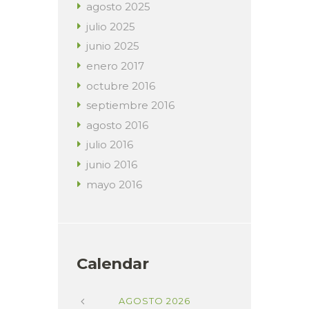
agosto
2025
julio
2025
junio
2025
enero
2017
octubre
2016
septiembre
2016
agosto
2016
julio
2016
junio
2016
mayo
2016
Calendar
AGOSTO
2026