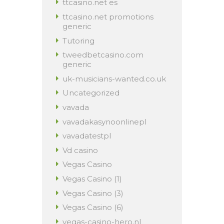
ttcasino.net es
ttcasino.net promotions
generic
Tutoring
tweedbetcasino.com
generic
uk-musicians-wanted.co.uk
Uncategorized
vavada
vavadakasynoonlinepl
vavadatestpl
Vd casino
Vegas Casino
Vegas Casino (1)
Vegas Casino (3)
Vegas Casino (6)
vegas-casino-hero.nl