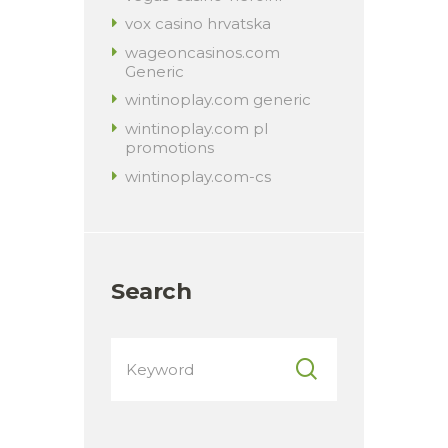
vox casino hrvatska
wageoncasinos.com
Generic
wintinoplay.com generic
wintinoplay.com pl
promotions
wintinoplay.com-cs
Search