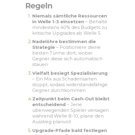
Regeln
Niemals sämtliche Ressourcen
in Welle 1-3 einsetzen
– Behalte
mindestens 40% des Budgets zu
kritische Upgrades ab Welle 5
Nadelöhre bestimmen die
Strategie
– Positioniere deine
besten Türme dort, wobei
Gegner diese sich automatisch
stauen
Vielfalt besiegt Spezialisierung
– Ein Mix aus Schadensarten
stoppt, sodass widerstandsfähige
Gegner durchkommen
Zeitpunkt beim Cash-Out bleibt
entscheidend
– Jene
überwiegenden Spieler versagen
während Welle 8-10, plane den
Ausstieg planvoll
Upgrade-Pfade bald festlegen