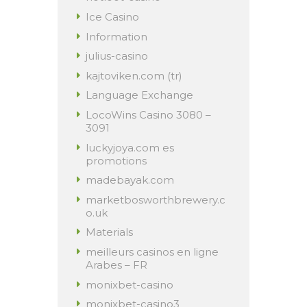
Ice Casino
Information
julius-casino
kajtoviken.com (tr)
Language Exchange
LocoWins Casino 3080 –
3091
luckyjoya.com es
promotions
madebayak.com
marketbosworthbrewery.c
o.uk
Materials
meilleurs casinos en ligne
Arabes – FR
monixbet-casino
monixbet-casino3