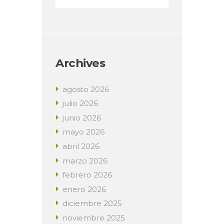
Archives
agosto
2026
julio
2026
junio
2026
mayo
2026
abril
2026
marzo
2026
febrero
2026
enero
2026
diciembre
2025
noviembre
2025