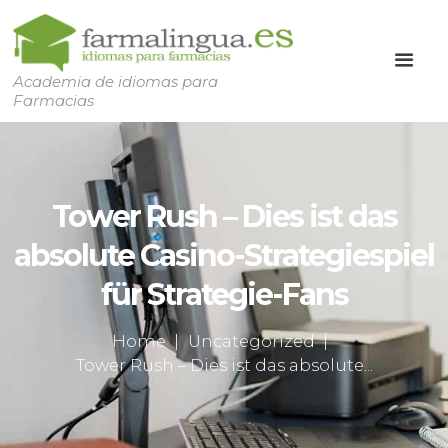
Academia de idiomas para
Farmacias
Tower Rush – Dies ist das
absolute Casino-Strategiespiel
für Strategie-Fans
Home
Uncategorized
Tower Rush – Dies ist das absolute...