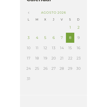
AGOSTO
2026
L
M
X
J
V
S
D
1
2
3
4
5
6
7
8
9
10
11
12
13
14
15
16
17
18
19
20
21
22
23
24
25
26
27
28
29
30
31