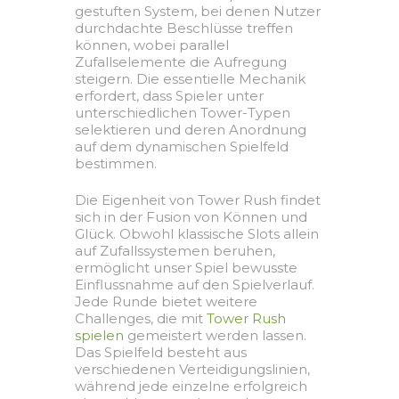
gestuften System, bei denen Nutzer
durchdachte Beschlüsse treffen
können, wobei parallel
Zufallselemente die Aufregung
steigern. Die essentielle Mechanik
erfordert, dass Spieler unter
unterschiedlichen Tower-Typen
selektieren und deren Anordnung
auf dem dynamischen Spielfeld
bestimmen.
Die Eigenheit von Tower Rush findet
sich in der Fusion von Können und
Glück. Obwohl klassische Slots allein
auf Zufallssystemen beruhen,
ermöglicht unser Spiel bewusste
Einflussnahme auf den Spielverlauf.
Jede Runde bietet weitere
Challenges, die mit
Tower Rush
spielen
gemeistert werden lassen.
Das Spielfeld besteht aus
verschiedenen Verteidigungslinien,
während jede einzelne erfolgreich