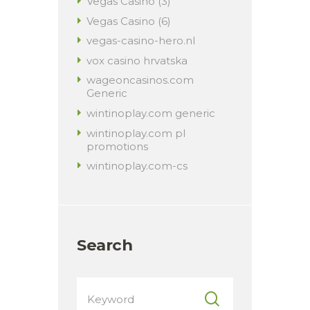
Vegas Casino (3)
Vegas Casino (6)
vegas-casino-hero.nl
vox casino hrvatska
wageoncasinos.com
Generic
wintinoplay.com generic
wintinoplay.com pl
promotions
wintinoplay.com-cs
Search