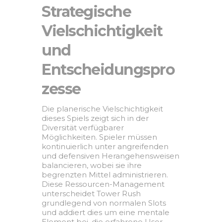
Strategische
Vielschichtigkeit
und
Entscheidungspro
zesse
Die planerische Vielschichtigkeit
dieses Spiels zeigt sich in der
Diversität verfügbarer
Möglichkeiten. Spieler müssen
kontinuierlich unter angreifenden
und defensiven Herangehensweisen
balancieren, wobei sie ihre
begrenzten Mittel administrieren.
Diese Ressourcen-Management
unterscheidet Tower Rush
grundlegend von normalen Slots
und addiert dies um eine mentale
Element bei, die erfahrene User