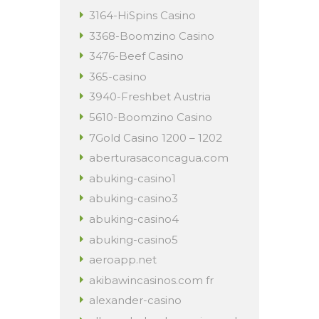
3164-HiSpins Casino
3368-Boomzino Casino
3476-Beef Casino
365-casino
3940-Freshbet Austria
5610-Boomzino Casino
7Gold Casino 1200 – 1202
aberturasaconcagua.com
abuking-casino1
abuking-casino3
abuking-casino4
abuking-casino5
aeroapp.net
akibawincasinos.com fr
alexander-casino