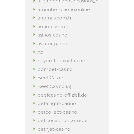
alle nederlandse casinos_nl
amonbet-casino.online
antenas.com.tr
asino-casino1
asinos-casino
aviator game
Az
bayern1-radioclub.de
bdmbet-casino
Beef Casino
Beef Casino (3)
beefcasino-offiziell.de
betalright-casino
betcollect-casino
beticocasinos.com-de
betnjet-casino