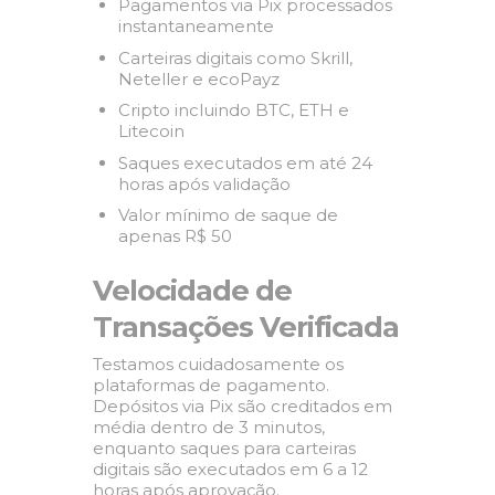
Pagamentos via Pix processados
instantaneamente
Carteiras digitais como Skrill,
Neteller e ecoPayz
Cripto incluindo BTC, ETH e
Litecoin
Saques executados em até 24
horas após validação
Valor mínimo de saque de
apenas R$ 50
Velocidade de
Transações Verificada
Testamos cuidadosamente os
plataformas de pagamento.
Depósitos via Pix são creditados em
média dentro de 3 minutos,
enquanto saques para carteiras
digitais são executados em 6 a 12
horas após aprovação.