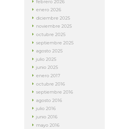
febrero
2026
enero
2026
diciembre
2025
noviembre
2025
octubre
2025
septiembre
2025
agosto
2025
julio
2025
junio
2025
enero
2017
octubre
2016
septiembre
2016
agosto
2016
julio
2016
junio
2016
mayo
2016