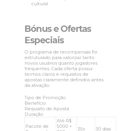
cultural
Bónus e Ofertas
Especiais
O programa de recompensas foi
estruturado para valorizar tanto
novos usuários quanto jogadores
frequentes. Cada oferta possui
termos claros e requisitos de
apostas claramente definidos antes
da ativação.
Tipo de Promoção
Benefício
Requisito de Aposta
Duração
Até R$
Pacote de
5000 +
35x
30 dias