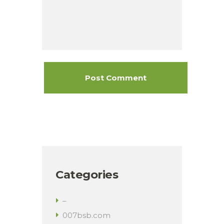
Categories
–
007bsb.com