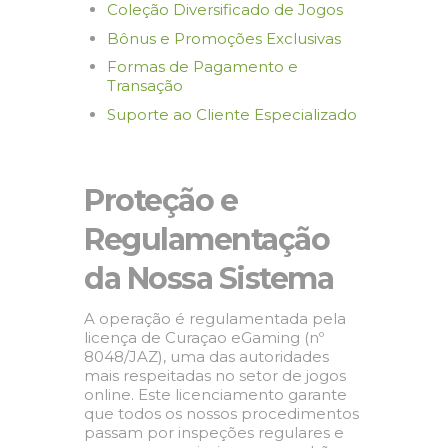
Coleção Diversificado de Jogos
Bônus e Promoções Exclusivas
Formas de Pagamento e
Transação
Suporte ao Cliente Especializado
Proteção e
Regulamentação
da Nossa Sistema
A operação é regulamentada pela
licença de Curaçao eGaming (nº
8048/JAZ), uma das autoridades
mais respeitadas no setor de jogos
online. Este licenciamento garante
que todos os nossos procedimentos
passam por inspeções regulares e