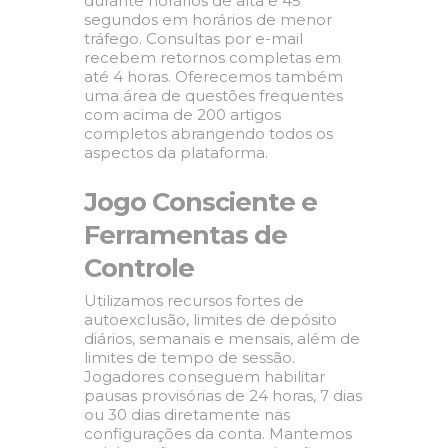
durante horários de alta e 45
segundos em horários de menor
tráfego. Consultas por e-mail
recebem retornos completas em
até 4 horas. Oferecemos também
uma área de questões frequentes
com acima de 200 artigos
completos abrangendo todos os
aspectos da plataforma.
Jogo Consciente e
Ferramentas de
Controle
Utilizamos recursos fortes de
autoexclusão, limites de depósito
diários, semanais e mensais, além de
limites de tempo de sessão.
Jogadores conseguem habilitar
pausas provisórias de 24 horas, 7 dias
ou 30 dias diretamente nas
configurações da conta. Mantemos