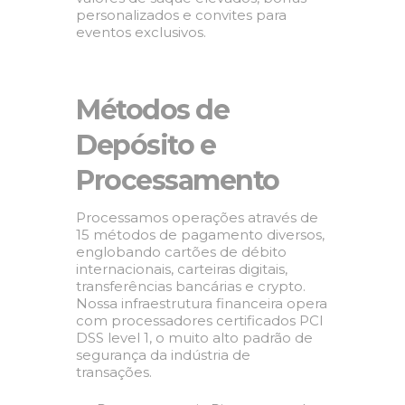
personalizados e convites para
eventos exclusivos.
Métodos de
Depósito e
Processamento
Processamos operações através de
15 métodos de pagamento diversos,
englobando cartões de débito
internacionais, carteiras digitais,
transferências bancárias e crypto.
Nossa infraestrutura financeira opera
com processadores certificados PCI
DSS level 1, o muito alto padrão de
segurança da indústria de
transações.