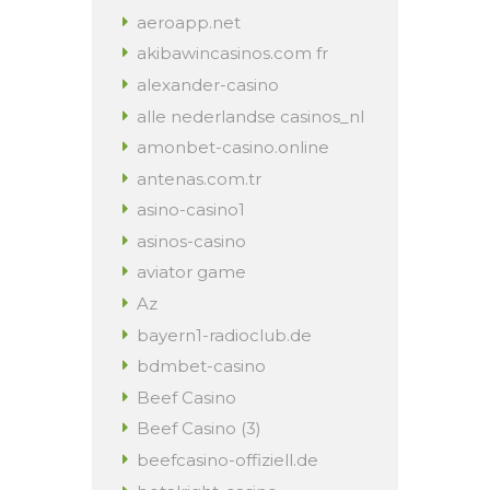
aeroapp.net
akibawincasinos.com fr
alexander-casino
alle nederlandse casinos_nl
amonbet-casino.online
antenas.com.tr
asino-casino1
asinos-casino
aviator game
Az
bayern1-radioclub.de
bdmbet-casino
Beef Casino
Beef Casino (3)
beefcasino-offiziell.de