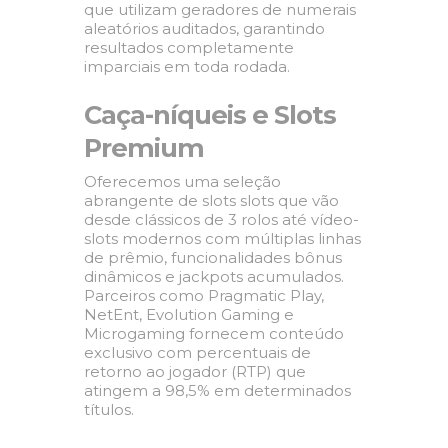
que utilizam geradores de numerais
aleatórios auditados, garantindo
resultados completamente
imparciais em toda rodada.
Caça-níqueis e Slots
Premium
Oferecemos uma seleção
abrangente de slots slots que vão
desde clássicos de 3 rolos até vídeo-
slots modernos com múltiplas linhas
de prêmio, funcionalidades bônus
dinâmicos e jackpots acumulados.
Parceiros como Pragmatic Play,
NetEnt, Evolution Gaming e
Microgaming fornecem conteúdo
exclusivo com percentuais de
retorno ao jogador (RTP) que
atingem a 98,5% em determinados
títulos.