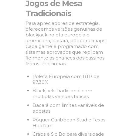
Jogos de Mesa
Tradicionais
Para apreciadores de estratégia,
oferecemos versões genuínas de
blackjack, roleta europeia e
americana, bacará, pôquer e craps.
Cada game é programado com
sistemas aprovados que replicam
fielmente as chances dos cassinos
físicos tradicionais.
Roleta Europeia com RTP de
97,30%
Blackjack Tradicional com
múltiplas versões táticas
Bacará com limites variáveis de
apostas
Pôquer Caribbean Stud e Texas
Hold’em
Craps e Sic Bo para diversidade