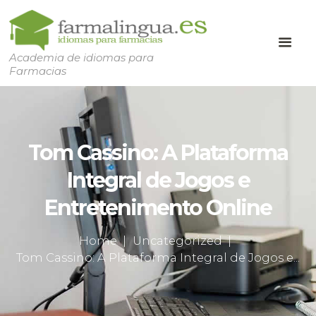
Academia de idiomas para
Farmacias
Tom Cassino: A Plataforma
Integral de Jogos e
Entretenimento Online
Home
Uncategorized
Tom Cassino: A Plataforma Integral de Jogos e...