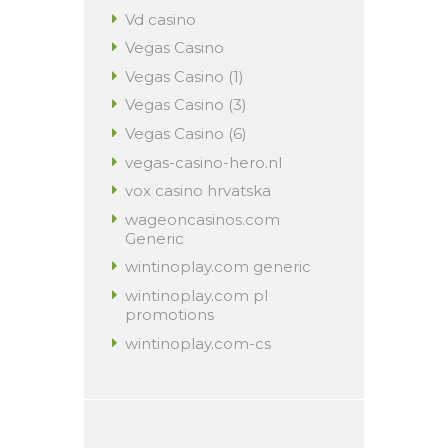
Vd casino
Vegas Casino
Vegas Casino (1)
Vegas Casino (3)
Vegas Casino (6)
vegas-casino-hero.nl
vox casino hrvatska
wageoncasinos.com
Generic
wintinoplay.com generic
wintinoplay.com pl
promotions
wintinoplay.com-cs