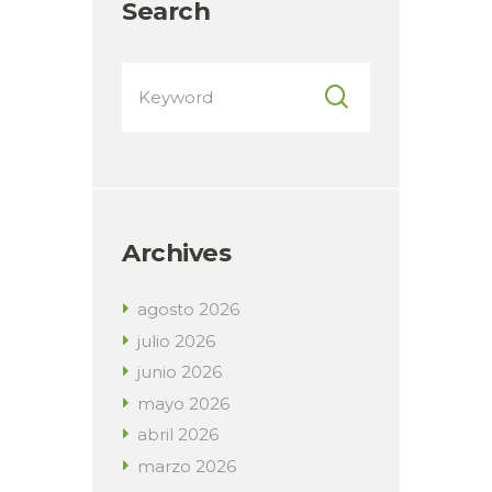
Search
Archives
agosto
2026
julio
2026
junio
2026
mayo
2026
abril
2026
marzo
2026