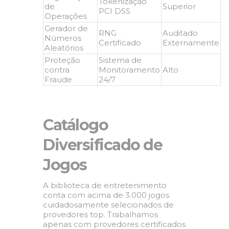
Tokenização
de
Superior
PCI DSS
Operações
Gerador de
RNG
Auditado
Números
Certificado
Externamente
Aleatórios
Proteção
Sistema de
contra
Monitoramento
Alto
Fraude
24/7
Catálogo
Diversificado de
Jogos
A biblioteca de entretenimento
conta com acima de 3.000 jogos
cuidadosamente selecionados de
provedores top. Trabalhamos
apenas com provedores certificados