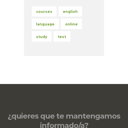
courses
english
language
online
study
test
¿quieres que te mantengamos
informado/a?