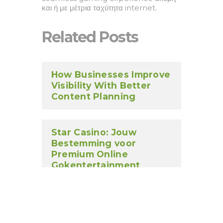
και ή με μέτρια ταχύτητα internet.
Related Posts
How Businesses Improve
Visibility With Better
Content Planning
Star Casino: Jouw
Bestemming voor
Premium Online
Gokentertainment