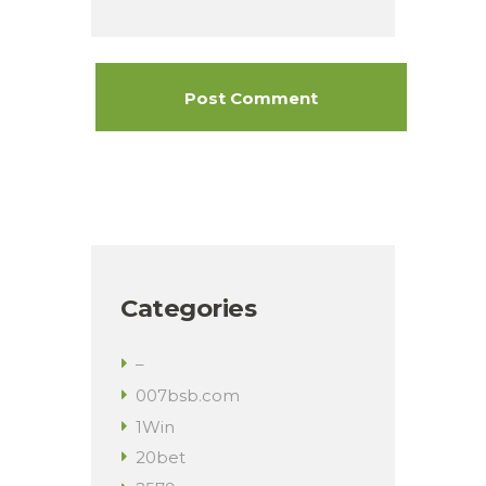
Categories
–
007bsb.com
1Win
20bet