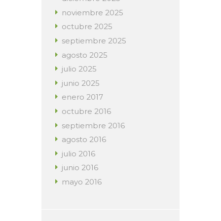
noviembre
2025
octubre
2025
septiembre
2025
agosto
2025
julio
2025
junio
2025
enero
2017
octubre
2016
septiembre
2016
agosto
2016
julio
2016
junio
2016
mayo
2016