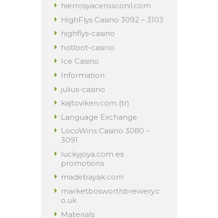
hierrosyacerosconil.com
HighFlys Casino 3092 – 3103
highflys-casino
hotloot-casino
Ice Casino
Information
julius-casino
kajtoviken.com (tr)
Language Exchange
LocoWins Casino 3080 –
3091
luckyjoya.com es
promotions
madebayak.com
marketbosworthbrewery.c
o.uk
Materials