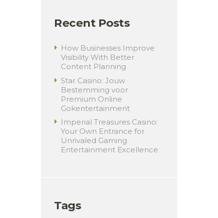
Recent Posts
How Businesses Improve
Visibility With Better
Content Planning
Star Casino: Jouw
Bestemming voor
Premium Online
Gokentertainment
Imperial Treasures Casino:
Your Own Entrance for
Unrivaled Gaming
Entertainment Excellence
Tags