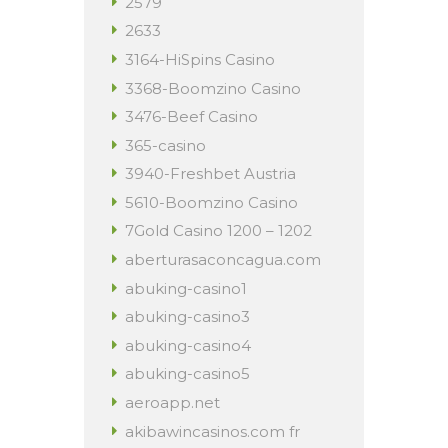
2579
2633
3164-HiSpins Casino
3368-Boomzino Casino
3476-Beef Casino
365-casino
3940-Freshbet Austria
5610-Boomzino Casino
7Gold Casino 1200 – 1202
aberturasaconcagua.com
abuking-casino1
abuking-casino3
abuking-casino4
abuking-casino5
aeroapp.net
akibawincasinos.com fr