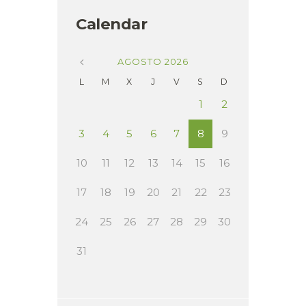
Calendar
AGOSTO
2026
L
M
X
J
V
S
D
1
2
3
4
5
6
7
8
9
10
11
12
13
14
15
16
17
18
19
20
21
22
23
24
25
26
27
28
29
30
31