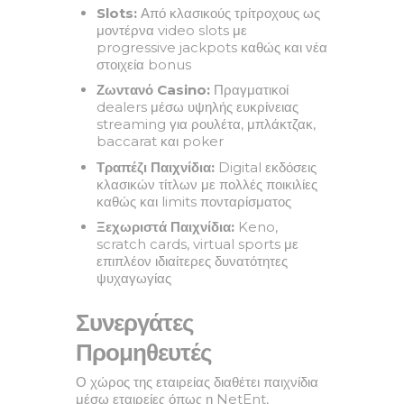
Slots:
Από κλασικούς τρίτροχους ως
μοντέρνα video slots με
progressive jackpots καθώς και νέα
στοιχεία bonus
Ζωντανό Casino:
Πραγματικοί
dealers μέσω υψηλής ευκρίνειας
streaming για ρουλέτα, μπλάκτζακ,
baccarat και poker
Τραπέζι Παιχνίδια:
Digital εκδόσεις
κλασικών τίτλων με πολλές ποικιλίες
καθώς και limits πονταρίσματος
Ξεχωριστά Παιχνίδια:
Keno,
scratch cards, virtual sports με
επιπλέον ιδιαίτερες δυνατότητες
ψυχαγωγίας
Συνεργάτες
Προμηθευτές
Ο χώρος της εταιρείας διαθέτει παιχνίδια
μέσω εταιρείες όπως η NetEnt,