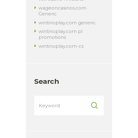
wageoncasinos.com
Generic
wintinoplay.com generic
wintinoplay.com pl
promotions
wintinoplay.com-cs
Search