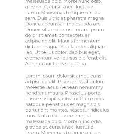
malesuada odio. Morbi nunc odio,
gravida at, cursus nec, luctus a,
lorem. Maecenas tristique orci ac
sem. Duis ultricies pharetra magna.
Donec accumsan malesuada orci.
Donec sit amet eros. Lorem ipsum
dolor sit amet, consectetuer
adipiscing elit. Mauris fermentum
dictum magna. Sed laoreet aliquam
leo. Ut tellus dolor, dapibus eget,
elementum vel, cursus eleifend, elit.
Aenean auctor wisi et urna.
Lorem ipsum dolor sit amet, consr
adipiscing elit. Praesent vestibulum
molestie lacus. Aenean nonummy
hendrerit mauris. Phasellus porta.
Fusce suscipit varius mi. Cum sociis
natoque penatibus et magnis dis
parturient montes, nascetur ridiculus
mus. Nulla dui. Fusce feugiat
malesuada odio. Morbi nunc odio,
gravida at, cursus nec, luctus a,
lorem. Maecenas tristique orci ac