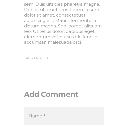
sem. Duis ultricies pharetra magna.
Donec sit amet eros. Lorem ipsum
dolor sit amet, consectetuer
adipiscing elit. Mauris fermentum
dictum magna. Sed laoreet aliquam
leo. Ut tellus dolor, dapibus eget,
elementum vel, cursus eleifend, elit
accumsan malesuada orci.
TAGS:
ENGLISH
Add Comment