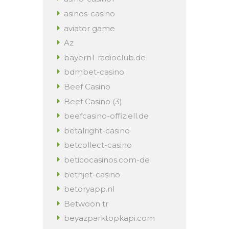
asinos-casino
aviator game
Az
bayern1-radioclub.de
bdmbet-casino
Beef Casino
Beef Casino (3)
beefcasino-offiziell.de
betalright-casino
betcollect-casino
beticocasinos.com-de
betnjet-casino
betoryapp.nl
Betwoon tr
beyazparktopkapi.com