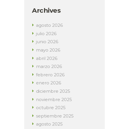
Archives
agosto
2026
julio
2026
junio
2026
mayo
2026
abril
2026
marzo
2026
febrero
2026
enero
2026
diciembre
2025
noviembre
2025
octubre
2025
septiembre
2025
agosto
2025