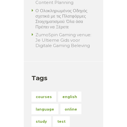
Content Planning
Ο Ολοκληρωμένος Οδηγός
σχετικά με τις Πλατφόρμες
Στοιχηματισμού: Όλα όσα
Πρέπει να Ξέρετε
ZumoSpin Gaming venue:
Je Ultieme Gids voor
Digitale Gaming Beleving
Tags
courses
english
language
online
study
test