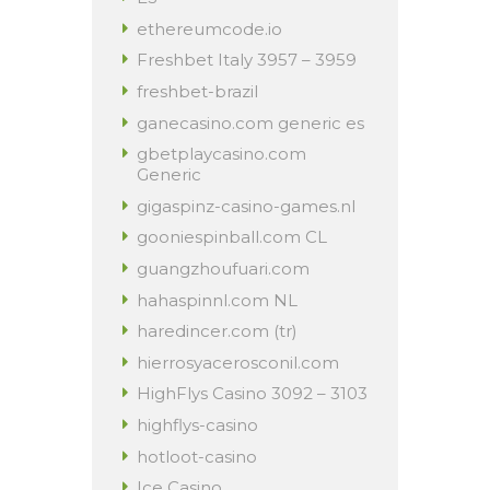
ethereumcode.io
Freshbet Italy 3957 – 3959
freshbet-brazil
ganecasino.com generic es
gbetplaycasino.com
Generic
gigaspinz-casino-games.nl
gooniespinball.com CL
guangzhoufuari.com
hahaspinnl.com NL
haredincer.com (tr)
hierrosyacerosconil.com
HighFlys Casino 3092 – 3103
highflys-casino
hotloot-casino
Ice Casino