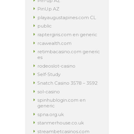
Pin-up AZ
PinUp AZ
playaugustapines.com CL
public
raptergiris.com en generic
rcawealth.com
retimbacasino.com generic
es
rodeoslot-casino
Self-Study
Snatch Casino 3578 – 3592
sol-casino
spinhublogin.com en
generic
spna.org.uk
stanmerhouse.co.uk
streambetcasinos.com