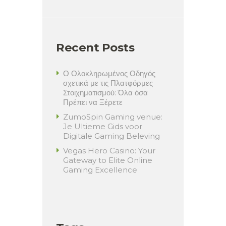
Recent Posts
Ο Ολοκληρωμένος Οδηγός
σχετικά με τις Πλατφόρμες
Στοιχηματισμού: Όλα όσα
Πρέπει να Ξέρετε
ZumoSpin Gaming venue:
Je Ultieme Gids voor
Digitale Gaming Beleving
Vegas Hero Casino: Your
Gateway to Elite Online
Gaming Excellence