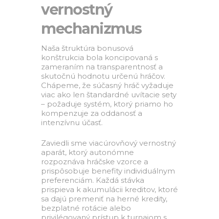
vernostný
mechanizmus
Naša štruktúra bonusová
konštrukcia bola koncipovaná s
zameraním na transparentnosť a
skutočnú hodnotu určenú hráčov.
Chápeme, že súčasný hráč vyžaduje
viac ako len štandardné uvítacie sety
– požaduje systém, ktorý priamo ho
kompenzuje za oddanosť a
intenzívnu účasť.
Zaviedli sme viacúrovňový vernostný
aparát, ktorý autonómne
rozpoznáva hráčske vzorce a
prispôsobuje benefity individuálnym
preferenciám. Každá stávka
prispieva k akumulácii kreditov, ktoré
sa dajú premeniť na herné kredity,
bezplatné rotácie alebo
privilégovaný prístup k turnajom s