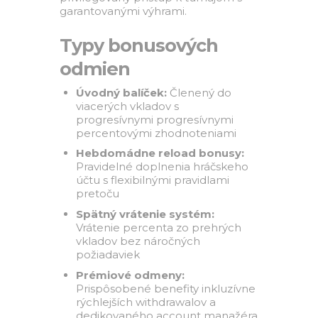
garantovanými výhrami.
Typy bonusových
odmien
Úvodný balíček:
Členený do
viacerých vkladov s
progresívnymi progresívnymi
percentovými zhodnoteniami
Hebdomádne reload bonusy:
Pravidelné doplnenia hráčskeho
účtu s flexibilnými pravidlami
pretoču
Spätný vrátenie systém:
Vrátenie percenta zo prehrých
vkladov bez náročných
požiadaviek
Prémiové odmeny:
Prispôsobené benefity inkluzívne
rýchlejších withdrawalov a
dedikovaného account manažéra