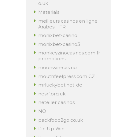
o.uk
Materials
meilleurs casinos en ligne
Arabes – FR
monixbet-casino
monixbet-casino3
monkeyzinocasinos.com fr
promotions
moonwin-casino
mouthfeelpress.com CZ
mrluckybet.net-de
nesrf.org.uk
neteller casinos
NO
packfood2go.co.uk
Pin Up Win