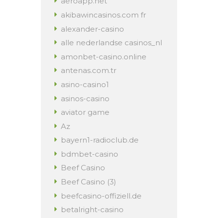
aeroapp.net
akibawincasinos.com fr
alexander-casino
alle nederlandse casinos_nl
amonbet-casino.online
antenas.com.tr
asino-casino1
asinos-casino
aviator game
Az
bayern1-radioclub.de
bdmbet-casino
Beef Casino
Beef Casino (3)
beefcasino-offiziell.de
betalright-casino