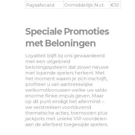
Paysafecard
Onmiddellijk
N.v.t.
€10
Speciale Promoties
met Beloningen
Loyaliteit blijft bij ons gewaardeerd
met een uitgebreid
beloningssysteem dat zowel nieuwe
met lopende spelers herkent. Met
het moment waarin je zich inschrijft,
profiteer u van aantrekkelijke
welkomstbonussen welke uw saldo
enorme flinke impuls geven. Maar
op dit punt eindigt het allerminst –
we verstrekken voortdurend
thematische acties, toernooien plus
jackpots met unieke VIP-voordelen
aan de allerbest toegewijde spelers.