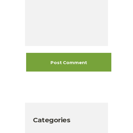
Categories