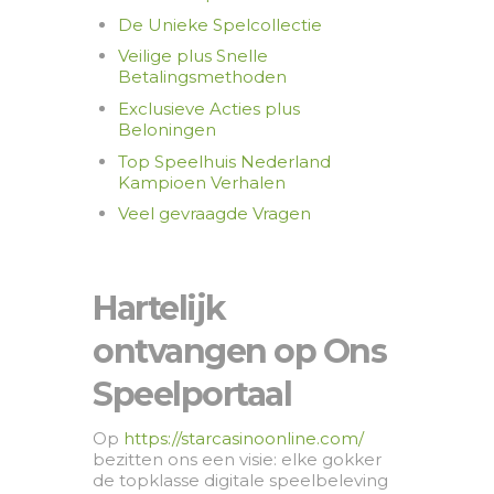
De Unieke Spelcollectie
Veilige plus Snelle
Betalingsmethoden
Exclusieve Acties plus
Beloningen
Top Speelhuis Nederland
Kampioen Verhalen
Veel gevraagde Vragen
Hartelijk
ontvangen op Ons
Speelportaal
Op
https://starcasinoonline.com/
bezitten ons een visie: elke gokker
de topklasse digitale speelbeleving