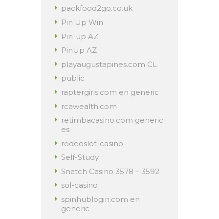
packfood2go.co.uk
Pin Up Win
Pin-up AZ
PinUp AZ
playaugustapines.com CL
public
raptergiris.com en generic
rcawealth.com
retimbacasino.com generic
es
rodeoslot-casino
Self-Study
Snatch Casino 3578 – 3592
sol-casino
spinhublogin.com en
generic