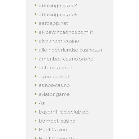
abuking-casino4
abuking-casino5
aeroapp.net
akibawincasinos.com fr
alexander-casino
alle nederlandse casinos_nl
amonbet-casino.online
antenas.com.tr
asino-casino1
asinos-casino
aviator game
Az
bayern1-radioclub.de
bdmbet-casino
Beef Casino
Beef Casino (3)