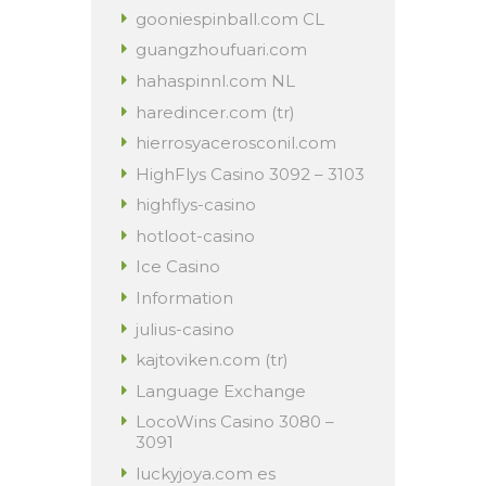
gooniespinball.com CL
guangzhoufuari.com
hahaspinnl.com NL
haredincer.com (tr)
hierrosyacerosconil.com
HighFlys Casino 3092 – 3103
highflys-casino
hotloot-casino
Ice Casino
Information
julius-casino
kajtoviken.com (tr)
Language Exchange
LocoWins Casino 3080 –
3091
luckyjoya.com es