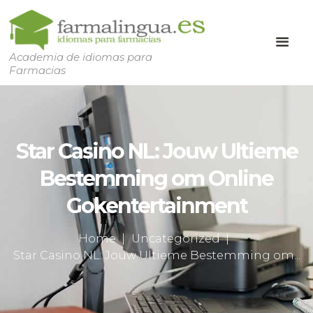
Academia de idiomas para
Farmacias
Star Casino NL: Jouw Ultieme
Bestemming om Online
Gokentertainment
Home
Uncategorized
Star Casino NL: Jouw Ultieme Bestemming om...