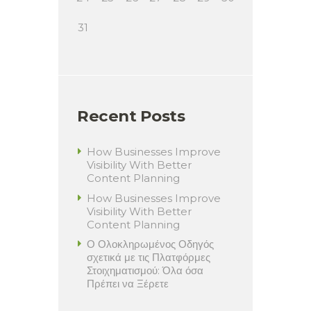
31
Recent Posts
How Businesses Improve
Visibility With Better
Content Planning
How Businesses Improve
Visibility With Better
Content Planning
Ο Ολοκληρωμένος Οδηγός
σχετικά με τις Πλατφόρμες
Στοιχηματισμού: Όλα όσα
Πρέπει να Ξέρετε