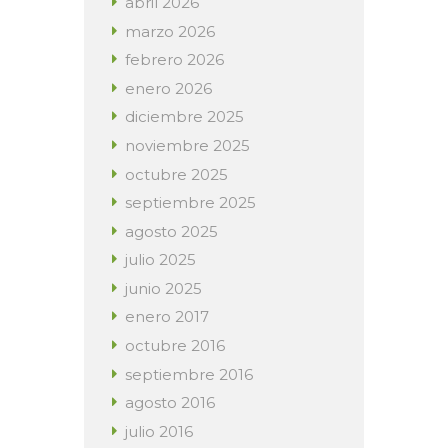
abril
2026
marzo
2026
febrero
2026
enero
2026
diciembre
2025
noviembre
2025
octubre
2025
septiembre
2025
agosto
2025
julio
2025
junio
2025
enero
2017
octubre
2016
septiembre
2016
agosto
2016
julio
2016