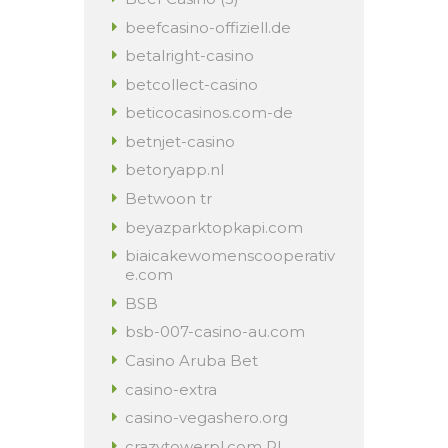
beefcasino-offiziell.de
betalright-casino
betcollect-casino
beticocasinos.com-de
betnjet-casino
betoryapp.nl
Betwoon tr
beyazparktopkapi.com
biaicakewomenscooperativ
e.com
BSB
bsb-007-casino-au.com
Casino Aruba Bet
casino-extra
casino-vegashero.org
crazytowerpl.com PL