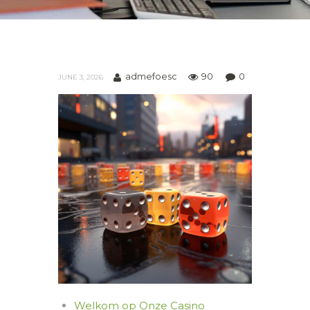
admefoesc
90
0
JUNE 3, 2026
Welkom op Onze Casino