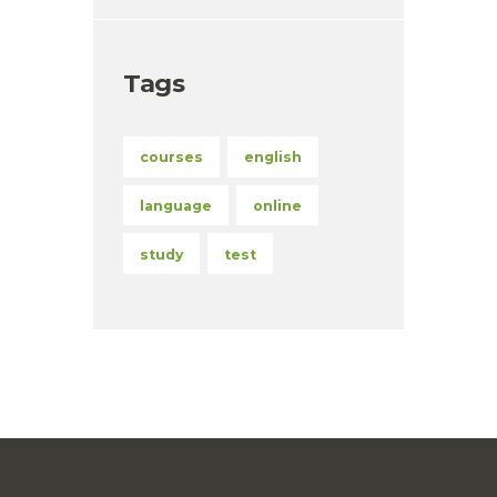
Tags
courses
english
language
online
study
test