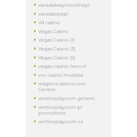
vavadakasynoonlinepl
vavadatestpl
Vd casino
Vegas Casino
Vegas Casino (1)
Vegas Casino (3)
Vegas Casino (6)
vegas-casino-hero.nl
vox casino hrvatska
wageoncasinos.com
Generic
wintinoplay.com generic
wintinoplay.com pl
promotions
wintinoplay.com-cs