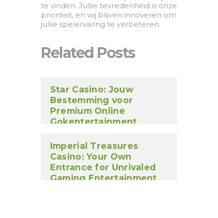
te vinden. Jullie tevredenheid is onze
prioriteit, en wij blijven innoveren om
jullie spelervaring te verbeteren.
Related Posts
Star Casino: Jouw
Bestemming voor
Premium Online
Gokentertainment
Imperial Treasures
Casino: Your Own
Entrance for Unrivaled
Gaming Entertainment
Excellence