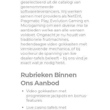
geselecteerd uit de catalogi van
gerenommeerde
softwareleveranciers. Wij werken
samen met providers als NetEnt,
Pragmatic Play, Evolution Gaming en
Microgaming om een diverse mix te
aanbieden welke aan alle wensen
voldoet. Ongeacht je nu houdt van
traditionele fruitmachines,
hedendaagse video gokkasten met
vernieuwende mechanica, of bij
voorkeur de spanning van live
dealer-tafels beleeft – bij ons vind je
exact wat je nodig hebt.
Rubrieken Binnen
Ons Aanbod
Video gokkasten met
progressieve jackpots en bonus-
features
Live casino tafels met