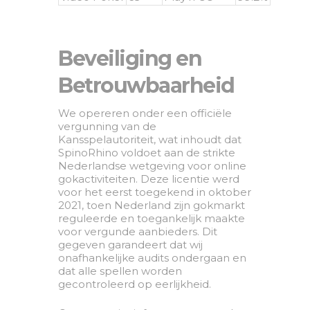
Beveiliging en
Betrouwbaarheid
We opereren onder een officiële
vergunning van de
Kansspelautoriteit, wat inhoudt dat
SpinoRhino voldoet aan de strikte
Nederlandse wetgeving voor online
gokactiviteiten. Deze licentie werd
voor het eerst toegekend in oktober
2021, toen Nederland zijn gokmarkt
reguleerde en toegankelijk maakte
voor vergunde aanbieders. Dit
gegeven garandeert dat wij
onafhankelijke audits ondergaan en
dat alle spellen worden
gecontroleerd op eerlijkheid.