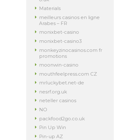
Materials
meilleurs casinos en ligne
Arabes – FR
monixbet-casino
monixbet-casino3
monkeyzinocasinos.com fr
promotions
moonwin-casino
mouthfeelpress.com CZ
mrluckybet.net-de
nesrf.org.uk
neteller casinos
NO
packfood2go.co.uk
Pin Up Win
Pin-up AZ