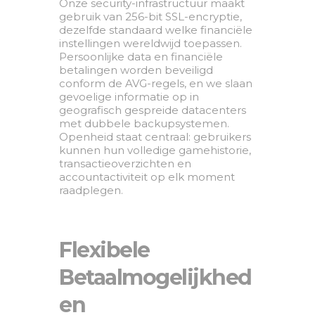
Onze security-infrastructuur maakt
gebruik van 256-bit SSL-encryptie,
dezelfde standaard welke financiële
instellingen wereldwijd toepassen.
Persoonlijke data en financiële
betalingen worden beveiligd
conform de AVG-regels, en we slaan
gevoelige informatie op in
geografisch gespreide datacenters
met dubbele backupsystemen.
Openheid staat centraal: gebruikers
kunnen hun volledige gamehistorie,
transactieoverzichten en
accountactiviteit op elk moment
raadplegen.
Flexibele
Betaalmogelijkhed
en