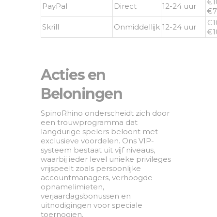
€1
PayPal
Direct
12-24 uur
€7
€1
Skrill
Onmiddellijk
12-24 uur
€1
Acties en
Beloningen
SpinoRhino onderscheidt zich door
een trouwprogramma dat
langdurige spelers beloont met
exclusieve voordelen. Ons VIP-
systeem bestaat uit vijf niveaus,
waarbij ieder level unieke privileges
vrijspeelt zoals persoonlijke
accountmanagers, verhoogde
opnamelimieten,
verjaardagsbonussen en
uitnodigingen voor speciale
toernooien.