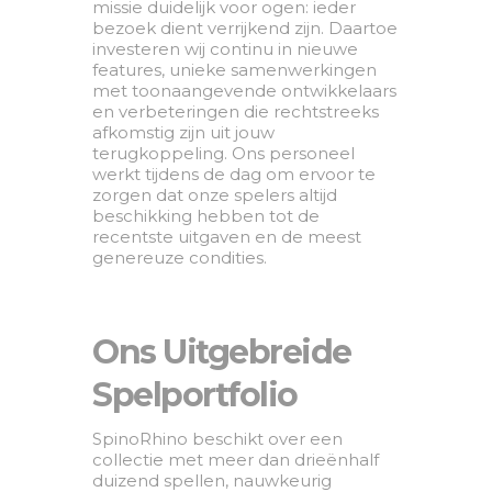
missie duidelijk voor ogen: ieder
bezoek dient verrijkend zijn. Daartoe
investeren wij continu in nieuwe
features, unieke samenwerkingen
met toonaangevende ontwikkelaars
en verbeteringen die rechtstreeks
afkomstig zijn uit jouw
terugkoppeling. Ons personeel
werkt tijdens de dag om ervoor te
zorgen dat onze spelers altijd
beschikking hebben tot de
recentste uitgaven en de meest
genereuze condities.
Ons Uitgebreide
Spelportfolio
SpinoRhino beschikt over een
collectie met meer dan drieënhalf
duizend spellen, nauwkeurig