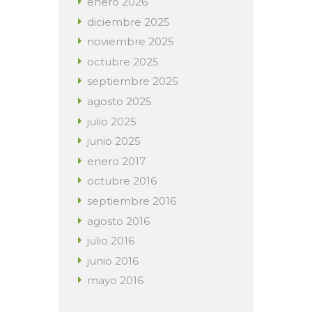
enero
2026
diciembre
2025
noviembre
2025
octubre
2025
septiembre
2025
agosto
2025
julio
2025
junio
2025
enero
2017
octubre
2016
septiembre
2016
agosto
2016
julio
2016
junio
2016
mayo
2016