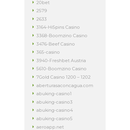
20bet
2579
2633
3164-HiSpins Casino
3368-Boomzino Casino
3476-Beef Casino
365-casino
3940-Freshbet Austria
5610-Boomzino Casino
7Gold Casino 1200 – 1202
aberturasaconcagua.com
abuking-casino1
abuking-casino3
abuking-casino4
abuking-casino5
aeroapp.net