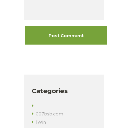
Categories
–
007bsb.com
1Win