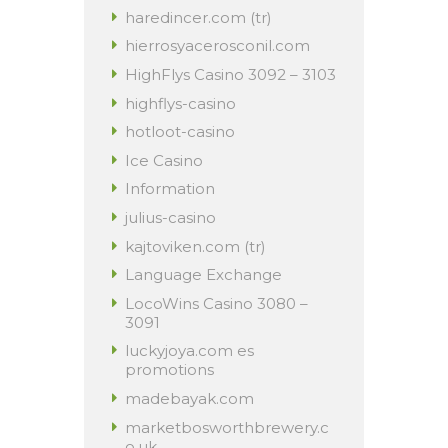
haredincer.com (tr)
hierrosyacerosconil.com
HighFlys Casino 3092 – 3103
highflys-casino
hotloot-casino
Ice Casino
Information
julius-casino
kajtoviken.com (tr)
Language Exchange
LocoWins Casino 3080 –
3091
luckyjoya.com es
promotions
madebayak.com
marketbosworthbrewery.c
o.uk