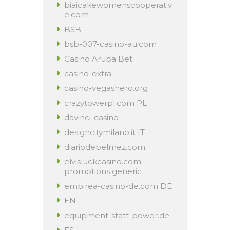
biaicakewomenscooperativ
e.com
BSB
bsb-007-casino-au.com
Casino Aruba Bet
casino-extra
casino-vegashero.org
crazytowerpl.com PL
davinci-casino
designcitymilano.it IT
diariodebelmez.com
elvisluckcasino.com
promotions generic
empirea-casino-de.com DE
EN
equipment-statt-power.de