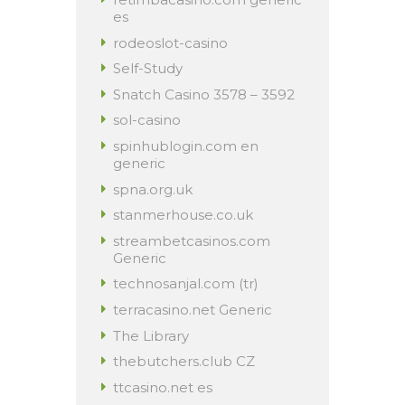
es
rodeoslot-casino
Self-Study
Snatch Casino 3578 – 3592
sol-casino
spinhublogin.com en
generic
spna.org.uk
stanmerhouse.co.uk
streambetcasinos.com
Generic
technosanjal.com (tr)
terracasino.net Generic
The Library
thebutchers.club CZ
ttcasino.net es