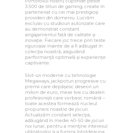
Portofoliul nostru cuprinde peste
3.500 de titluri de gaming, create în
parteneriat cu cei mai prestigioși
provideri din domeniu. Lucrăm
exclusiv cu studiouri autorizate care
au demonstrat constant
angajamentul față de calitate și
inovație. Fiecare joc trece prin teste
riguroase înainte de a fi adăugat în
colecţia noastră, asigurând
performanţă optimală și experienţe
captivante.
Slot-uri moderne cu tehnologie
Megaways, jackpoturi progresive cu
premii care depășesc deseori un
milion de euro, mese live cu dealeri
profesioniști care vorbesc română –
toate acestea formează nucleul
propunerii noastre de jocuri.
Actualizăm constant selecţia,
adăugând în medie 40-50 de jocuri
noi lunar, pentru a menţine interesul
utilizatorilor și a furniza întotdeauna