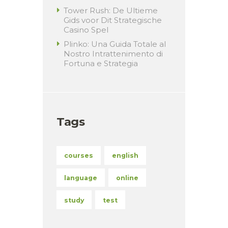
Tower Rush: De Ultieme
Gids voor Dit Strategische
Casino Spel
Plinko: Una Guida Totale al
Nostro Intrattenimento di
Fortuna e Strategia
Tags
courses
english
language
online
study
test