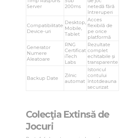
Timp Răspuns
Sub
de joc
Server
200ms
netedă fără
întreruperi
Acces
Desktop,
Compatibilitate
flexibilă de
Mobile,
Device-uri
pe orice
Tablet
platformă
RNG
Rezultate
Generator
Certificat
complet
Numere
iTech
echitabile și
Aleatoare
Labs
transparente
Istoricul
Zilnic
contului
Backup Date
automat
întotdeauna
securizat
Colecţia Extinsă de
Jocuri