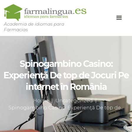
Academia de idiomas para
Farmacias
Spinogambino Casino:
Experienţă De top de Jocuri Pe
internet în România
Home
Uncategorized
Spinogambino Casino: Experienţă De top de...