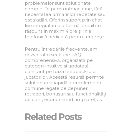
problemelor sunt soluționate
complet în prima interacțiune, fără
necesitatea urmăririlor repetate sau
escaladări. Oferim suport prin chat
live integrat în platformă, email cu
răspuns în maxim 4 ore și linie
telefonică dedicată pentru urgenţe.
Pentru întrebările frecvente, am
dezvoltat o secțiune FAQ
comprehensivă, organizată pe
categorii intuitive și updatată
constant pe baza feedback-ului
jucătorilor. Această resursă permite
soluţionarea rapidă a problemelor
comune legate de depuneri,
retrageri, bonusuri sau funcționalități
de cont, economisind timp preţios.
Related Posts