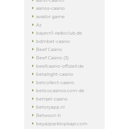
asino-casino1
asinos-casino
aviator game
Az
bayern1-radioclub.de
bdmbet-casino
Beef Casino
Beef Casino (3)
beefcasino-offiziell.de
betalright-casino
betcollect-casino
beticocasinos.com-de
betnjet-casino
betoryapp.nl
Betwoon tr
beyazparktopkapi.com