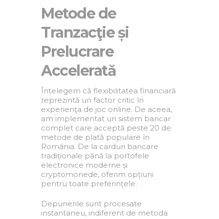
Metode de
Tranzacţie și
Prelucrare
Accelerată
Înțelegem că flexibilitatea financiară
reprezintă un factor critic în
experienţa de joc online. De aceea,
am implementat un sistem bancar
complet care acceptă peste 20 de
metode de plată populare în
România. De la carduri bancare
tradiționale până la portofele
electronice moderne și
cryptomonede, oferim opțiuni
pentru toate preferințele.
Depunerile sunt procesate
instantaneu, indiferent de metoda