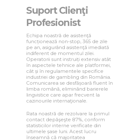
Suport Clienţi
Profesionist
Echipa noastră de asistenţă
funcționează non-stop, 365 de zile
pe an, asigurând asistenţă imediată
indiferent de momentul zilei.
Operatorii sunt instruiți extensiv atât
în aspectele tehnice ale platformei,
cât și în regulamentele specifice
industriei de gambling din România.
Comunicarea se desfășoară fluent în
limba română, eliminând barierele
lingvistice care apar frecvent la
cazinourile internaţionale.
Rata noastră de rezolvare la primul
contact depăşeşte 87%, conform
statisticilor interne verificate din
ultimele șase luni. Acest lucru
înseamnă că majoritatea