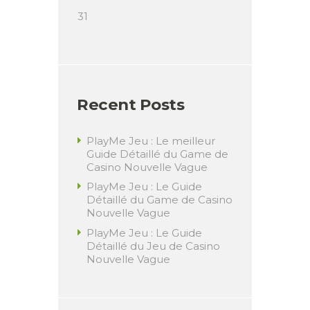
31
Recent Posts
PlayMe Jeu : Le meilleur
Guide Détaillé du Game de
Casino Nouvelle Vague
PlayMe Jeu : Le Guide
Détaillé du Game de Casino
Nouvelle Vague
PlayMe Jeu : Le Guide
Détaillé du Jeu de Casino
Nouvelle Vague