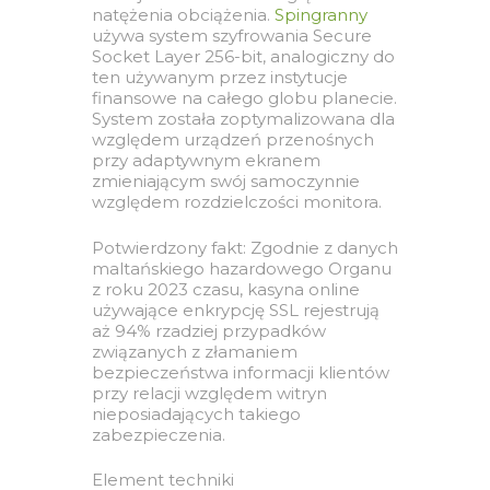
natężenia obciążenia.
Spingranny
używa system szyfrowania Secure
Socket Layer 256-bit, analogiczny do
ten używanym przez instytucje
finansowe na całego globu planecie.
System została zoptymalizowana dla
względem urządzeń przenośnych
przy adaptywnym ekranem
zmieniającym swój samoczynnie
względem rozdzielczości monitora.
Potwierdzony fakt: Zgodnie z danych
maltańskiego hazardowego Organu
z roku 2023 czasu, kasyna online
używające enkrypcję SSL rejestrują
aż 94% rzadziej przypadków
związanych z złamaniem
bezpieczeństwa informacji klientów
przy relacji względem witryn
nieposiadających takiego
zabezpieczenia.
Element techniki