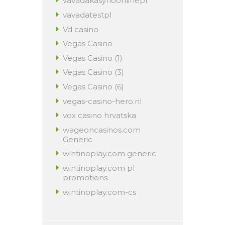
vavadakasynoonlinepl
vavadatestpl
Vd casino
Vegas Casino
Vegas Casino (1)
Vegas Casino (3)
Vegas Casino (6)
vegas-casino-hero.nl
vox casino hrvatska
wageoncasinos.com
Generic
wintinoplay.com generic
wintinoplay.com pl
promotions
wintinoplay.com-cs