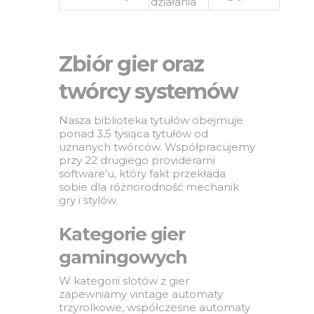
działania
Zbiór gier oraz
twórcy systemów
Nasza biblioteka tytułów obejmuje
ponad 3,5 tysiąca tytułów od
uznanych twórców. Współpracujemy
przy 22 drugiego providerami
software’u, który fakt przekłada
sobie dla różnorodność mechanik
gry i stylów.
Kategorie gier
gamingowych
W kategorii slotów z gier
zapewniamy vintage automaty
trzyrolkowe, współczesne automaty