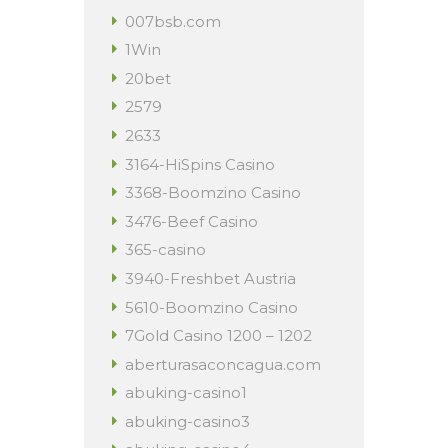
007bsb.com
1Win
20bet
2579
2633
3164-HiSpins Casino
3368-Boomzino Casino
3476-Beef Casino
365-casino
3940-Freshbet Austria
5610-Boomzino Casino
7Gold Casino 1200 – 1202
aberturasaconcagua.com
abuking-casino1
abuking-casino3