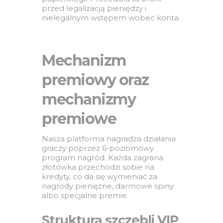
przed legalizacją pieniędzy i
nielegalnym wstępem wobec konta.
Mechanizm
premiowy oraz
mechanizmy
premiowe
Nasza platforma nagradza działania
graczy poprzez 6-poziomowy
program nagród. Każda zagrana
złotówka przechodzi sobie na
kredyty, co da się wymieniać za
nagrody pieniężne, darmowe spiny
albo specjalne premie.
Struktura szczebli VIP