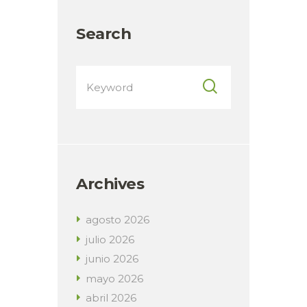
Search
Archives
agosto
2026
julio
2026
junio
2026
mayo
2026
abril
2026