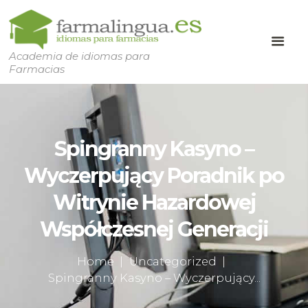
Academia de idiomas para
Farmacias
Spingranny Kasyno –
Wyczerpujący Poradnik po
Witrynie Hazardowej
Współczesnej Generacji
Home
Uncategorized
Spingranny Kasyno – Wyczerpujący...