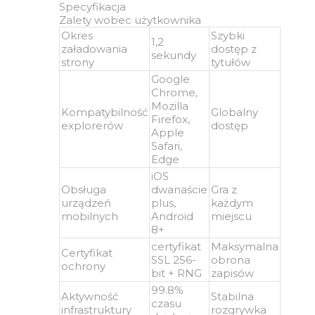
Specyfikacja
Zalety wobec użytkownika
Okres
Szybki
1,2
załadowania
dostęp z
sekundy
strony
tytułów
Google
Chrome,
Mozilla
Kompatybilność
Globalny
Firefox,
explorerów
dostęp
Apple
Safari,
Edge
iOS
Obsługa
dwanaście
Gra z
urządzeń
plus,
każdym
mobilnych
Android
miejscu
8+
certyfikat
Maksymalna
Certyfikat
SSL 256-
obrona
ochrony
bit + RNG
zapisów
99.8%
Aktywność
Stabilna
czasu
infrastruktury
rozgrywka