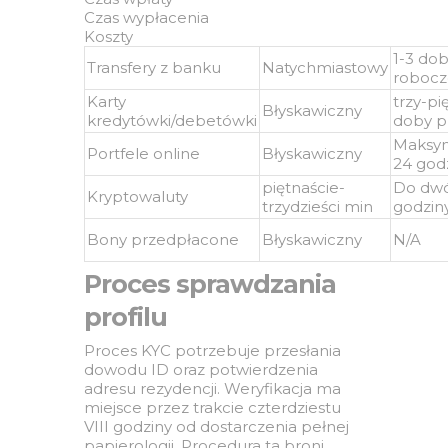
Czas wypłacenia
Koszty
1-3 do
Transfery z banku
Natychmiastowy
robocz
Karty
trzy-pi
Błyskawiczny
kredytówki/debetówki
doby p
Maksym
Portfele online
Błyskawiczny
24 god
piętnaście-
Do dw
Kryptowaluty
trzydzieści min
godzin
Bony przedpłacone
Błyskawiczny
N/A
Proces sprawdzania
profilu
Proces KYC potrzebuje przesłania
dowodu ID oraz potwierdzenia
adresu rezydencji. Weryfikacja ma
miejsce przez trakcie czterdziestu
VIII godziny od dostarczenia pełnej
papierologii. Procedura ta broni