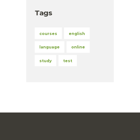
Tags
courses
english
language
online
study
test