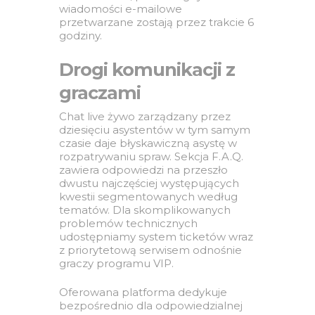
wiadomości e-mailowe
przetwarzane zostają przez trakcie 6
godziny.
Drogi komunikacji z
graczami
Chat live żywo zarządzany przez
dziesięciu asystentów w tym samym
czasie daje błyskawiczną asystę w
rozpatrywaniu spraw. Sekcja F.A.Q.
zawiera odpowiedzi na przeszło
dwustu najczęściej występujących
kwestii segmentowanych według
tematów. Dla skomplikowanych
problemów technicznych
udostępniamy system ticketów wraz
z priorytetową serwisem odnośnie
graczy programu VIP.
Oferowana platforma dedykuje
bezpośrednio dla odpowiedzialnej