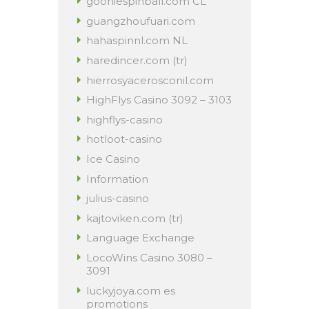
gooniespinball.com CL
guangzhoufuari.com
hahaspinnl.com NL
haredincer.com (tr)
hierrosyacerosconil.com
HighFlys Casino 3092 – 3103
highflys-casino
hotloot-casino
Ice Casino
Information
julius-casino
kajtoviken.com (tr)
Language Exchange
LocoWins Casino 3080 –
3091
luckyjoya.com es
promotions