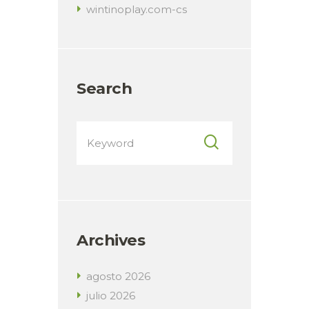
wintinoplay.com-cs
Search
Archives
agosto
2026
julio
2026