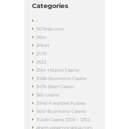
Categories
–
007bsb.com
1Win
20bet
2579
2633
3164-HiSpins Casino
3368-Boomzino Casino
3476-Beef Casino
365-casino
3940-Freshbet Austria
5610-Boomzino Casino
7Gold Casino 1200 – 1202
aberturasaconcagua.com