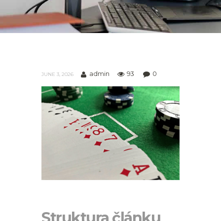
admin
93
0
JUNE 3, 2026
Struktura článku