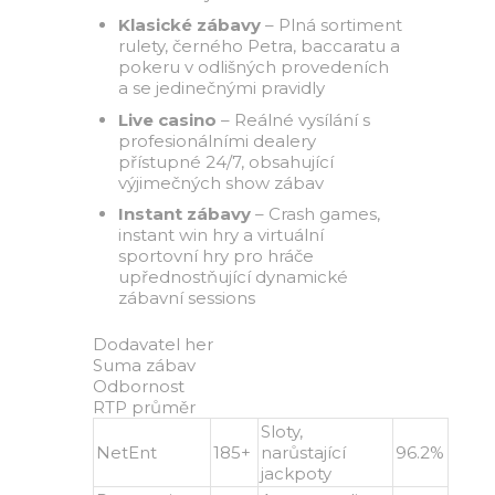
Klasické zábavy
– Plná sortiment
rulety, černého Petra, baccaratu a
pokeru v odlišných provedeních
a se jedinečnými pravidly
Live casino
– Reálné vysílání s
profesionálními dealery
přístupné 24/7, obsahující
výjimečných show zábav
Instant zábavy
– Crash games,
instant win hry a virtuální
sportovní hry pro hráče
upřednostňující dynamické
zábavní sessions
Dodavatel her
Suma zábav
Odbornost
RTP průměr
Sloty,
NetEnt
185+
narůstající
96.2%
jackpoty