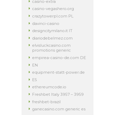
casino-extra
casino-vegashero.org
crazytowerpl.com PL
davinci-casino
designcitymilano.it IT
diariodebelmez.com
elvisluckcasino.com
promotions generic
empirea-casino-de.com DE
EN
equipment-statt-power.de
ES
ethereumcode.io
Freshbet Italy 3957 – 3959
freshbet-brazil
ganecasino.com generic es