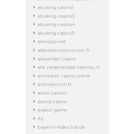
abuking-casino1
abuking-casino3
abuking-casino4
abuking-casino5
aeroapp.net
akibawincasinos.com fr
alexander-casino
alle nederlandse casinos_nl
amonbet-casino.online
antenas.com.tr
asino-casino1
asinos-casino
aviator game
Az
bayern1-radioclub.de