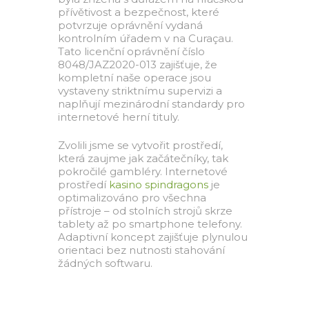
přívětivost a bezpečnost, které
potvrzuje oprávnění vydaná
kontrolním úřadem v na Curaçau.
Tato licenční oprávnění číslo
8048/JAZ2020-013 zajišťuje, že
kompletní naše operace jsou
vystaveny striktnímu supervizi a
naplňují mezinárodní standardy pro
internetové herní tituly.
Zvolili jsme se vytvořit prostředí,
která zaujme jak začátečníky, tak
pokročilé gambléry. Internetové
prostředí
kasino spindragons
je
optimalizováno pro všechna
přístroje – od stolních strojů skrze
tablety až po smartphone telefony.
Adaptivní koncept zajišťuje plynulou
orientaci bez nutnosti stahování
žádných softwaru.