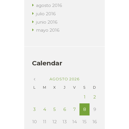
agosto
2016
julio
2016
junio
2016
mayo
2016
Calendar
AGOSTO
2026
L
M
X
J
V
S
D
1
2
3
4
5
6
7
8
9
10
11
12
13
14
15
16