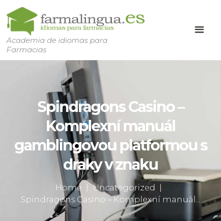
Academia de idiomas para
Farmacias
Spindragons Casino –
Komplexní manuál
gamblingovou platformou s
draky v znaku
Home
Uncategorized
Spindragons Casino – Komplexní manuál...