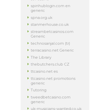
spinhublogin.com en
generic
spna.org.uk
stanmerhouse.co.uk
streambetcasinos.com
Generic
technosanjal.com (tr)
terracasino.net Generic
The Library
thebutchers.club CZ
ttcasino.net es
ttcasino.net promotions
generic
Tutoring
tweedbetcasino.com
generic
uk-musicians-wanted.co.uk