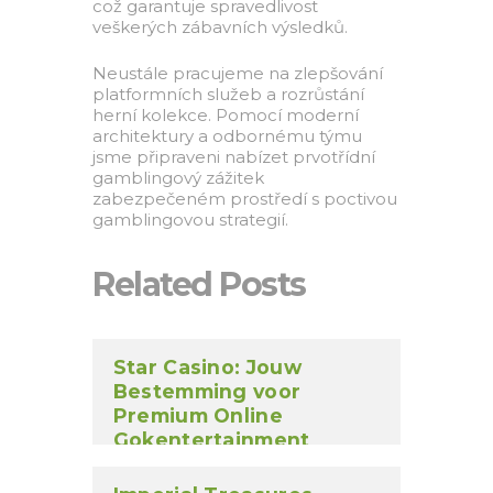
což garantuje spravedlivost
veškerých zábavních výsledků.
Neustále pracujeme na zlepšování
platformních služeb a rozrůstání
herní kolekce. Pomocí moderní
architektury a odbornému týmu
jsme připraveni nabízet prvotřídní
gamblingový zážitek
zabezpečeném prostředí s poctivou
gamblingovou strategií.
Related Posts
Star Casino: Jouw
Bestemming voor
Premium Online
Gokentertainment