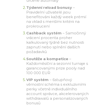
určené automaty
Týdenní reload bonusy
–
Pravidelní uživatelé jsou
benefitováni každý week prémií
na vklad s menšími kritérii na
prokroucení
Cashback systém
– Samočinný
vrácení procenta proher
kalkulovaný týdně bez nutnosti
zapnutí nebo splnění dalších
požadavků
Soutěže a kompetice
–
Každoměsíční a sezonní turnaje s
garancovanými prize pooly nad
100 000 EUR
VIP systém
– 6stupňový
věrnostní schéma s exkluzivními
perky včetně individuálního
account správce, akcelerovaných
withdrawalů a personalizovaných
bonusů