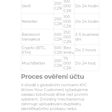
100
200
Skrill
000
Do 24 hodin
CZK
CZK
100
200
Neteller
000
Do 24 hodin
CZK
CZK
250
Bankovní
500
2-5 business
000
transakce
CZK
dní
CZK
Crypto (BTC,
500
Bez
Do 2 hours
ETH)
CZK
limitu
75
200
MuchBetter
000
Do 24 hod.
CZK
CZK
Proces ověření účtu
V shodě s globálními normami KYC
(Know Your Customer) vyžadujeme
validaci totožnosti dříve než prvním
výběrem. Zmíněný mechanismus
zahrnuje uploadování duplikátu
identifikačního průkazu nebo