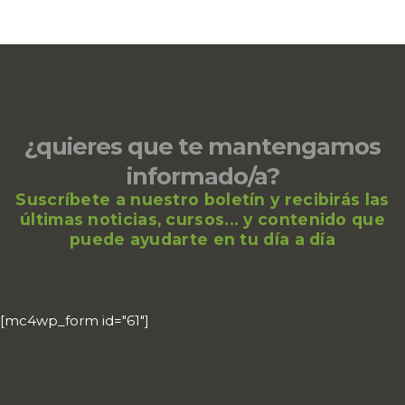
¿quieres que te mantengamos
informado/a?
Suscríbete a nuestro boletín y recibirás las
últimas noticias, cursos... y contenido que
puede ayudarte en tu día a día
[mc4wp_form id="61"]