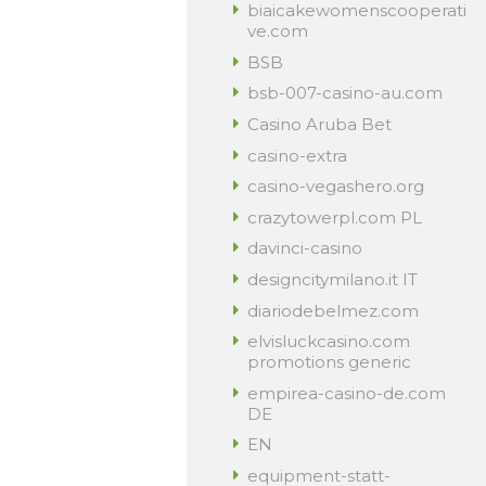
biaicakewomenscooperati
ve.com
BSB
bsb-007-casino-au.com
Casino Aruba Bet
casino-extra
casino-vegashero.org
crazytowerpl.com PL
davinci-casino
designcitymilano.it IT
diariodebelmez.com
elvisluckcasino.com
promotions generic
empirea-casino-de.com
DE
EN
equipment-statt-