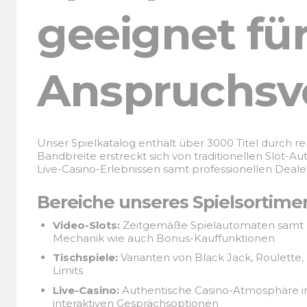
geeignet fü
Anspruchsvo
Unser Spielkatalog enthält über 3000 Titel durch
Bandbreite erstreckt sich von traditionellen Slot-A
Live-Casino-Erlebnissen samt professionellen Dealer
Bereiche unseres Spielsortime
Video-Slots:
Zeitgemäße Spielautomaten samt p
Mechanik wie auch Bonus-Kauffunktionen
Tischspiele:
Varianten von Black Jack, Roulette,
Limits
Live-Casino:
Authentische Casino-Atmosphäre i
interaktiven Gesprächsoptionen