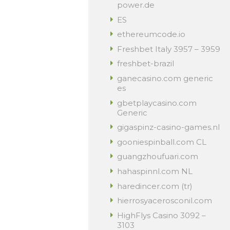
power.de
ES
ethereumcode.io
Freshbet Italy 3957 – 3959
freshbet-brazil
ganecasino.com generic
es
gbetplaycasino.com
Generic
gigaspinz-casino-games.nl
gooniespinball.com CL
guangzhoufuari.com
hahaspinnl.com NL
haredincer.com (tr)
hierrosyacerosconil.com
HighFlys Casino 3092 –
3103