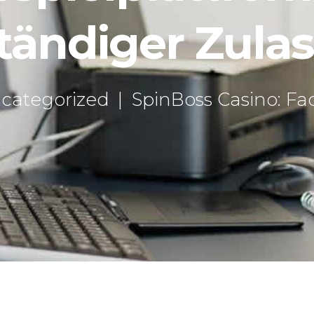
ständiger Zula
categorized
SpinBoss Casino: Fa