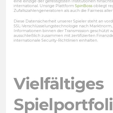
eine einzige der gefestigtsten Institutionen hinsicht
international. Unsrige Plattform
SpinBoss
obliegt re
Zufallszahlengeneratoren als auch die Fairness alle
Diese Datensicherheit unserer Spieler steht an vor
SSL-Verschlüsselungstechnologie nach Marktnorm,
Informationen binnen der Transmission geschützt w
ausschließlich zusammen mit zertifizierten Finanzd
internationale Security-Richtlinien einhalten.
Vielfältiges
Spielportfol