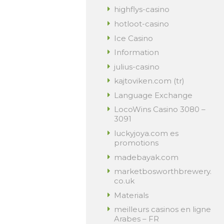
highflys-casino
hotloot-casino
Ice Casino
Information
julius-casino
kajtoviken.com (tr)
Language Exchange
LocoWins Casino 3080 –
3091
luckyjoya.com es
promotions
madebayak.com
marketbosworthbrewery.
co.uk
Materials
meilleurs casinos en ligne
Arabes – FR