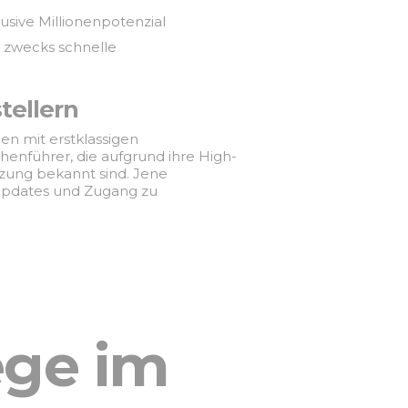
sive Millionenpotenzial
e zwecks schnelle
tellern
en mit erstklassigen
henführer, die aufgrund ihre High-
zung bekannt sind. Jene
updates und Zugang zu
ge im