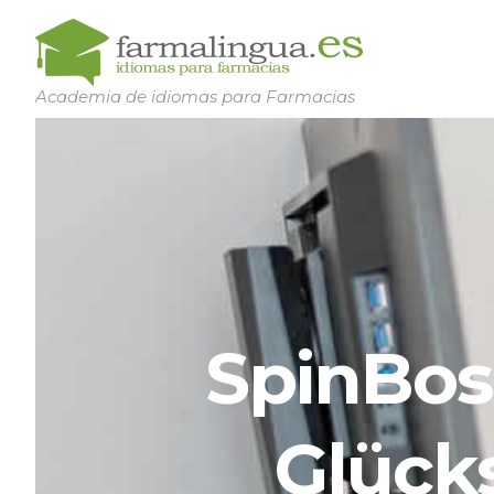
Academia de idiomas para Farmacias
SpinBos
Glück