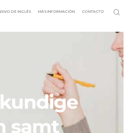
SIVO DE INGLÉS
MÁS INFORMACIÓN
CONTACTO
hkundige
m samt