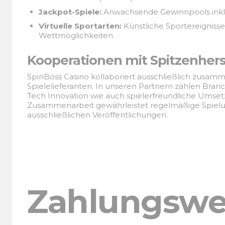
Jackpot-Spiele:
Anwachsende Gewinnpools inklu
Virtuelle Sportarten:
Künstliche Sportereigniss
Wettmöglichkeiten
Kooperationen mit Spitzenhers
SpinBoss Casino kollaboriert ausschließlich zusamm
Spielelieferanten. In unseren Partnern zählen Branc
Tech Innovation wie auch spielerfreundliche Umset
Zusammenarbeit gewährleistet regelmäßige Spiel
ausschließlichen Veröffentlichungen.
Zahlungswe