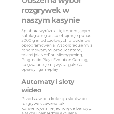
Obszerna wybór
rozgrywek w
naszym kasynie
Spinbara wyróżnia się imponującym
katalogiem gier, co obejmuje ponad
3000 gier od czołowych providerów
oprogramowania. Współpracujemy z
renomowanymi producentami,
takimi jak NetEnt, Microgaming,
Pragmatic Play i Evolution Gaming,
co gwarantuje najwyższą jakość
oprawy i gameplay.
Automaty i sloty
wideo
Przedstawiona kolekcja slotów do
rozgrywek zawiera tak
konwencjonalne jednorękie bandyty,
a także i najbardziej aktualne