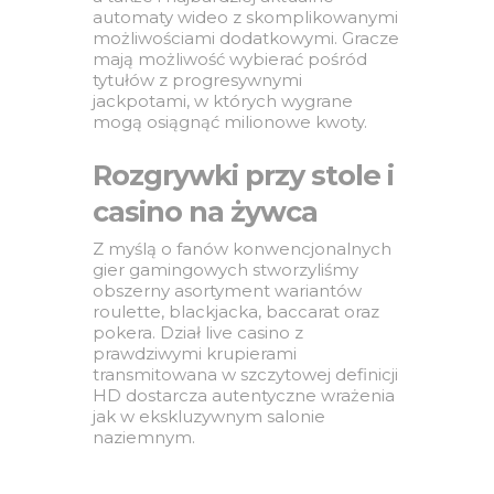
automaty wideo z skomplikowanymi
możliwościami dodatkowymi. Gracze
mają możliwość wybierać pośród
tytułów z progresywnymi
jackpotami, w których wygrane
mogą osiągnąć milionowe kwoty.
Rozgrywki przy stole i
casino na żywca
Z myślą o fanów konwencjonalnych
gier gamingowych stworzyliśmy
obszerny asortyment wariantów
roulette, blackjacka, baccarat oraz
pokera. Dział live casino z
prawdziwymi krupierami
transmitowana w szczytowej definicji
HD dostarcza autentyczne wrażenia
jak w ekskluzywnym salonie
naziemnym.