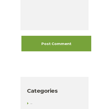
Categories
–