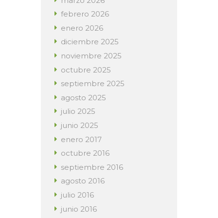
marzo
2026
febrero
2026
enero
2026
diciembre
2025
noviembre
2025
octubre
2025
septiembre
2025
agosto
2025
julio
2025
junio
2025
enero
2017
octubre
2016
septiembre
2016
agosto
2016
julio
2016
junio
2016