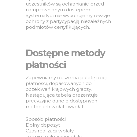
uczestników są ochranianie przed
nieuprawnionym dostępem.
Systematycznie wykonujemy rewizje
ochrony z partycypacją niezależnych
podmiotów certyfikujących.
Dostępne metody
płatności
Zapewniamy obszerną paletę opcji
płatności, dopasowanych do
oczekiwań krajowych graczy.
Następująca tabela prezentuje
precyzyjne dane o dostępnych
metodach wpłat i wypłat.
Sposób płatności
Dolny depozyt
Czas realizacji wpłaty
Termin realizacji wypłaty