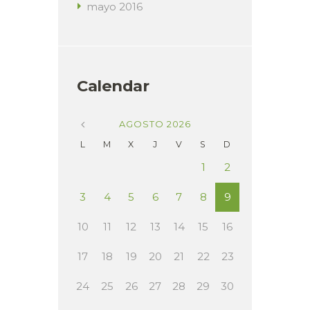
mayo
2016
Calendar
AGOSTO
2026
L
M
X
J
V
S
D
1
2
3
4
5
6
7
8
9
10
11
12
13
14
15
16
17
18
19
20
21
22
23
24
25
26
27
28
29
30