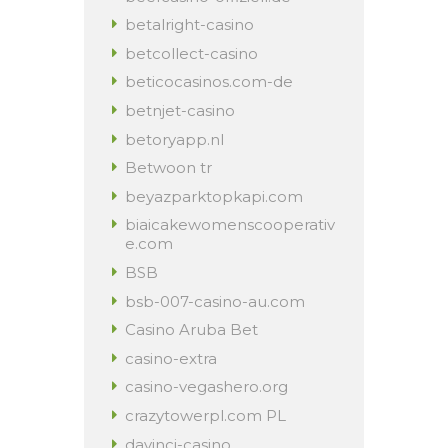
betalright-casino
betcollect-casino
beticocasinos.com-de
betnjet-casino
betoryapp.nl
Betwoon tr
beyazparktopkapi.com
biaicakewomenscooperativ
e.com
BSB
bsb-007-casino-au.com
Casino Aruba Bet
casino-extra
casino-vegashero.org
crazytowerpl.com PL
davinci-casino