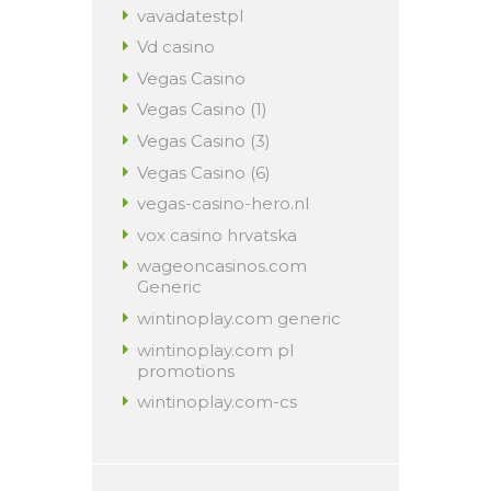
vavadatestpl
Vd casino
Vegas Casino
Vegas Casino (1)
Vegas Casino (3)
Vegas Casino (6)
vegas-casino-hero.nl
vox casino hrvatska
wageoncasinos.com
Generic
wintinoplay.com generic
wintinoplay.com pl
promotions
wintinoplay.com-cs