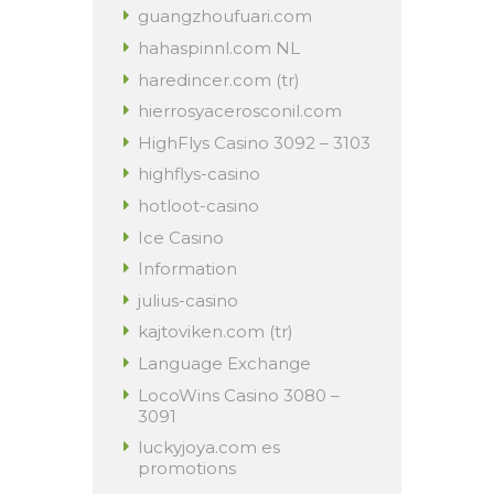
guangzhoufuari.com
hahaspinnl.com NL
haredincer.com (tr)
hierrosyacerosconil.com
HighFlys Casino 3092 – 3103
highflys-casino
hotloot-casino
Ice Casino
Information
julius-casino
kajtoviken.com (tr)
Language Exchange
LocoWins Casino 3080 –
3091
luckyjoya.com es
promotions