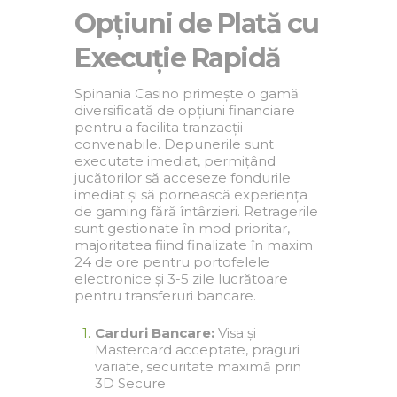
Opțiuni de Plată cu
Execuție Rapidă
Spinania Casino primește o gamă
diversificată de opțiuni financiare
pentru a facilita tranzacții
convenabile. Depunerile sunt
executate imediat, permițând
jucătorilor să acceseze fondurile
imediat și să pornească experiența
de gaming fără întârzieri. Retragerile
sunt gestionate în mod prioritar,
majoritatea fiind finalizate în maxim
24 de ore pentru portofelele
electronice și 3-5 zile lucrătoare
pentru transferuri bancare.
Carduri Bancare:
Visa și
Mastercard acceptate, praguri
variate, securitate maximă prin
3D Secure