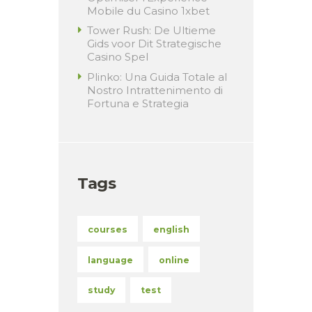
Mobile du Casino 1xbet
Tower Rush: De Ultieme
Gids voor Dit Strategische
Casino Spel
Plinko: Una Guida Totale al
Nostro Intrattenimento di
Fortuna e Strategia
Tags
courses
english
language
online
study
test