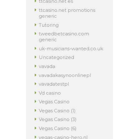
ttcasino.net es
ttcasino.net promotions
generic
Tutoring
tweedbetcasino.com
generic
uk-musicians-wanted.co.uk
Uncategorized
vavada
vavadakasynoonlinepl
vavadatestpl
Vd casino
Vegas Casino
Vegas Casino (1)
Vegas Casino (3)
Vegas Casino (6)
vegas-casino-hero.nl