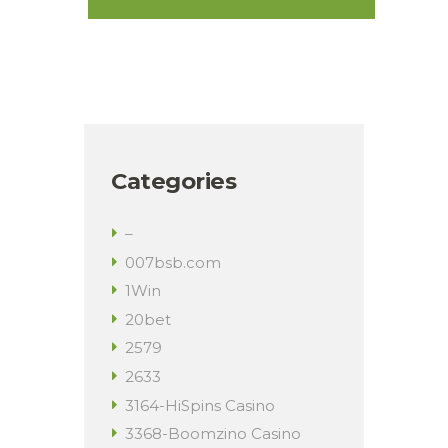
Categories
–
007bsb.com
1Win
20bet
2579
2633
3164-HiSpins Casino
3368-Boomzino Casino