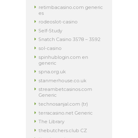
retimbacasino.com generic
es
rodeoslot-casino
Self-Study
Snatch Casino 3578 – 3592
sol-casino
spinhublogin.com en
generic
spna.org.uk
stanmerhouse.co.uk
streambetcasinos.com
Generic
technosanjal.com (tr)
terracasino.net Generic
The Library
thebutchers.club CZ