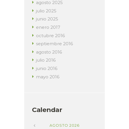
agosto
2025
julio
2025
junio
2025
enero
2017
octubre
2016
septiembre
2016
agosto
2016
julio
2016
junio
2016
mayo
2016
Calendar
AGOSTO
2026