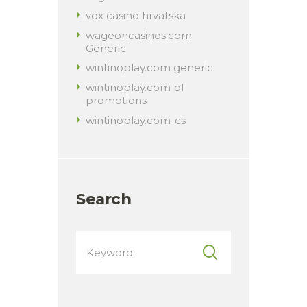
vox casino hrvatska
wageoncasinos.com
Generic
wintinoplay.com generic
wintinoplay.com pl
promotions
wintinoplay.com-cs
Search