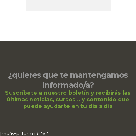
¿quieres que te mantengamos
informado/a?
Suscríbete a nuestro boletín y recibirás las
últimas noticias, cursos... y contenido que
puede ayudarte en tu día a día
[mc4wp_form id="61"]